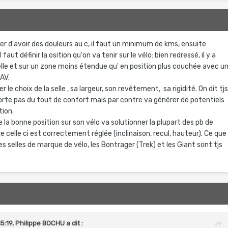
ter d'avoir des douleurs au c, il faut un minimum de kms, ensuite
aut définir la osition qu'on va tenir sur le vélo: bien redressé, il y a
selle et sur un zone moins étendue qu' en position plus couchée avec u
'AV.
 le choix de la selle , sa largeur, son revêtement, sa rigidité. On dit tj
porte pas du tout de confort mais par contre va générer de potentiels
tion.
e la bonne position sur son vélo va solutionner la plupart des pb de
que celle ci est correctement réglée (inclinaison, recul, hauteur). Ce que
les selles de marque de vélo, les Bontrager (Trek) et les Giant sont tjs
5:19,
Philippe BOCHU
a dit :