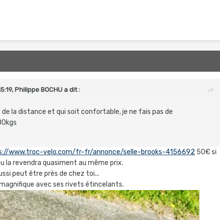
5:19,
Philippe BOCHU
a dit :
e de la distance et qui soit confortable, je ne fais pas de
 80kgs
s://www.troc-velo.com/fr-fr/annonce/selle-brooks-4156692
50€ si
 tu la revendra quasiment au même prix.
ussi peut être près de chez toi...
agnifique avec ses rivets étincelants.