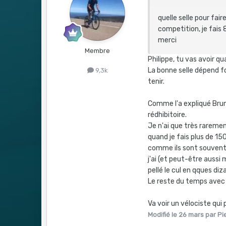
quelle selle pour fair
competition, je fais
merci
Membre
Philippe, tu vas avoir 
La bonne selle dépend fo
9,3k
tenir.
Comme l'a expliqué Brun
rédhibitoire.
Je n'ai que très raremen
quand je fais plus de 150
comme ils sont souvent u
j'ai (et peut-être aussi 
pellé le cul en qques diz
Le reste du temps avec 
Va voir un vélociste qui 
Modifié
le 26 mars
par Pi