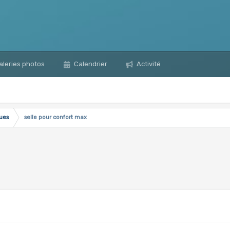
leries photos
Calendrier
Activité
ques
selle pour confort max