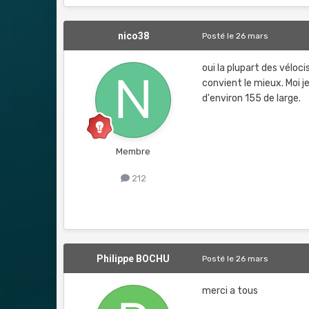
nico38
Posté
le 26 mars
oui la plupart des véloci
convient le mieux. Moi je
d'environ 155 de large.
Membre
212
Philippe BOCHU
Posté
le 26 mars
merci a tous