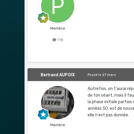
Membre
718
Bertrand AUPOIX
Posté
le 27 mars
Autrefois, on t'aurai rép
de ton séant, mais il fau
la phase initiale parfoi
années 50, est de nouvea
elle n'est pas donnée.
Membre