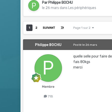
Par
Philippe BOCHU
le 26 mars
dans
Les périphériques
1
2
SUIVANT
Page 1 sur 2
Philippe BOCHU
Posté
le 26 mars
quelle selle pour faire d
fais 80kgs
merci
Membre
718