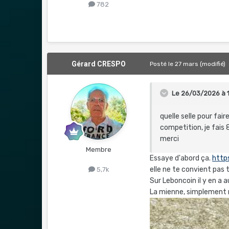
782
Gérard CRESPO
Posté
le 27 mars
(modifié)
Le 26/03/2026 à 1
quelle selle pour fair
competition, je fais
merci
Membre
Essaye d'abord ça.
http
elle ne te convient pas
5,7k
Sur Leboncoin il y en a a
La mienne, simplement m