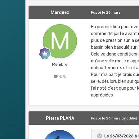
Marquez
Posté
le 26 mars
En premier lieu pour évi
comme dit juste avant il f
plus de pression sur la 
bassin bien basculé sur l
Cela va donc conditionner
qu'une selle molle n'ap
Membre
échauffements et irrita
Pour ma part je crois qu
4,7k
selle, dès lors bien sur 
j'ai noté c'est que pour 
appréciées
Pierre PLANA
Posté
le 26 mars
(modifié)
Le 26/03/2026 à 1