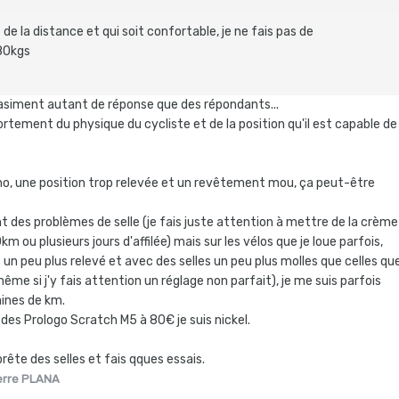
e de la distance et qui soit confortable, je ne fais pas de
 80kgs
quasiment autant de réponse que des répondants...
rtement du physique du cycliste et de la position qu'il est capable de
o, une position trop relevée et un revêtement mou, ça peut-être
t des problèmes de selle (je fais juste attention à mettre de la crème
km ou plusieurs jours d'affilée) mais sur les vélos que je loue parfois,
n peu plus relevé et avec des selles un peu plus molles que celles qu
même si j'y fais attention un réglage non parfait), je me suis parfois
aines de km.
des Prologo Scratch M5 à 80€ je suis nickel.
prête des selles et fais qques essais.
erre PLANA