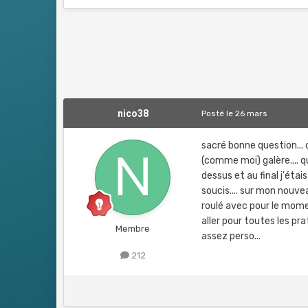
nico38
Posté
le 26 mars
sacré bonne question... 
(comme moi) galère.... q
dessus et au final j'étai
soucis.... sur mon nouve
roulé avec pour le mome
aller pour toutes les pra
Membre
assez perso...
212