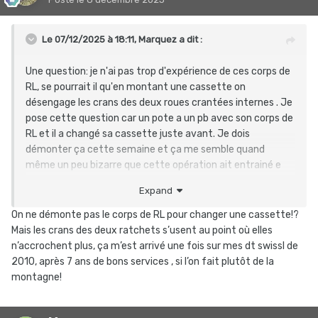
Le 07/12/2025 à 18:11,
Marquez
a dit :
Une question: je n'ai pas trop d'expérience de ces corps de
RL, se pourrait il qu'en montant une cassette on
désengage les crans des deux roues crantées internes . Je
pose cette question car un pote a un pb avec son corps de
RL et il a changé sa cassette juste avant. Je dois
démonter ça cette semaine et ça me semble quand
même un peu bizarre que cette opération ait entrainé e
désangagement, Il me semble qu'il faiile tirer un peu fort
Expand
pour cela.
On ne démonte pas le corps de RL pour changer une cassette!?
Mais les crans des deux ratchets s’usent au point où elles
n’accrochent plus, ça m’est arrivé une fois sur mes dt swissl de
2010, après 7 ans de bons services , si l’on fait plutôt de la
montagne!