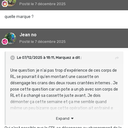
Posté
le 7 décembre 2025
quelle marque ?
Jean no
Posté
le 7 décembre 2025
Le 07/12/2025 à 18:11,
Marquez
a dit :
Une question: je n'ai pas trop d'expérience de ces corps de
RL, se pourrait il qu'en montant une cassette on
désengage les crans des deux roues crantées internes . Je
pose cette question car un pote a un pb avec son corps de
RL et il a changé sa cassette juste avant. Je dois
démonter ça cette semaine et ça me semble quand
même un peu bizarre que cette opération ait entrainé e
désangagement, Il me semble qu'il faiile tirer un peu fort
Expand
pour cela.