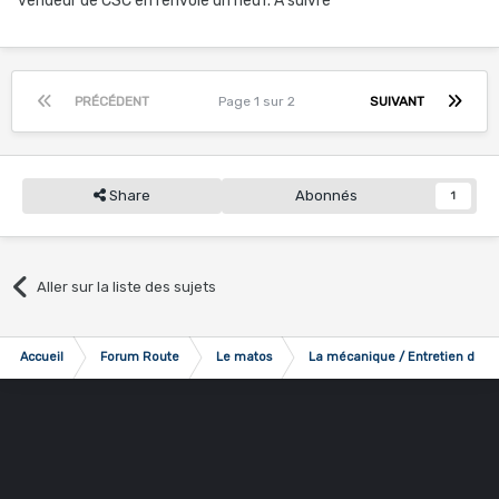
vendeur de CSC en renvoie un neuf. A suivre
PRÉCÉDENT
Page 1 sur 2
SUIVANT
Share
Abonnés
1
Aller sur la liste des sujets
Accueil
Forum Route
Le matos
La mécanique / Entretien du vé