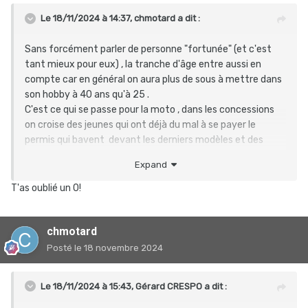
Le 18/11/2024 à 14:37,
chmotard
a dit :
Sans forcément parler de personne "fortunée" (et c'est
tant mieux pour eux) , la tranche d'âge entre aussi en
compte car en général on aura plus de sous à mettre dans
son hobby à 40 ans qu'à 25 .
C'est ce qui se passe pour la moto , dans les concessions
on croise des jeunes qui ont déjà du mal à se payer le
permis qui bavent devant les derniers modèles et des
quinca qui eux ont le budget , et les BM à 25 000€ se
Expand
vendent comme des p'tit pains , la cible a changé.
T'as oublié un 0!
ça m'a fait mal au bide de mettre 1300€ dans un vélo ,
mais je le voulais neuf et avec un équipement décent ,
chmotard
alors comme je pouvais je l'ai fait quand même. Dix ans en
arrière j'aurais renoncé.
Posté
le 18 novembre 2024
Le 18/11/2024 à 15:43,
Gérard CRESPO
a dit :