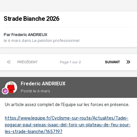
Strade Bianche 2026
Par
Frederic ANDRIEUX
le 6 mars
dans
Le peloton professionnel
PRÉCÉDENT
Page 1 sur 2
SUIVANT
Frederic ANDRIEUX
Posté
le 6 mars
Un article assez complet de l'Equipe sur les forces en présence.
https://www.lequipe.fr/Cyclisme-sur-route/Actualites/Tadej-
pogacar-paul-seixas-isaac-del-toro-un-plateau-de-feu-pour-
les-strade-bianche/1657197