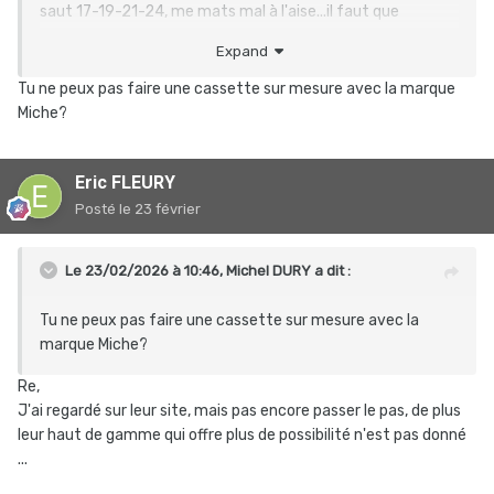
saut 17-19-21-24, me mats mal à l'aise...il faut que
j'accepte de pédaler à 95 cp, pour conserver ma vitesse de
Expand
croisière, et je n'ime pas trop être décentré
Un départ en 12 serait peut être un peu mieux pour la ligne
Tu ne peux pas faire une cassette sur mesure avec la marque
de chaine...ou un plateau en 46, qui me ferait gagner 2
Miche?
deux sur l'arrière. c(est toujours un compromis et
dépendant à l'individu.
Eric FLEURY
Je vais tester une cassette "chinoise" en 12-40 avec 17-
19-21-23-25, je devrais gagner 5 trs sur le 25 - 23 à voir....
Posté
le 23 février
Le 23/02/2026 à 10:46,
Michel DURY
a dit :
Tu ne peux pas faire une cassette sur mesure avec la
marque Miche?
Re,
J'ai regardé sur leur site, mais pas encore passer le pas, de plus
leur haut de gamme qui offre plus de possibilité n'est pas donné
...