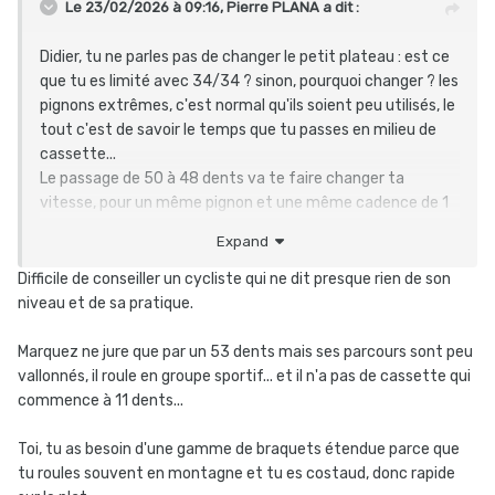
Le 23/02/2026 à 09:16,
Pierre PLANA
a dit :
Didier, tu ne parles pas de changer le petit plateau
:
est ce
que tu es limité avec 34/34 ? sinon, pourquoi changer ? les
pignons extrêmes, c'est normal qu'ils soient peu utilisés, le
tout c'est de savoir le temps que tu passes en milieu de
cassette...
Le passage de 50 à 48 dents va te faire changer ta
vitesse, pour un même pignon et une même cadence de 1
à 2 km/h (sur 45km/h).
Expand
L'absence de cassette qui démarre à 12 dents, peut être
gênante quand on arrive au 15 (la transition 15-17). sur la
Difficile de conseiller un cycliste qui ne dit presque rien de son
casette 11-30, il y a le 16 dents éventuellement.
niveau et de sa pratique.
Donc si tu n'es pas limité sur les petits développements, le
48 dents TA, bof, bof : c'est mettre qque chose de moins
Marquez ne jure que par un 53 dents mais ses parcours sont peu
esthétique et qui dans le meilleur des cas fonctionnera un
vallonnés, il roule en groupe sportif... et il n'a pas de cassette qui
poil moins bien.
commence à 11 dents...
Toi, tu as besoin d'une gamme de braquets étendue parce que
tu roules souvent en montagne et tu es costaud, donc rapide