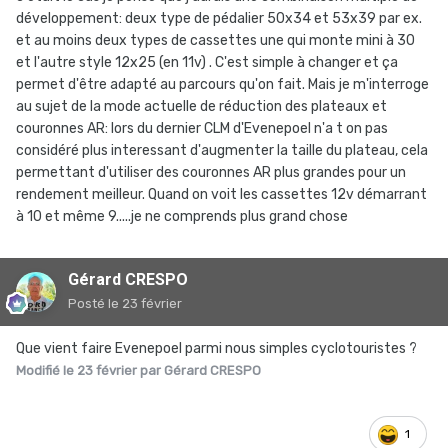
Franck P. affectionne tout ce qui grimpe méchamment, a
développement: deux type de pédalier 50x34 et 53x39 par ex.
besoin de mouliner à 85-90 tr/min parce qu'il manque de
et au moins deux types de cassettes une qui monte mini à 30
force et trouve son bonheur avec un 24x36...
et l'autre style 12x25 (en 11v) . C'est simple à changer et ça
permet d'être adapté au parcours qu'on fait. Mais je m'interroge
Moi, je suis un petit gabarit vieillissant qui roule souvent en
au sujet de la mode actuelle de réduction des plateaux et
solo sur des parcours majoritairement peu accidentés et
couronnes AR: lors du dernier CLM d'Evenepoel n'a t on pas
n'hésite pas à changer de cassette si nécessaire...
considéré plus interessant d'augmenter la taille du plateau, cela
permettant d'utiliser des couronnes AR plus grandes pour un
La plupart des "conseilleurs" restent autocentrés et ont
rendement meilleur. Quand on voit les cassettes 12v démarrant
des difficultés à adopter des points de vue très différents
à 10 et même 9.....je ne comprends plus grand chose
de leur pratique et, souvent, donnent un avis sans
connaître, par exemple, la différence entre 54x13, 50x12
Gérard CRESPO
et 46x11 (des 3, c'est le 46x11 qui tire le plus long) mais
imaginent que c'est plus valorisant de mettre un 54 et
Posté
le 23 février
qu'ils pédaleront dans le vide avec un 46...
Que vient faire Evenepoel parmi nous simples cyclotouristes ?
Bref (façon de parler, je suis très disert
), demandons à
Modifié
le 23 février
par Gérard CRESPO
Didier où il roule, comment il roule, à quelle vitesse, etc,
pour le conseiller valablement... mais il a peut-être déjà
déserté le forum
1