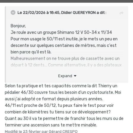
Le 22/02/2026 à 18:45,
Didier QUEREYRON
a dit :
Bonjour,
Je roule avec un groupe Shimano 12 V 50-34 x 11/34
Pour mon usage le 50/11 est inutile, je le mets un peu en
descente sur quelques centaines de mètres, mais c'est
bien parce qu'il est là.
Malheureusement on ne trouve plus de cassette avec un
départ à 12 dents... Comme alternative, il y a des plateaux
de 48 dents chez Spécialités TA. Quelqu'un a-t-il essayé
Expand
ça ?
Merci
Selon ta pratique et tes capacités comme la dit Thierry un
pédalier 46/30 couvre tous les besoin d'un cyclotouriste. Moi
aussi j'ai adopté ce format depuis plusieurs années.
46/11 est proche de 50/12, tu peux faire le test pour voir
combien de kilomètres tu tiens sur ce développement?
Quant au 30 il va te permettre de franchir tous les murs ou de
terminer une ascension sans te mettre minable.
Modifié
le 23 février
par Gérard CRESPO