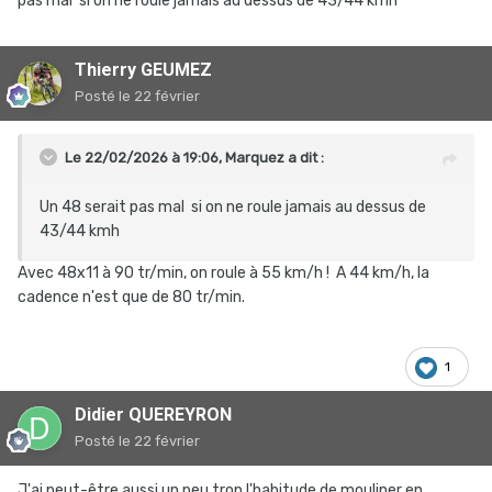
pas mal si on ne roule jamais au dessus de 43/44 kmh
Thierry GEUMEZ
Posté
le 22 février
Le 22/02/2026 à 19:06,
Marquez
a dit :
Un 48 serait pas mal si on ne roule jamais au dessus de
43/44 kmh
Avec 48x11 à 90 tr/min, on roule à 55 km/h ! A 44 km/h, la
cadence n'est que de 80 tr/min.
1
Didier QUEREYRON
Posté
le 22 février
J'ai peut-être aussi un peu trop l'habitude de mouliner en