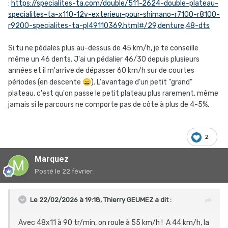
:
https://specialites-ta.com/double/511-2624-double-plateau-
specialites-ta-x110-12v-exterieur-pour-shimano-r7100-r8100-
r9200-specialites-ta-pl49110369.html#/29,denture,48-dts
Si tu ne pédales plus au-dessus de 45 km/h, je te conseille
même un 46 dents. J'ai un pédalier 46/30 depuis plusieurs
années et il m'arrive de dépasser 60 km/h sur de courtes
périodes (en descente
😄
). L'avantage d'un petit "grand"
plateau, c'est qu'on passe le petit plateau plus rarement, même
jamais si le parcours ne comporte pas de côte à plus de 4-5%.
2
Marquez
Posté
le 22 février
Le 22/02/2026 à 19:18,
Thierry GEUMEZ
a dit :
Avec 48x11 à 90 tr/min, on roule à 55 km/h ! A 44 km/h, la