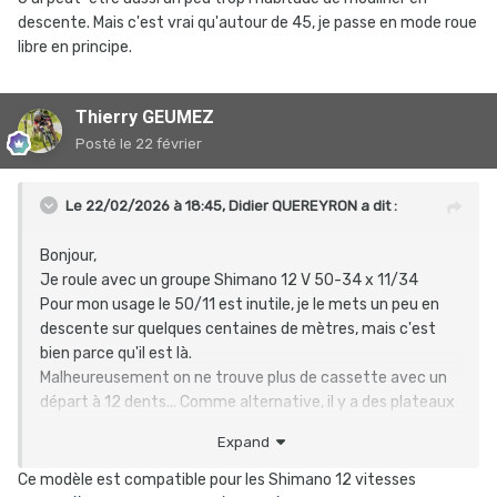
descente. Mais c'est vrai qu'autour de 45, je passe en mode roue
libre en principe.
Thierry GEUMEZ
Posté
le 22 février
Le 22/02/2026 à 18:45,
Didier QUEREYRON
a dit :
Bonjour,
Je roule avec un groupe Shimano 12 V 50-34 x 11/34
Pour mon usage le 50/11 est inutile, je le mets un peu en
descente sur quelques centaines de mètres, mais c'est
bien parce qu'il est là.
Malheureusement on ne trouve plus de cassette avec un
départ à 12 dents... Comme alternative, il y a des plateaux
de 48 dents chez Spécialités TA. Quelqu'un a-t-il essayé
Expand
ça ?
Merci
Ce modèle est compatible pour les Shimano 12 vitesses