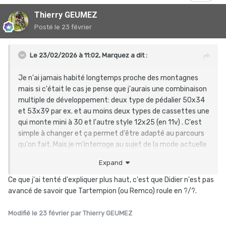
Thierry GEUMEZ
Posté
le 23 février
Le 23/02/2026 à 11:02,
Marquez
a dit :
Je n'ai jamais habité longtemps proche des montagnes
mais si c'était le cas je pense que j'aurais une combinaison
multiple de développement: deux type de pédalier 50x34
et 53x39 par ex. et au moins deux types de cassettes une
qui monte mini à 30 et l'autre style 12x25 (en 11v) . C'est
simple à changer et ça permet d'être adapté au parcours
qu'on fait. Mais je m'interroge au sujet de la mode actuelle
de réduction des plateaux et couronnes AR: lors du dernier
Expand
CLM d'Evenepoel n'a t on pas considéré plus interessant
d'augmenter la taille du plateau, cela permettant d'utiliser
Ce que j'ai tenté d'expliquer plus haut, c'est que Didier n'est pas
des couronnes AR plus grandes pour un rendement
avancé de savoir que Tartempion (ou Remco) roule en ?/?.
meilleur. Quand on voit les cassettes 12v démarrant à 10
et même 9.....je ne comprends plus grand chose
Modifié
le 23 février
par Thierry GEUMEZ