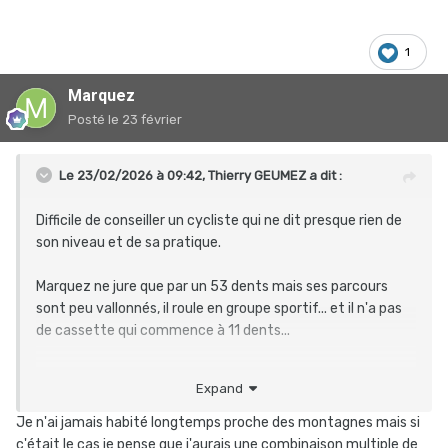
1
Marquez
Posté
le 23 février
Le 23/02/2026 à 09:42,
Thierry GEUMEZ
a dit :
Difficile de conseiller un cycliste qui ne dit presque rien de
son niveau et de sa pratique.
Marquez ne jure que par un 53 dents mais ses parcours
sont peu vallonnés, il roule en groupe sportif... et il n'a pas
de cassette qui commence à 11 dents...
Toi, tu as besoin d'une gamme de braquets étendue parce
Expand
que tu roules souvent en montagne et tu es costaud, donc
rapide sur le plat...
Je n'ai jamais habité longtemps proche des montagnes mais si
c'était le cas je pense que j'aurais une combinaison multiple de