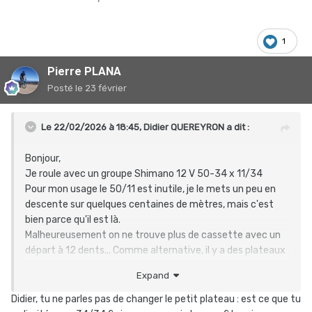
1
Pierre PLANA
Posté
le 23 février
Le 22/02/2026 à 18:45,
Didier QUEREYRON
a dit :
Bonjour,
Je roule avec un groupe Shimano 12 V 50-34 x 11/34
Pour mon usage le 50/11 est inutile, je le mets un peu en
descente sur quelques centaines de mètres, mais c'est
bien parce qu'il est là.
Malheureusement on ne trouve plus de cassette avec un
départ à 12 dents... Comme alternative, il y a des plateaux
de 48 dents chez Spécialités TA. Quelqu'un a-t-il essayé
Expand
ça ?
Merci
Didier, tu ne parles pas de changer le petit plateau
:
est ce que tu