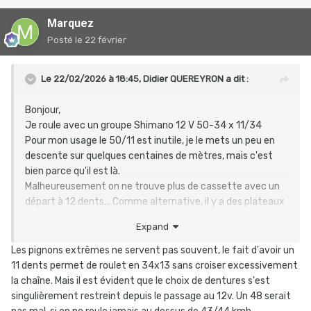
Marquez
Posté
le 22 février
Le 22/02/2026 à 18:45,
Didier QUEREYRON
a dit :
Bonjour,
Je roule avec un groupe Shimano 12 V 50-34 x 11/34
Pour mon usage le 50/11 est inutile, je le mets un peu en
descente sur quelques centaines de mètres, mais c'est
bien parce qu'il est là.
Malheureusement on ne trouve plus de cassette avec un
départ à 12 dents... Comme alternative, il y a des plateaux
de 48 dents chez Spécialités TA. Quelqu'un a-t-il essayé
Expand
ça ?
Merci
Les pignons extrêmes ne servent pas souvent, le fait d'avoir un
11 dents permet de roulet en 34x13 sans croiser excessivement
la chaîne. Mais il est évident que le choix de dentures s'est
singulièrement restreint depuis le passage au 12v. Un 48 serait