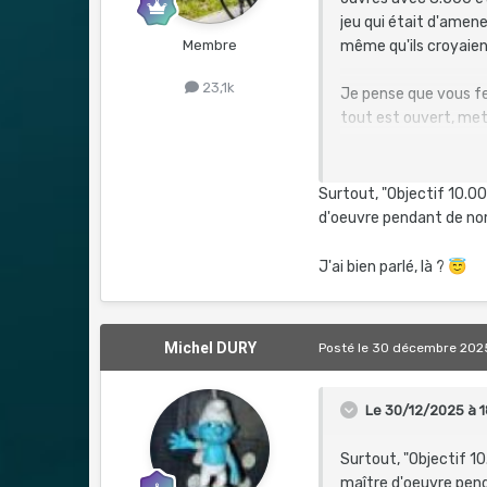
jeu qui était d'amene
Membre
même qu'ils croyaient
23,1k
Je pense que vous fe
tout est ouvert, met
qui seront la fourche
Je demande ça aussi p
Surtout, "Objectif 10.00
autre concept, disons
d'oeuvre pendant de nom
Thanks d'avance, mai
J'ai bien parlé, là ?
😇
taxé de caporal ou de
petits lapins.
Michel DURY
Posté
le 30 décembre 202
Le 30/12/2025 à 1
Surtout, "Objectif 10
maître d'oeuvre pend