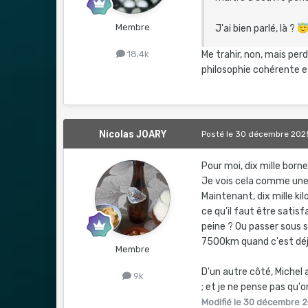
Membre
J'ai bien parlé, là ?

Me trahir, non, mais perd
18,4k
philosophie cohérente et 
Nicolas JOARY
Posté
le 30 décembre 202
Pour moi, dix mille born
Je vois cela comme une
Maintenant, dix mille k
ce qu'il faut être satis
peine ? Ou passer sous s
7500km quand c'est déjà
Membre
D'un autre côté, Michel a
9k
; et je ne pense pas qu'o
Modifié
le 30 décembre 