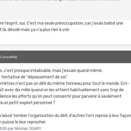

re l'esprit, oui. C'est ma seule préoccupation, car j'avais balisé une
là, désolé mais ça n'a plus rien à voir.
5
(modifié)
es, c'est presque irréalisable, mais j'essaie quand même.
 tentative de "dépassement de soi".
ilomètres n'est pas un défi du même tonneau pour tout le monde. Est-
fait avec dix mille quand on les atteint habituellement sans trop de
ilence les efforts qu'on peut consentir pour parvenir à seulement
 un petit exploit personnel ?
 laissé tomber l'organisation du défi, d'autres l'ont reprise à leur faço
n puisse le leur reprocher.
2025
par Nicolas JOARY