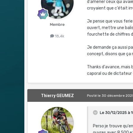
d'amener ceux qui avaie
croyaient que c'était irr
Je pense que vous ferie
Membre
ouvert, mettre une balis
fourchette de chiffres d
18,4k
Je demande ça aussi par 
concept, disons que ça m
Thanks d'avance, mais bi
caporal ou de dictateur o
Thierry GEUMEZ
Posté
le 30 décembre 202
Le 30/12/2025 à 1
Perso je trouve qu'en
ouvres avec 8.500 et