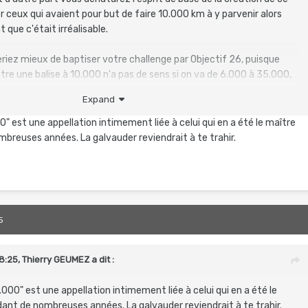
r ceux qui avaient pour but de faire 10.000 km à y parvenir alors
 que c'était irréalisable.
riez mieux de baptiser votre challenge par Objectif 26, puisque
tre une balise à 10.000 n'a pas de sens si on va de 6.000 à 35.000,
tte de chiffres des futurs participants !
Expand
ar respect pour ce que j'ai créé et qui est devenu tout à fait un
0" est une appellation intimement liée à celui qui en a été le maître
 que ça me met un peu mal à l'aise...
breuses années. La galvauder reviendrait à te trahir.
s bien sûr vous faites ce que vous voulez, je ne voudrais pas être
 dictateur ou d'esprit négatif ou que sais je encore d'autre, les
5
8:25,
Thierry GEUMEZ
a dit :
.000" est une appellation intimement liée à celui qui en a été le
ant de nombreuses années. La galvauder reviendrait à te trahir.