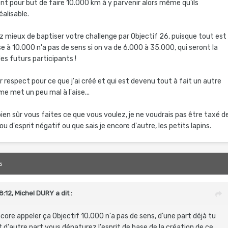
nt pour but de faire 10.000 km à y parvenir alors même qu'ils
éalisable.
z mieux de baptiser votre challenge par Objectif 26, puisque tout est
e à 10.000 n'a pas de sens si on va de 6.000 à 35.000, qui seront la
es futurs participants !
respect pour ce que j'ai créé et qui est devenu tout à fait un autre
e met un peu mal à l'aise...
en sûr vous faites ce que vous voulez, je ne voudrais pas être taxé d
u d'esprit négatif ou que sais je encore d'autre, les petits lapins.
5
8:12,
Michel DURY
a dit :
core appeler ça Objectif 10.000 n'a pas de sens, d'une part déjà tu
 d'autre part vous dénaturez l'esprit de base de la création de ce