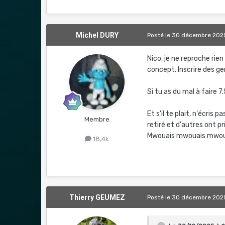
Michel DURY
Posté
le 30 décembre 202
Nico, je ne reproche rie
concept. Inscrire des gen
Si tu as du mal à faire 
Et s'il te plait, n'écris 
Membre
retiré et d'autres ont pri
Mwouais mwouais mwoua
18,4k
Thierry GEUMEZ
Posté
le 30 décembre 202