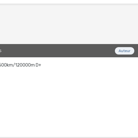
5
Auteur
if 8500km/120000m D+