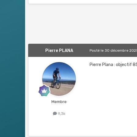
Pierre PLANA
Posté
le 30 décembre 202
Pierre Plana : object
Membre
9,3k