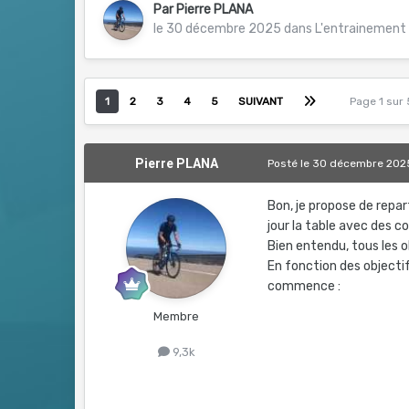
Par
Pierre PLANA
le 30 décembre 2025
dans
L'entrainement 
1
2
3
4
5
SUIVANT
Page 1 sur
Pierre PLANA
Posté
le 30 décembre 202
Bon, je propose de rep
jour la table avec des co
Bien entendu, tous les 
En fonction des objectifs
commence
:
Membre
9,3k