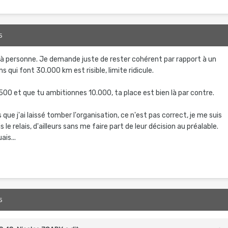
5
n à personne. Je demande juste de rester cohérent par rapport à un
s qui font 30.000 km est risible, limite ridicule.
7.500 et que tu ambitionnes 10.000, ta place est bien là par contre.
pas que j'ai laissé tomber l'organisation, ce n'est pas correct, je me suis
s le relais, d'ailleurs sans me faire part de leur décision au préalable.
is...
5