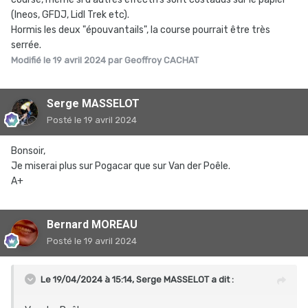
(Ineos, GFDJ, Lidl Trek etc).
Hormis les deux "épouvantails", la course pourrait être très
serrée.
Modifié
le 19 avril 2024
par Geoffroy CACHAT
Serge MASSELOT
Posté
le 19 avril 2024
Bonsoir,
Je miserai plus sur Pogacar que sur Van der Poêle.
A+
Bernard MOREAU
Posté
le 19 avril 2024
Le 19/04/2024 à 15:14,
Serge MASSELOT
a dit :