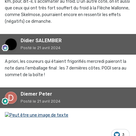
km, pour, dit-il, s'acclimater au froid. D'un autre côté, on lit aussi
Concernant la course de cette année, un problème
que ceux qui ont très fort souffert du froid à la Flèche Wallonne,
commun à Van der Poel et Pogacar est justement qu'ils se
comme Skelmose, pourraient encore en ressentir les effets
sont préparés loin des rigueurs du climat belge. Or ce n'est
(négatifs) ce dimanche.
pas vraiment au soleil et à la chaleur qu'on se prépare le
mieux à supporter des conditions climatiques rigoureuses,
Didier SALEMBIER
et ça va peut-être jouer en leur défaveur par rapport à
ceux qui étaient présents à la Flèche wallonne.
Posté
le 21 avril 2024
A priori, les coureurs qui étaient frigorifiés mercredi paieront la
note dans l'emballage final : les 7 dernières côtes. POGI sera au
sommet de la boîte !
Diemer Peter
Posté
le 21 avril 2024
3