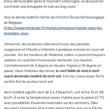
prévu défavorable après le tournant à Bastogne, ce qui pourrait
contrarier une échappée en solo au long cours.
Voici le dernier bulletin météo de l'Institut Royal météorologique
de Belgique :
https://www.meteo.be/fr/meteo/previsions/meteo-pour-les-
prochains-jours
Dimanche, des éclaircies alterneront avec des périodes
nuageuses et il faudra s'attendre à quelques averses en cours de
journée. Sur les hauteurs de l'Ardenne, celles-ci pourront toujours
adopter un caractère hivernal par moments. Les maxima
s'échelonneront de 4 degrés en Hautes-Fagnes à 10 degrés en
plaine. Dans l'intérieur des terres,
le vent faible de nord à nord-
ouest deviendra modéré de nord-est.
A la mer, il sera assez fort à
parfois fort de secteur nord-est.
Vent modéré signifie vent de 2 à 3 Beaufort, soit entre 12 et 28
km/h. À noter la température assez fraîche pour la saison (5 °C)
avec possibilités d'averses hivernales sur les sommets. Elles
devraient néanmoins être moins importantes que sur la Flèche