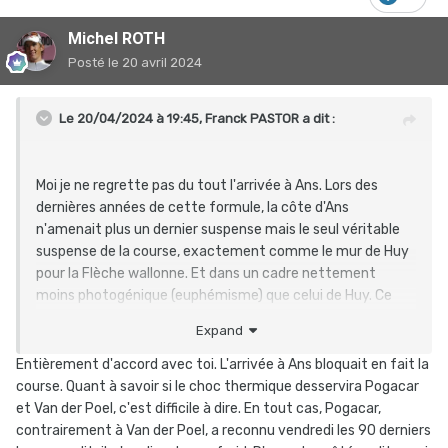
Michel ROTH
Posté
le 20 avril 2024
Le 20/04/2024 à 19:45,
Franck PASTOR
a dit :
Moi je ne regrette pas du tout l'arrivée à Ans. Lors des
dernières années de cette formule, la côte d'Ans
n'amenait plus un dernier suspense mais le seul véritable
suspense de la course, exactement comme le mur de Huy
pour la Flèche wallonne. Et dans un cadre nettement
moins photogénique (euphémisme) que celui de Huy. Ce
n'était plus la peine de faire 250 km de course pour cela.
Expand
D'où le changement de formule, qui a d'ailleurs porté ses
fruits. Maintenant, la victoire n'est plus forcément
Entièrement d'accord avec toi. L'arrivée à Ans bloquait en fait la
réservée à un puncheur façon Valverde et les attaques
course. Quant à savoir si le choc thermique desservira Pogacar
décisives peuvent se produire dans la Redoute, nettement
et Van der Poel, c'est difficile à dire. En tout cas, Pogacar,
plus loin de l'arrivée.
contrairement à Van der Poel, a reconnu vendredi les 90 derniers