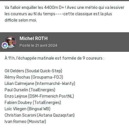
Va falloir enquiller les 4400m D+ ! Avec une météo qui va lessiver
les coureurs au fil du temps----cette classique est la plus
difficile selon moi.
Michel ROTH
Posté
le 21 avril 2024
À 11 h, l'échappée matinale est formée de 9 coureurs :
Gil Gelders (Soudal Quick-Step)
Rémy Rochas (Groupama-FDJ)
Lilian Calmejane (Intermarché-Wanty)
Paul Ourselin (ToalEnergies)
Enzo Leijnse (DSM-Firmenich PostNL)
Fabien Doubey (TotalEnergies)
Loïc Vliegen (Bingoal WB)
Christian Scaroni (Astana Qazaqstan)
Ivan Romeo (Movistar)