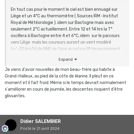
En tout cas pour le moment le ciel est bien ennuagé sur
Liège et un 4°C au thermomètre ( Sources IRM -Institut
Royal de Météorologie ). idem sur Bastogne mais avec
seulement 2°C actuellement. Entre 12 et 14 hrs la T°
oscillera à Bastogne entre 4 et 6°C, idem sur le parcours
vers Liège mais les coureurs auront un vent modéré
(+/-20 km/h) de NNE de face au retour !!!! Heureusement
au fur et à mesure qu'ils se rapprocheront de l'arrivée la T°
Expand
augmentera pour atteindre 9 à 10°C.
La course va être dure, très dure pour certains à cause de
Je viens d'avoir nouvelles de mon beau-frère qui habite à
cette météo pourrie.
Grand-Halleux, au pied de la côte de Wanne. Il pleut en ce
moment et il fait froid. Même si le temps devrait normalement
s'améliorer en cours de journée, les descentes risquent d'être
glissantes.
Didier SALEMBIER
Posté
le 21 avril 2024