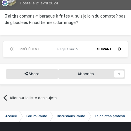
Posté
le 21 avril 2024
J’ai tjrs compris « baraque à frites », suis je loin du compte? pas
de giboulées Hinaultiennes, dommage?
PRÉCÉDENT
Page 1 sur 6
SUIVANT
Share
Abonnés
1
Aller sur la liste des sujets
Accueil
Forum Route
Discussions Route
Le peloton professionn