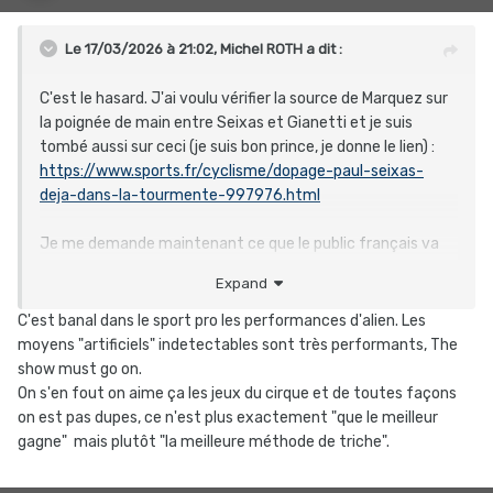
Le 17/03/2026 à 21:02,
Michel ROTH
a dit :
C'est le hasard. J'ai voulu vérifier la source de Marquez sur
la poignée de main entre Seixas et Gianetti et je suis
tombé aussi sur ceci (je suis bon prince, je donne le lien)
:
https://www.sports.fr/cyclisme/dopage-paul-seixas-
deja-dans-la-tourmente-997976.html
Je me demande maintenant ce que le public français va
penser de toute cette histoire.
Expand
C'est banal dans le sport pro les performances d'alien. Les
moyens "artificiels" indetectables sont très performants, The
show must go on.
On s'en fout on aime ça les jeux du cirque et de toutes façons
on est pas dupes, ce n'est plus exactement "que le meilleur
gagne" mais plutôt "la meilleure méthode de triche".