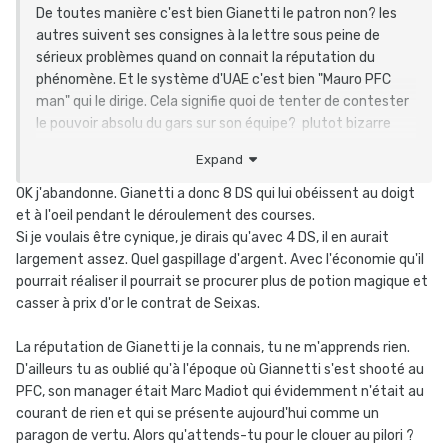
De toutes manière c'est bien Gianetti le patron non? les
autres suivent ses consignes à la lettre sous peine de
sérieux problèmes quand on connait la réputation du
phénomène. Et le système d'UAE c'est bien "Mauro PFC
man" qui le dirige. Cela signifie quoi de tenter de contester
le pouvoir absolu du gars sur son équipe? plutot bizarre
Expand
Pour rappel sur les casseroles du gars:
il a été directeur sportif de l'équipe
Saunier Duval
.
OK j'abandonne. Gianetti a donc 8 DS qui lui obéissent au doigt
et à l'oeil pendant le déroulement des courses.
Celle-ci se retire au cours du
Tour de France
Si je voulais être cynique, je dirais qu'avec 4 DS, il en aurait
2008
à cause d'une a
ffaire de dopage
impliquant
largement assez. Quel gaspillage d'argent. Avec l'économie qu'il
notamment
Riccardo Riccò
, vainqueur de 2
pourrait réaliser il pourrait se procurer plus de potion magique et
étapes, et
Leonardo Piepoli
vainqueur de l'étape
casser à prix d'or le contrat de Seixas.
arrivant au sommet de
Hautacam
devant son
coéquipier
Juan José Cobo
après avoir lâché tous
La réputation de Gianetti je la connais, tu ne m'apprends rien.
les grands favoris. En
2009
, il dirige
D'ailleurs tu as oublié qu'à l'époque où Giannetti s'est shooté au
l'équipe
ProTour
Fuji-Servetto
qui devient
PFC, son manager était Marc Madiot qui évidemment n'était au
courant de rien et qui se présente aujourd'hui comme un
en
2010
Footon-Servetto
, puis
Geox-TMC
pour sa
paragon de vertu. Alors qu'attends-tu pour le clouer au pilori ?
dernière saison en 2011. Son fils,
Noé Gianetti
, 20