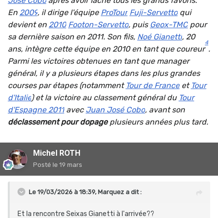
José Cobo
après avoir lâché tous les grands favoris.
En
2009
, il dirige l'équipe
ProTour
Fuji-Servetto
qui
devient en
2010
Footon-Servetto
, puis
Geox-TMC
pour
sa dernière saison en 2011. Son fils,
Noé Gianetti
, 20
4
ans, intègre cette équipe en 2010 en tant que coureur
.
Parmi les victoires obtenues en tant que manager
général, il y a plusieurs étapes dans les plus grandes
courses par étapes (notamment
Tour de France
et
Tour
d'Italie
) et la victoire au classement général du
Tour
d'Espagne 2011
avec
Juan José Cobo
, avant son
déclassement pour dopage
plusieurs années plus tard.
Michel ROTH
Posté
le 19 mars
Le 19/03/2026 à 18:39,
Marquez
a dit :
Et la rencontre Seixas Gianetti à l'arrivée??