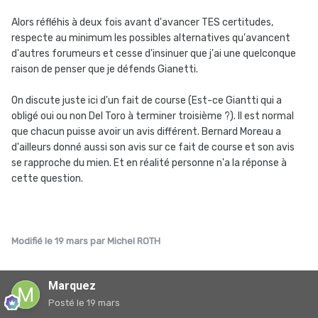
ans, intègre cette équipe en 2010 en tant que
Alors réfléhis à deux fois avant d'avancer TES certitudes,
4
coureur
. Parmi les victoires obtenues en tant que
respecte au minimum les possibles alternatives qu'avancent
manager général, il y a plusieurs étapes dans les
d'autres forumeurs et cesse d'insinuer que j'ai une quelconque
plus grandes courses par étapes (notamment
Tour
raison de penser que je défends Gianetti.
de France
et
Tour d'Italie
) et la victoire au
On discute juste ici d'un fait de course (Est-ce Giantti qui a
classement général du
Tour d'Espagne
obligé oui ou non Del Toro à terminer troisième ?). Il est normal
2011
avec
Juan José Cobo
, avant son
que chacun puisse avoir un avis différent. Bernard Moreau a
déclassement pour dopage
plusieurs années plus
d'ailleurs donné aussi son avis sur ce fait de course et son avis
tard.
se rapproche du mien. Et en réalité personne n'a la réponse à
cette question.
Modifié
le 19 mars
par Michel ROTH
Marquez
Posté
le 19 mars