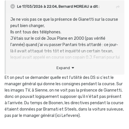
Le 17/03/2026 à 22:04,
Bernard MOREAU
a dit :
Je ne vois pas ce que la présence de Gianetti sur la course
peut bien changer,
Ils ont tous des téléphones.
J'étais sur le col de Joux Plane en 2000 (pas vérifié
l'année) quand j'ai vu passer Pantani très attardé
:
ce jour-
là il avait attaqué très tôt et inquiété un certain texan,
lequel avait appelé en course son copain O.J. Ferrari pour lui
demander s'il devait s'inquiéter.
Expand
Ferrari l'avait rassuré et effectivement Pantani n'avait
pas tenu le coup.
Et on peut se demander quelle est l'utilitè des DS si c'est le
manager général qui donne les consignes pendant la course. Sur
les images TV, â Sienne, on ne voit pas la présence de Giannetti,
donc on pouvait logiquement supposer qu'il n'était pas présent
à l'arrivée. Du temps de Boonen, les directives pendant la course
étaient données par Bramati et Steels, dans la voiture suiveuse,
pas par le manager général (ici Lefevere).