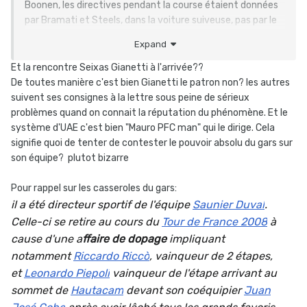
Boonen, les directives pendant la course étaient données
par Bramati et Steels, dans la voiture suiveuse, pas par le
manager général (ici Lefevere).
Expand
Et la rencontre Seixas Gianetti à l'arrivée??
De toutes manière c'est bien Gianetti le patron non? les autres
suivent ses consignes à la lettre sous peine de sérieux
problèmes quand on connait la réputation du phénomène. Et le
système d'UAE c'est bien "Mauro PFC man" qui le dirige. Cela
signifie quoi de tenter de contester le pouvoir absolu du gars sur
son équipe? plutot bizarre
Pour rappel sur les casseroles du gars:
il a été directeur sportif de l'équipe
Saunier Duval
.
Celle-ci se retire au cours du
Tour de France 2008
à
cause d'une a
ffaire de dopage
impliquant
notamment
Riccardo Riccò
, vainqueur de 2 étapes,
et
Leonardo Piepoli
vainqueur de l'étape arrivant au
sommet de
Hautacam
devant son coéquipier
Juan