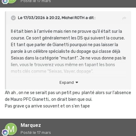
Posté
le 17 mars
Le 17/03/2026 à 20:22,
Michel ROTH
a dit :
Il était bien à l'arrivée mais rien ne prouve qu'il était sur la
course. Ce sont généralement les DS qui suivent la course.
Et tant que parler de Gianetti pourquoi ne pas laisser la
parole à un célèbre spécialiste du dopage qui classe déjà
Seixas dans la catégorie "mutant". Je ne vous donne pas le
lien, vous le trouverez vous même en tapant les bons
mots clés comme "Seixas, Vayer, dopage".
Expand
Correction : non pas "mutant", mais un cran plus haut
"alien".
Ah ah , on ne se serait pas un petit peu planté alors sur l'absence
de Mauro PFC Gianetti,. on dirait bien que oui.
Pas grave ça arrive souvent et on s'en tape
Marquez
Posté
le 17 mars