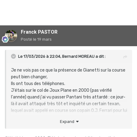
Franck PASTOR
Posté
le 19 mars
Le 17/03/2026 à 22:04,
Bernard MOREAU
a dit :
Je ne vois pas ce que la présence de Gianetti sur la course
peut bien changer,
Ils ont tous des téléphones.
J'étais sur le col de Joux Plane en 2000 (pas vérifié
l'année) quand j'ai vu passer Pantani très attardé
:
ce jour-
là il avait attaqué très tôt et inquiété un certain texan,
lequel avait appelé en course son copain O.J. Ferrari pour lui
demander s'il devait s'inquiéter.
Expand
Ferrari l'avait rassuré et effectivement Pantani n'avait
pas tenu le coup.