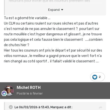
résultats pour éviter que les coureurs prennent des
risques. C'est finalement extrêmement respectueux de
Expand
tous les aspects: le show bizz médiatique et le sport. Il
faut avoir l'esprit ouvert sur le mode" de fonctionnement
Tu est a géométrie variable ...
du monde actuel avant de porter des critiques trop
Un CLM ou certains roulent sur roues sèches et pas d'autres
radicales
c'est normal de ne pas annuler le classement ? pourtant sur
route mouillée c'est hyper dangereux et glissant , je ne trouve
pas cela logique et cela fausse bien le classement .....combien
de chutes hier ?
Hier tous les coureurs ont pris le départ et par sécurité sur des
vélos normaux , le meilleur a gagné preuve que le vent fort n'a
rien changé au coté sportif , il fallait validé le classement ....
2
Michel ROTH
Posté
le 6 février
Le 06/02/2026 à 13:43,
Marquez
a dit :