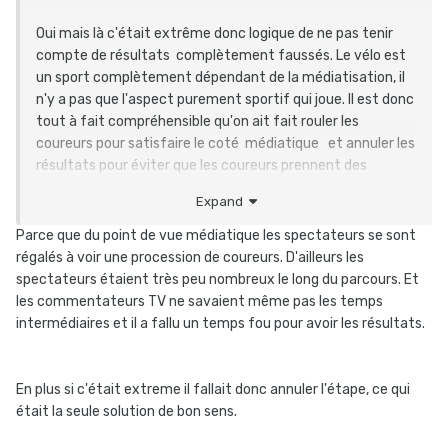
Oui mais là c'était extrême donc logique de ne pas tenir
compte de résultats complètement faussés. Le vélo est
un sport complètement dépendant de la médiatisation, il
n'y a pas que l'aspect purement sportif qui joue. Il est donc
tout à fait compréhensible qu'on ait fait rouler les
coureurs pour satisfaire le coté médiatique et annuler les
résultats pour éviter que les coureurs prennent des
risques. C'est finalement extrêmement respectueux de
Expand
tous les aspects: le show bizz médiatique et le sport. Il
faut avoir l'esprit ouvert sur le mode" de fonctionnement
Parce que du point de vue médiatique les spectateurs se sont
du monde actuel avant de porter des critiques trop
régalés à voir une procession de coureurs. D'ailleurs les
radicales
spectateurs étaient très peu nombreux le long du parcours. Et
les commentateurs TV ne savaient même pas les temps
intermédiaires et il a fallu un temps fou pour avoir les résultats.
En plus si c'était extreme il fallait donc annuler l'étape, ce qui
était la seule solution de bon sens.