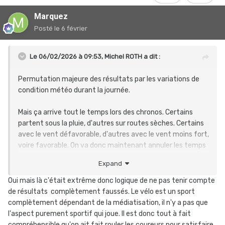
Marquez
Posté
le 6 février
Le 06/02/2026 à 09:53,
Michel ROTH
a dit :
Permutation majeure des résultats par les variations de
condition météo durant la journée.
Mais ça arrive tout le temps lors des chronos. Certains
partent sous la pluie, d'autres sur routes sèches. Certains
avec le vent défavorable, d'autres avec le vent moins fort,
voire favorable. On va donc maintenant annuler les temps
de ces chronos si la météo change en cours d'épreuve. La
Expand
météo fait partie des alias de la course et les coureurs
l'acceptent.
Oui mais là c'était extrême donc logique de ne pas tenir compte
de résultats complètement faussés. Le vélo est un sport
complètement dépendant de la médiatisation, il n'y a pas que
l'aspect purement sportif qui joue. Il est donc tout à fait
compréhensible qu'on ait fait rouler les coureurs pour satisfaire