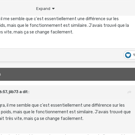
remise et roues du SL6
Expand
génération
(groupe 105 Di2 et roues Bontrager Aeolus Elite 35)
a, il me semble que c'est essentiellement une différence sur les
 51 est ce facile emmener en bosses voir montagne comme j'habite
ds, mais que le fonctionnement est similaire. J'avais trouvé que la
le relief entre petite montagne et plaine?
ès vite, mais ça se change facilement.
 possédant déjà un Ultégra je souhaiterai rester dans la continuité,
le 105 ?
1
t de 700 entre ses 2 modèle remisé avec évidement les roues Elite
 fait baisser le prix de 500 euros !
4
onseils, et bonne journée.
6:57,
jiib73
a dit :
egra, il me semble que c'est essentiellement une différence sur les
 poids, mais que le fonctionnement est similaire. J'avais trouvé que
ait très vite, mais ça se change facilement.