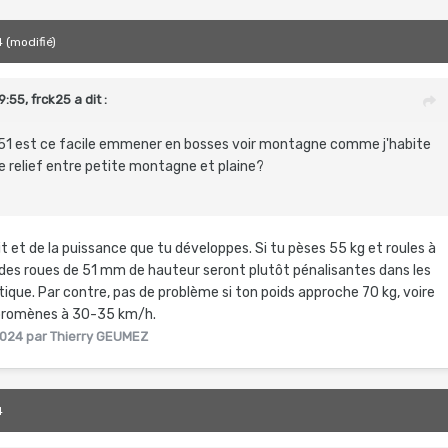
4
(modifié)
9:55,
frck25
a dit :
 51 est ce facile emmener en bosses voir montagne comme j'habite
le relief entre petite montagne et plaine?
 et de la puissance que tu développes. Si tu pèses 55 kg et roules à
 des roues de 51 mm de hauteur seront plutôt pénalisantes dans les
tique. Par contre, pas de problème si ton poids approche 70 kg, voire
e promènes à 30-35 km/h.
2024
par Thierry GEUMEZ
4