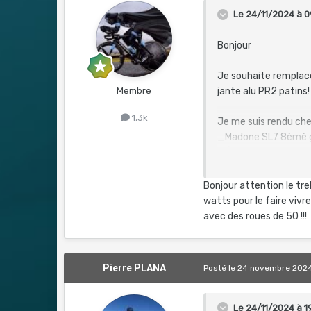
Le 24/11/2024 à 0
Bonjour
Je souhaite remplac
Membre
jante alu PR2 patins!
1,3k
Je me suis rendu che
_Madone SL7 8èmè 
51)
5075 euros avec 
_Madone SL6 8ème 
Bonjour attention le tre
Ma question en roue
watts pour le faire vivr
une polyvalente sur 
avec des roues de 50 !!!
Concernant le groupe,
quel différence avec 
Pierre PLANA
Posté
le 24 novembre 202
Différence de prix e
repassé sur le SL7 qui
Le 24/11/2024 à 1