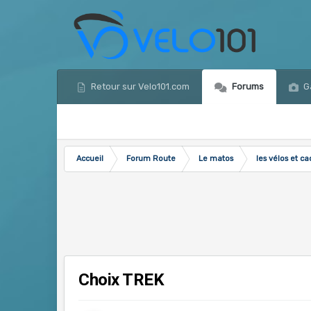
Retour sur Velo101.com
Forums
Ga
Accueil
Forum Route
Le matos
les vélos et ca
Choix TREK