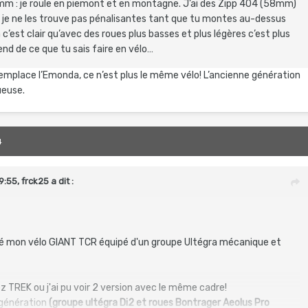
mm : je roule en piemont et en montagne. J’ai des Zipp 404 (58mm)
it je ne les trouve pas pénalisantes tant que tu montes au-dessus
c’est clair qu’avec des roues plus basses et plus légères c’est plus
end de ce que tu sais faire en vélo…
l remplace l’Emonda, ce n’est plus le même vélo! L’ancienne génération
ueuse.
4
9:55,
frck25
a dit :
é mon vélo GIANT TCR équipé d'un groupe Ultégra mécanique et
z TREK ou j'ai pu voir 2 version avec le même cadre!
génération
(groupe ultégra Di2 et roues Bontrager Aeolus Pro