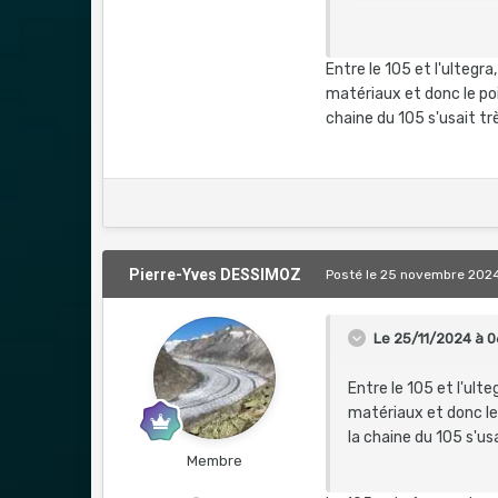
51)
5075 euros avec 
_Madone SL6 8ème 
Entre le 105 et l'ultegr
Ma question en roue
matériaux et donc le poi
une polyvalente sur 
chaine du 105 s'usait tr
Concernant le groupe,
quel différence avec 
Différence de prix e
repassé sur le SL7 qui
Pierre-Yves DESSIMOZ
Posté
le 25 novembre 202
Merci pour vos bons c
Le 25/11/2024 à 0
Sportivement
Entre le 105 et l'ult
matériaux et donc le
la chaine du 105 s'us
Membre