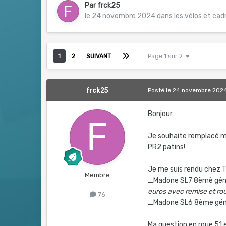
Par
frck25
le 24 novembre 2024
dans
les vélos et cad
1
2
SUIVANT
Page 1 sur 2
frck25
Posté
le 24 novembre 202
Bonjour
Je souhaite remplacé m
PR2 patins!
Je me suis rendu chez T
Membre
_Madone SL7 8èmè gén
euros avec remise et ro
76
_Madone SL6 8ème gén
Ma question en roue 51