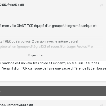
9:55,
frck25
a dit :
é mon vélo GIANT TCR équipé d'un groupe Ultégra mécanique et
z TREK ou j'ai pu voir 2 version avec le même cadre!
génération
(groupe ultégra Di2 et roues Bontrager Aeolus Pro
remise et roues du SL6
Expand
génération
(groupe 105 Di2 et roues Bontrager Aeolus Elite 35)
k madone est un vélo très rigide et exigent,j en ai eu un ! faut des
 51 est ce facile emmener en bosses voir montagne comme j'habite
e ! Venant d un TCR ça risque de faire une sacré différence ! Et en boss
le relief entre petite montagne et plaine?
 possédant déjà un Ultégra je souhaiterai rester dans la continuité,
le 105 ?
4
t de 700 entre ses 2 modèle remisé avec évidement les roues Elite
 fait baisser le prix de 500 euros !
9:36,
Bernard JOSI
a dit :