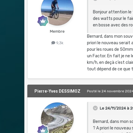
Merci pour vos bons c
Bonjour attention le 
des watts pour le fai
Sportivement
en bosse avec des ro
Membre
Bernard, dans mon souve
priori le nouveau serait
9,3k
pour les roues de 50mm 
un Factor. En fait je n
km/h, en deçà c’est clair
tout dépend de ce que t
Pierre-Yves DESSIMOZ
Posté
le 24 novembre 202
Le 24/11/2024 à 2
Bernard, dans mon so
? A priori le nouveau