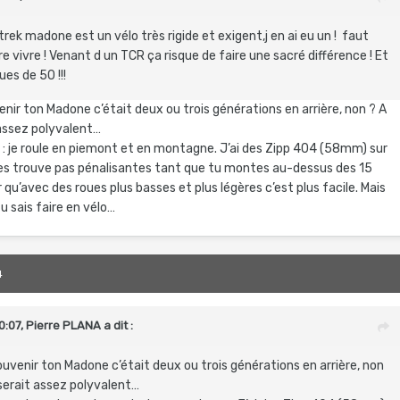
onseils, et bonne journée.
trek madone est un vélo très rigide et exigent,j en ai eu un ! faut
re vivre ! Venant d un TCR ça risque de faire une sacré différence ! Et
ues de 50 !!!
nir ton Madone c’était deux ou trois générations en arrière, non ? A
 assez polyvalent…
: je roule en piemont et en montagne. J’ai des Zipp 404 (58mm) sur
e les trouve pas pénalisantes tant que tu montes au-dessus des 15
 qu’avec des roues plus basses et plus légères c’est plus facile. Mais
u sais faire en vélo…
4
0:07,
Pierre PLANA
a dit :
uvenir ton Madone c’était deux ou trois générations en arrière, non
 serait assez polyvalent…