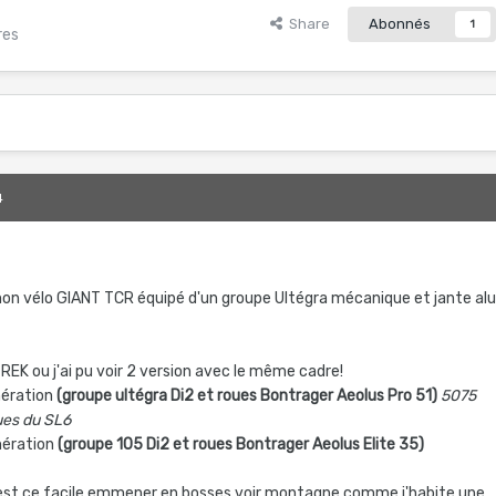
Share
Abonnés
1
res
4
on vélo GIANT TCR équipé d'un groupe Ultégra mécanique et jante al
REK ou j'ai pu voir 2 version avec le même cadre!
ération
(groupe ultégra Di2 et roues Bontrager Aeolus Pro 51)
5075
ues du SL6
ération
(groupe 105 Di2 et roues Bontrager Aeolus Elite 35)
 est ce facile emmener en bosses voir montagne comme j'habite une