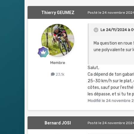
Thierry GEUMEZ
Posté
le 24 novembre 202
Le 24/11/2024 à 0
Ma question en roue
une polyvalente sur 
Membre
Salut,
Ca dépend de ton gabarit
23,1k
25-30 km/h sur le plat,
côtes, sauf pour l'esthé
les dépasse, et si tu t
Modifié
le 24 novembre 
Bernard JOSI
Posté
le 24 novembre 202