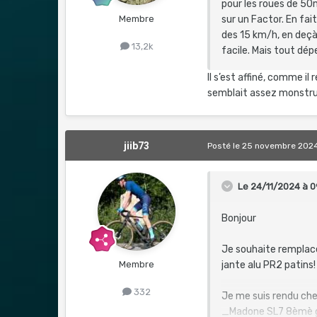
pour les roues de 50
Membre
sur un Factor. En fa
des 15 km/h, en deçà 
13,2k
facile. Mais tout dép
Il s’est affiné, comme i
semblait assez monstr
jiib73
Posté
le 25 novembre 202
Le 24/11/2024 à 0
Bonjour
Je souhaite remplac
Membre
jante alu PR2 patins!
332
Je me suis rendu che
_Madone SL7 8èmè 