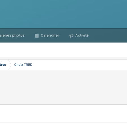
leries photos
Calendrier
Activité
dres
Choix TREK