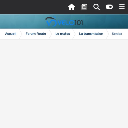
Accueil
Forum Route
Le matos
La transmission
Senicx PR