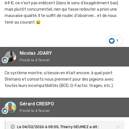
accommode, aussi bien un double traditionnel qu'un
64 €, ce n'est pas indécent (dans le sens d'exagérément bas)
compact ou un sub-compact sur le même pédalier.
mais plutôt concurrentiel, rien qui fasse redouter a priori une
mauvaise qualité. Il te suffit de rouler, d'observer... et de nous
tenir au courant
😄
1
Nicolas JOARY
Posté
le 4 février
Ce système montre, si besoin en était encore, à quel point
Shimano et consorts nous prennent pour des pigeons avec
toutes leurs incompatibilités (BCD, Q-Factor, tirages, etc.).
Gérard CRESPO
Posté
le 4 février
Le 04/02/2026 à 08:55,
Thierry GEUMEZ
a dit :