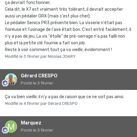
ça devrait fonctionner.
Cela dit, le X7 est vraiment très tolérant, il devrait accepter
aussi un pédalier GRX (mais c'est plus cher).
Le montage s'est fait sans problème, j'ai juste dû enlever
Le pédalier Senicx PR3 présente bien. La visserie n'était pas
les entretoises entre les cuvettes extérieures et le boîtier
foireuse et l'usinage de l'axe était bon. C'est entré facilement, il
de pédalier (Deore XT compatible 68 et 73mm), pour
n'y a pas de jeu. La vis "étoile" de pré-serrage n'a pas failli non
passer du pédalier VTT au pédalier route. Bien positionné
plus et la petite clé fournie a fait son job.
et réglé, le dérailleur SRAM X7 a accepté de faire son
Reste à voir comment tout ça va vieillir, évidemment !
boulot normalement. Avec une chaîne à 115 maillons, tout
Modifié
le 3 février
par Nicolas JOARY
passe sans cliquetis grâce à la chape longue, en ce compris
les combinaisons extrêmes déconseillées mais qu'on
Gérard CRESPO
utilise parfois par distraction ou quand on confond vitesse
et précipitation.
Posté
le 3 février
Un peu plus de cent bornes avec ce nouvel équipement qui,
pour l'instant, fonctionne bien. L'avenir me dira si la
Ça va bien vieillir, il n'y a pas de raison que ce ne soit pas ainsi.
longévité est au rendez-vous.
Modifié
le 4 février
par Gérard CRESPO
Marquez
Posté
le 3 février