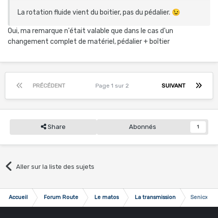
La rotation fluide vient du boitier, pas du pédalier.
😉
Oui, ma remarque n'était valable que dans le cas d'un
changement complet de matériel, pédalier + boîtier
PRÉCÉDENT
Page 1 sur 2
SUIVANT
Share
Abonnés
1
Aller sur la liste des sujets
Accueil
Forum Route
Le matos
La transmission
Senicx PR