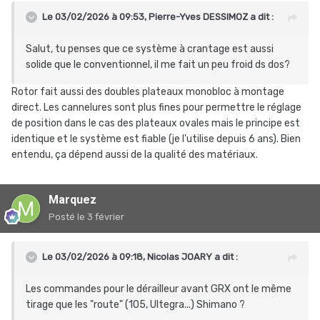
et réglé, le dérailleur SRAM X7 a accepté de faire son
Le 03/02/2026 à 09:53,
Pierre-Yves DESSIMOZ
a dit :
boulot normalement. Avec une chaîne à 115 maillons, tout
passe sans cliquetis grâce à la chape longue, en ce compris
Salut, tu penses que ce système à crantage est aussi
les combinaisons extrêmes déconseillées mais qu'on
solide que le conventionnel, il me fait un peu froid ds dos?
utilise parfois par distraction ou quand on confond vitesse
Rotor fait aussi des doubles plateaux monobloc à montage
et précipitation.
direct. Les cannelures sont plus fines pour permettre le réglage
Un peu plus de cent bornes avec ce nouvel équipement qui,
de position dans le cas des plateaux ovales mais le principe est
pour l'instant, fonctionne bien. L'avenir me dira si la
identique et le système est fiable (je l'utilise depuis 6 ans). Bien
longévité est au rendez-vous.
entendu, ça dépend aussi de la qualité des matériaux.
Marquez
Posté
le 3 février
Le 03/02/2026 à 09:18,
Nicolas JOARY
a dit :
C'est arrivé bien emballé dans sa petite boîte, les plateaux
sont monobloc (pas d'étoile, montage direct avec 3 vis à
Les commandes pour le dérailleur avant GRX ont le même
empreinte T25). Ils sont proposés en plusieurs
tirage que les "route" (105, Ultegra...) Shimano ?
combinaisons (30/46 ; 34/50 ; 36/52 et 39/53) ; et on