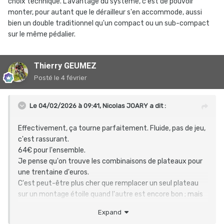
choix technique. L'avantage du système, c'est de pouvoir
monter, pour autant que le dérailleur s'en accommode, aussi
bien un double traditionnel qu'un compact ou un sub-compact
sur le même pédalier.
Thierry GEUMEZ
Posté
le 4 février
Le 04/02/2026 à 09:41,
Nicolas JOARY
a dit :
Effectivement, ça tourne parfaitement. Fluide, pas de jeu,
c'est rassurant.
64€ pour l'ensemble.
Je pense qu'on trouve les combinaisons de plateaux pour
une trentaine d'euros.
C'est peut-être plus cher que remplacer un seul plateau
sur un montage étoile quand l'autre est encore bon ; mais
c'est un choix technique. L'avantage du système, c'est de
Expand
pouvoir monter, pour autant que le dérailleur s'en