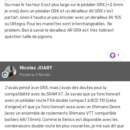
trouve aussi des plateaux de rechange en 32/48.
Oui mais le facteur Q est plus large sur le pédalier GRX (+2.5mm
L'ensemble plateaux/manivelles est annoncé à moins de
je crois) donc un pédalier GRX et un dérailleur AV GRX c'est
800g ; j'ai oublié de les peser, mais c'est effectivement
parfait, sinon il faudra un peu bricoler avec un derailleur AV 105
assez léger.
ou UIltegra. Pour les manettes sont interchangeables. No
problem. Bon à savoir le derailleur AR GRX est très tolérant
question taille de pignons.
1
Nicolas JOARY
Posté
le 3 février
J'avais pensé à un GRX, mais j'avais des doutes pour la
compatibilité avec du SRAM X7. Je savais que ça fonctionnait
avec un pédalier route FSA double compact à BCD 110 (celui
d'origine) et que ça fonctionnait aussi avec un Shimano Deore
(avec un ensemble de roulements Shimano VTT compatible
boitiers 68/73mm). Comme le Senicx est disponible avec les
combinaisons double route les plus courantes, je me suis dit que