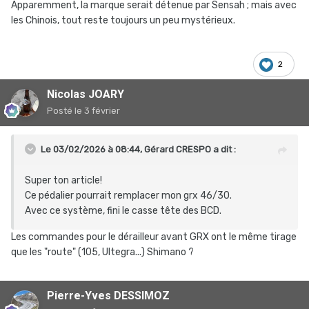
Apparemment, la marque serait détenue par Sensah ; mais avec
utilise parfois par distraction ou quand on confond vitesse
les Chinois, tout reste toujours un peu mystérieux.
et précipitation.
Un peu plus de cent bornes avec ce nouvel équipement qui,
pour l'instant, fonctionne bien. L'avenir me dira si la
2
longévité est au rendez-vous.
Nicolas JOARY
Posté
le 3 février
Le 03/02/2026 à 08:44,
Gérard CRESPO
a dit :
C'est arrivé bien emballé dans sa petite boîte, les plateaux
sont monobloc (pas d'étoile, montage direct avec 3 vis à
Super ton article!
empreinte T25). Ils sont proposés en plusieurs
Ce pédalier pourrait remplacer mon grx 46/30.
combinaisons (30/46 ; 34/50 ; 36/52 et 39/53) ; et on
Avec ce système, fini le casse tête des BCD.
trouve aussi des plateaux de rechange en 32/48.
L'ensemble plateaux/manivelles est annoncé à moins de
Les commandes pour le dérailleur avant GRX ont le même tirage
800g ; j'ai oublié de les peser, mais c'est effectivement
que les "route" (105, Ultegra...) Shimano ?
assez léger.
Pierre-Yves DESSIMOZ