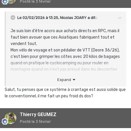
Posté
le 3 février
Le 02/02/2026 à 13:25,
Nicolas JOARY
a dit :
Je suis loin d'être accro aux achats directs en RPC, mais il
faut bien avouer que ces Asiatiques fabriquent tout et
vendent tout.
Mon vélo de voyage et son pédalier de VTT (Deore 36/26),
c'est bien pour grimper les côtes avec 20 kilos de bagages
quand on pratique le cyclocamping ou pour rouler en
montagne quand on n'est pas pressé dans les descentes
et sur le plat ; mais quand il me faut l'utiliser pendant une
Expand
sortie en groupe, je suis bien à la peine dès que ça ne
grimpe pas.
Salut, tu penses que ce système à crantage est aussi solide que
J'ai donc installé un pédalier Senicx PR3, axe 24mm
le conventionnel, il me fait un peu froid ds dos?
HollowTech2, en version 46/30, ça convient mieux à ma
pratique actuelle.
Le montage s'est fait sans problème, j'ai juste dû enlever
Thierry GEUMEZ
les entretoises entre les cuvettes extérieures et le boîtier
Posté
le 3 février
de pédalier (Deore XT compatible 68 et 73mm), pour
passer du pédalier VTT au pédalier route. Bien positionné