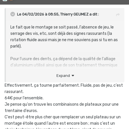
robustesse du matériel. Je serai étonné si je dois répondre
"non" à la dernière question.
Le 04/02/2026 à 08:55,
Thierry GEUMEZ
a dit :
Le fait que le montage se soit passé, l'absence de jeu, le
serrage des vis, etc, sont déjà des signes rassurants (la
rotation fluide aussi mais je ne me souviens pas si tu en as
parlé).
Pour l'usure des dents, ça dépend de la qualité de l'alliage
d'aluminium utilisé ainsi que de son traitement thermique
mais tu ne pourras en juger qu'au fil des kilomètres. Et si
Expand
c'est usé en 5 ou 10.000 km, par exemple, tu prends en
compte son prix et la possibilité de remplacer les plateaux
Effectivement, ça tourne parfaitement. Fluide, pas de jeu, c'est
monobloc pour évaluer le rapport/qualité global.
rassurant.
64€ pour l'ensemble.
Combien as-tu payé ?
Je pense qu'on trouve les combinaisons de plateaux pour une
trentaine d'euros.
C'est peut-être plus cher que remplacer un seul plateau sur un
montage étoile quand l'autre est encore bon ; mais c'est un