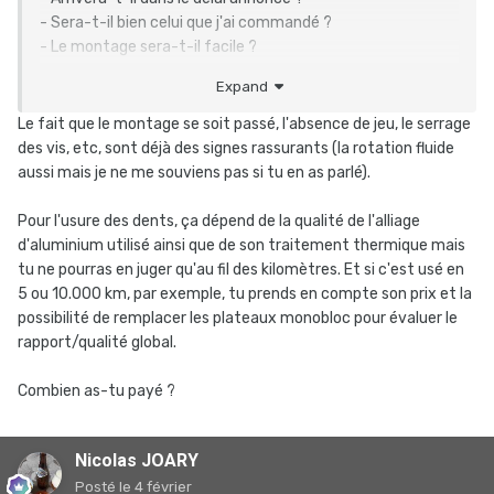
- Sera-t-il bien celui que j'ai commandé ?
- Le montage sera-t-il facile ?
- Sera-t-il mécaniquement compatible avec le reste de la
Expand
transmission ?
- Passera-t-il bien les premiers essais ?
Le fait que le montage se soit passé, l'absence de jeu, le serrage
- Tiendra-t-il le coup, après davantage de kilomètres ?
des vis, etc, sont déjà des signes rassurants (la rotation fluide
aussi mais je ne me souviens pas si tu en as parlé).
À ce jour, la réponse à toutes ces questions est "oui", sauf
à la dernière, qui est "trop tôt pour y répondre".
Pour l'usure des dents, ça dépend de la qualité de l'alliage
d'aluminium utilisé ainsi que de son traitement thermique mais
Bien sûr, qu'il y a des cyclistes qui tordent ou cassent des
tu ne pourras en juger qu'au fil des kilomètres. Et si c'est usé en
plateaux, des dérailleurs... C'est parfois dû à un défaut ou
5 ou 10.000 km, par exemple, tu prends en compte son prix et la
une mauvaise qualité d'origine, parfois dû à la façon
possibilité de remplacer les plateaux monobloc pour évaluer le
d'utiliser le matériel, parfois un mélange de tout cela.
rapport/qualité global.
Il suffit de rouler un peu en compagnie d'autres cyclistes
pour s'apercevoir que nous n'avons pas tous le même
Combien as-tu payé ?
physique, le même style de pédalage, les mêmes égards
pour la mécanique.
Nicolas JOARY
Mon physique, mon style de pédalage et ma manière de
traiter la mécanique ne sont pas très exigeants quant à la
Posté
le 4 février