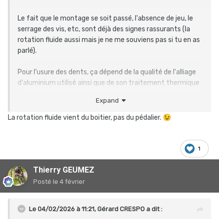
Le fait que le montage se soit passé, l'absence de jeu, le
serrage des vis, etc, sont déjà des signes rassurants (la
rotation fluide aussi mais je ne me souviens pas si tu en as
parlé).
Pour l'usure des dents, ça dépend de la qualité de l'alliage
d'aluminium utilisé ainsi que de son traitement thermique
mais tu ne pourras en juger qu'au fil des kilomètres. Et si
Expand
c'est usé en 5 ou 10.000 km, par exemple, tu prends en
compte son prix et la possibilité de remplacer les plateaux
La rotation fluide vient du boitier, pas du pédalier.
😉
monobloc pour évaluer le rapport/qualité global.
Combien as-tu payé ?
1
Thierry GEUMEZ
Posté
le 4 février
Le 04/02/2026 à 11:21,
Gérard CRESPO
a dit :