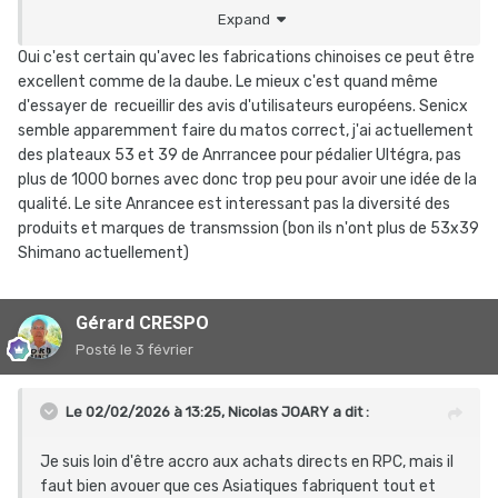
et sur le plat ; mais quand il me faut l'utiliser pendant une
Expand
sortie en groupe, je suis bien à la peine dès que ça ne
grimpe pas.
Oui c'est certain qu'avec les fabrications chinoises ce peut être
J'ai donc installé un pédalier Senicx PR3, axe 24mm
excellent comme de la daube. Le mieux c'est quand même
HollowTech2, en version 46/30, ça convient mieux à ma
d'essayer de recueillir des avis d'utilisateurs européens. Senicx
pratique actuelle.
semble apparemment faire du matos correct, j'ai actuellement
des plateaux 53 et 39 de Anrrancee pour pédalier Ultégra, pas
plus de 1000 bornes avec donc trop peu pour avoir une idée de la
qualité. Le site Anrancee est interessant pas la diversité des
produits et marques de transmssion (bon ils n'ont plus de 53x39
Shimano actuellement)
Gérard CRESPO
Posté
le 3 février
Le 02/02/2026 à 13:25,
Nicolas JOARY
a dit :
Je suis loin d'être accro aux achats directs en RPC, mais il
faut bien avouer que ces Asiatiques fabriquent tout et