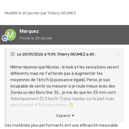
Modifié
le 20 janvier
par Thierry GEUMEZ
Marquez
Posté
le 20 janvier
Le 20/01/2026 à 11:39,
Thierry GEUMEZ
a dit :
Même réponse que Nicolas : le look et les sensations seront
différents mais ne t'attends pas à augmenter tes
moyennes de 1 km/h (à puissance égale). Perso, je suis
incapable de sentir ou mesurer si je roule mieux avec des
Zonda ou des Bora One 35... je me dis que les 35 mm sont
théoriquement (0,3 km/h ?) plus rapides sur le plat mais
elles étaient 4 fois plus chères
Expand
Fais gaffe aussi à ne pas les choisir trop hautes parce que
c'est moins maniable et plus sensible au vent latéral. Ça
Ces matériels plus performants ont une efficacité mesurable