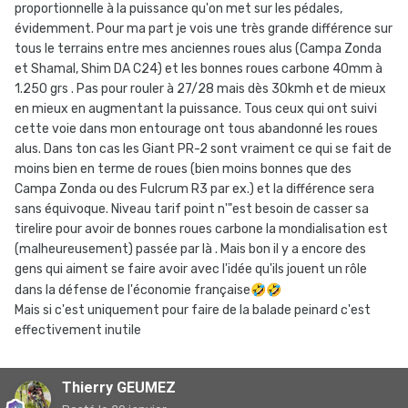
dépend aussi de ton gabarit.
proportionnelle à la puissance qu'on met sur les pédales,
évidemment. Pour ma part je vois une très grande différence sur
tous le terrains entre mes anciennes roues alus (Campa Zonda
et Shamal, Shim DA C24) et les bonnes roues carbone 40mm à
1.250 grs . Pas pour rouler à 27/28 mais dès 30kmh et de mieux
en mieux en augmentant la puissance. Tous ceux qui ont suivi
cette voie dans mon entourage ont tous abandonné les roues
alus. Dans ton cas les Giant PR-2 sont vraiment ce qui se fait de
moins bien en terme de roues (bien moins bonnes que des
Campa Zonda ou des Fulcrum R3 par ex.) et la différence sera
sans équivoque. Niveau tarif point n'"est besoin de casser sa
tirelire pour avoir de bonnes roues carbone la mondialisation est
(malheureusement) passée par là . Mais bon il y a encore des
gens qui aiment se faire avoir avec l'idée qu'ils jouent un rôle
dans la défense de l'économie française
🤣
🤣
Mais si c'est uniquement pour faire de la balade peinard c'est
effectivement inutile
Thierry GEUMEZ