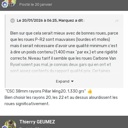
Posté
le 20 janvier
Le 20/01/2026 à 06:25,
Marquez
a dit :
Bien sur que cela serait mieux avec de bonnes roues, parce
que les roues P-R2 sont mauvaises (lourdes et molles)
mais il serait nécessaire d'avoir une qualité minimum c'est
à dire un poids contenu (1.400 max ^par ex.) et une rigidité
correcte. Niveau tarif il semble que les roues Carbone Van
Rysel soient pas mal, je connais deux gars qui en ont et
sont assez contents du rapport qualité prix. Certaines
marques font des promos qui permettent de ne pas
Expand
dépasser 1000 euros. Sinon bien sur et j'en ai essayé pas
mal, les achats directs RPC soit via le constructeur ou via
"
CSC 38mm rayons Pillar Wing20, 1.330 grs"
👍
a la plate forme, sont imbattables à tous niveaux: tarifs
Bien choisir les rayons 20, les 22 et au dessus alourdissent les
et qualité, c'est dommage pour nos économies
roues significativement.
européennes mais c'est comme ça. Individuellement on
n'y peut pas grand chose et de toutes façons la quasi
totalité des roues carbone sont fabriquées là bas.
Thierry GEUMEZ
'Un exemple: on a commandé pour un pote une paire de