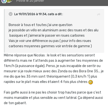
Posté
le 20 janvier
CSC 38mm rayons Pillar Wing20, 1.330 grs, cout 345€,
c'était une promo certes mais y en a régulièrement et
Le 19/01/2026 à 19:34,
cats
a dit :
pour quelqu'un qui n'a pas de gros moyens ça permet de
rouler quand même sur du très bon matos.
Bonsoir à tous et toutes j’ai une question
je possède un vélo en aluminium avec des roues et des alu
basiques et j’aimerai le passer en roues carbones
Vais je voir une différence ou pas ( pour info des roues
carbones moyennes gammes voir entrée de gamme )
Même réponse que Nicolas : le look et les sensations seront
différents mais ne t'attends pas à augmenter tes moyennes de
1 km/h (à puissance égale). Perso, je suis incapable de sentir ou
mesurer si je roule mieux avec des Zonda ou des Bora One 35... je
me dis que les 35 mm sont théoriquement (0,3 km/h ?) plus
rapides sur le plat mais elles étaient 4 fois plus chères
Fais gaffe aussi à ne pas les choisir trop hautes parce que c'est
moins maniable et plus sensible au vent latéral. Ça dépend aussi
de ton gabarit.