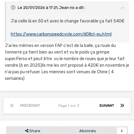
Le 20/01/2026 à 17:21,
Jean no
a dit :
J’ai celle là en 50 et avec le change favorable ça fait 540€
https://www.carbonspeedcycle.com/d08cl-eu.html
J'ai les mêmes en version FAP c'est de la balle, ça roule du
tonnerre ça tient bien au vent et vu le poids ça grimpe
super.Perso et peut être vu le nombre de roues que je leur fait
vendre (6 en 2025)ils me les ont proposé à 420€ en novembre je
n'ai pas pu refuser. Les miennes sont venues de Chine ( 4
semaines)
PRÉCÉDENT
Page 1 sur 3
SUIVANT
Share
Abonnés
2