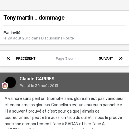
Tony martin .. dommage
Par Invité
le 29 août 2013
dans
Discussions Route
PRÉCÉDENT
Page 3 sur 4
SUIVANT
Claude CARRIES
Posté
le 30 août 2013
A vaincre sans peril on triomphe sans gloire:il n est pas vainqueur
et encore moins glorieux.Cancellara est un coureur a panache et
il l a souvent prouvé et c'est pour ça que j aimais ce
coureur;mais il peut etre aussi un trou du cul et il nous le prouve
avec son comportement face à SAGAN et hier face A