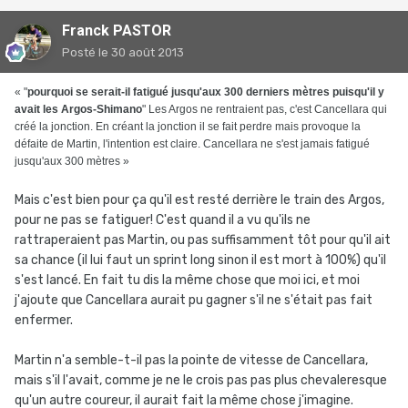
Franck PASTOR
Posté
le 30 août 2013
« "
pourquoi se serait-il fatigué jusqu'aux 300 derniers mètres puisqu'il y
avait les Argos-Shimano
" Les Argos ne rentraient pas, c'est Cancellara qui
créé la jonction. En créant la jonction il se fait perdre mais provoque la
défaite de Martin, l'intention est claire. Cancellara ne s'est jamais fatigué
jusqu'aux 300 mètres »
Mais c'est bien pour ça qu'il est resté derrière le train des Argos,
pour ne pas se fatiguer! C'est quand il a vu qu'ils ne
rattraperaient pas Martin, ou pas suffisamment tôt pour qu'il ait
sa chance (il lui faut un sprint long sinon il est mort à 100%) qu'il
s'est lancé. En fait tu dis la même chose que moi ici, et moi
j'ajoute que Cancellara aurait pu gagner s'il ne s'était pas fait
enfermer.
Martin n'a semble-t-il pas la pointe de vitesse de Cancellara,
mais s'il l'avait, comme je ne le crois pas pas plus chevaleresque
qu'un autre coureur, il aurait fait la même chose j'imagine.