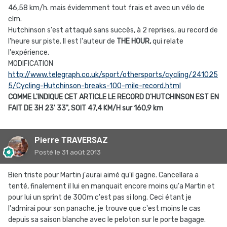
46,58 km/h. mais évidemment tout frais et avec un vélo de
clm.
Hutchinson s'est attaqué sans succès, à 2 reprises, au record de
l'heure sur piste. Il est l'auteur de
THE HOUR,
qui relate
l'expérience.
MODIFICATION
http://www.telegraph.co.uk/sport/othersports/cycling/241025
5/Cycling-Hutchinson-breaks-100-mile-record.html
COMME L'INDIQUE CET ARTICLE LE RECORD D'HUTCHINSON EST EN
FAIT DE 3H 23' 33", SOIT 47,4 KM/H sur 160,9 km
Pierre TRAVERSAZ
Posté
le 31 août 2013
Bien triste pour Martin j'aurai aimé qu'il gagne. Cancellara a
tenté, finalement il lui en manquait encore moins qu'a Martin et
pour lui un sprint de 300m c'est pas si long. Ceci étant je
l'admirai pour son panache, je trouve que c'est moins le cas
depuis sa saison blanche avec le peloton sur le porte bagage.