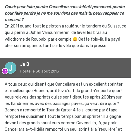
Courir pour faire perdre Cancellara sans intérêt personnel, perdre
pour faire perdre je ne me souviens pas mais tu peux rappeler ce
moment ?
En 2011 quand tout le peloton a roulé sur le tandem du Suisse, ce
qui a permi à Johan Vansummeren de lever les bras au
vélodrome de Roubaix, par exemple
😆
Cette fois-là, il a payé
cher son arrogance, tant sur le vélo que dans la presse
Ja B
Posté
le 30 août 2013
A tous ceux qui disent que Cancellara est un excellent sprinter
et meilleur que Boonen, arrêtez c'est du grand n'importe quoi !
Vous relevez des sprints qui se sont disputés après 200km sur
les flandriennes avec des passages pavés, ça veut dire quoi ?
Boonen a remporté le Tour du Qatar 4 fois, course par étape
remportée quasiment tout le temps par un sprinter. Il a gagné
devant des grands sprinteurs comme Cavendish, là, ça parle.
Cancellara a-t-il déjà remporté un seul sprint à la "régulière" et