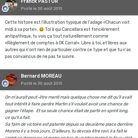
Franck PASTOR
Posté
le 30 août 2013
Cette histoire est l'illustration typique de l'adage «Chacun voit
midi à sa porte».
😃
Toi à qui Cancellara est foncièrement
antipathique, tu vois ça tout naturellement comme
«Règlement de comptes à OK Corral». Libre à toi, et libres aux
autres qui n'ont rien de particulier contre ce type et que tu n'as
pas convaincus de ne pas te suivre.
Bernard MOREAU
Posté
le 30 août 2013
On m'aurait peut-être menti mais quelque chose me dit qu'il avait
tout intérêt à faire perdre Martin s'il voulait avoir une chance de
gagner l'étape. Et sa seule chance était de partir en sprint long,
ce qu'il a fait.
Sa faim de victoire est patente depuis sa deuxième place derrière
Moreno il y a trois jours. D'ailleurs, tu devrais être ravi, il a fait le
sprint en danseuse et mains en bas du guidon malgré le faux-plat