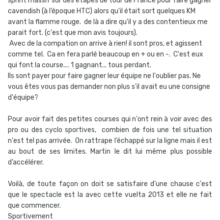
sprint massif sur des étapes de tour de France pour faire gagner
cavendish (à l’époque HTC) alors qu'il était sort quelques KM
avant la flamme rouge. de là a dire qu'il y a des contentieux me
parait fort. (c'est que mon avis toujours).
Avec de la compation on arrive à rien! il sont pros, et agissent
comme tel. Ca en fera parlé beaucoup en + ou en -. C'est eux
qui font la course.... 1 gagnant... tous perdant.
Ils sont payer pour faire gagner leur équipe ne l'oublier pas. Ne
vous êtes vous pas demander non plus s'il avait eu une consigne
d'équipe?
Pour avoir fait des petites courses qui n'ont rein à voir avec des
pro ou des cyclo sportives, combien de fois une tel situation
n'est tel pas arrivée. On rattrape l’échappé sur la ligne mais il est
au bout de ses limites. Martin le dit lui même plus possible
d’accélérer.
Voilà, de toute façon on doit se satisfaire d'une chause c'est
que le spectacle est la avec cette vuelta 2013 et elle ne fait
que commencer.
Sportivement