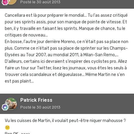
Posté
le 30 août 2013
Cancellara est là pour préparer le mondial... Tu l'as assez critiqué
pour ses sprints assis, pour son manque de pointe de vitesse. Et
ben, il y travaille en faisant les sprints. Manque de chance, tu le
critiques de nouveau...
En bosse, l'autre jour derrière Moreno, ce n'était pas sa place non
plus. Comme ce n'était pas sa place de sprinter sur les Champs-
Elysées au Tour 2007, au mondial 2011, à Milan-San Remo,...
D'ailleurs, certains ici devraient s'inspirer des cyclistes pro. Allez
faire un tour sur Twitter, lisez les journaux, vous êtes les seuls à
trouver cela scandaleux et dégueulasse... Même Martin ne s'en
est pas plaint...
Patrick Friess
Posté
le 30 août 2013
Vu les cuisses de Martin, il voulait peut-être niquer mahousse ?
😕