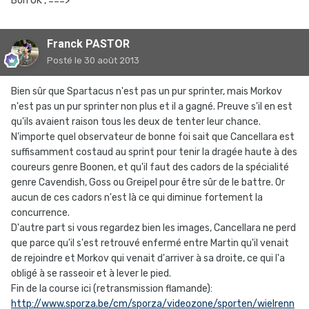
Bon OK , ===>
Franck PASTOR
Posté
le 30 août 2013
Bien sûr que Spartacus n'est pas un pur sprinter, mais Morkov
n'est pas un pur sprinter non plus et il a gagné. Preuve s'il en est
qu'ils avaient raison tous les deux de tenter leur chance.
N'importe quel observateur de bonne foi sait que Cancellara est
suffisamment costaud au sprint pour tenir la dragée haute à des
coureurs genre Boonen, et qu'il faut des cadors de la spécialité
genre Cavendish, Goss ou Greipel pour être sûr de le battre. Or
aucun de ces cadors n'est là ce qui diminue fortement la
concurrence.
D'autre part si vous regardez bien les images, Cancellara ne perd
que parce qu'il s'est retrouvé enfermé entre Martin qu'il venait
de rejoindre et Morkov qui venait d'arriver à sa droite, ce qui l'a
obligé à se rasseoir et à lever le pied.
Fin de la course ici (retransmission flamande):
http://www.sporza.be/cm/sporza/videozone/sporten/wielrenn