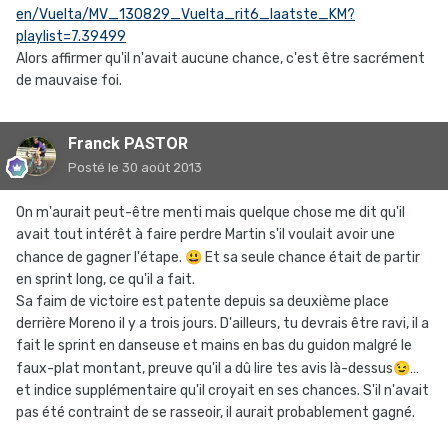
en/Vuelta/MV_130829_Vuelta_rit6_laatste_KM?
playlist=7.39499
Alors affirmer qu'il n'avait aucune chance, c'est être sacrément
de mauvaise foi.
Franck PASTOR
Posté
le 30 août 2013
On m'aurait peut-être menti mais quelque chose me dit qu'il
avait tout intérêt à faire perdre Martin s'il voulait avoir une
chance de gagner l'étape.
😃
Et sa seule chance était de partir
en sprint long, ce qu'il a fait.
Sa faim de victoire est patente depuis sa deuxième place
derrière Moreno il y a trois jours. D'ailleurs, tu devrais être ravi, il a
fait le sprint en danseuse et mains en bas du guidon malgré le
faux-plat montant, preuve qu'il a dû lire tes avis là-dessus
😉
…
et indice supplémentaire qu'il croyait en ses chances. S'il n'avait
pas été contraint de se rasseoir, il aurait probablement gagné.