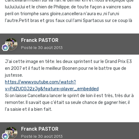
cancellara!!!!!!!bien sur ila fait le dernier km et nous a expliqué que
lui,lui,lui,lui et le chien de Philippe; de toute façon a vaincre sans
peril on triomphe sans gloire,cancellera n'aura eu ,ni l'un,ni
l'autre.Petit bras et gros faux cul l'ami Spartacus sur ce coup là
Franck PASTOR
Posté
le 30 août 2013
J'ai cette image en tête: les deux sprintent sur le Grand Prix E3
en 2007 et il faut le meilleur Boonen pour ne le battre que de
justesse.
https://www.youtube.com/watch?
v=PdZUCGJ2zJg&feature=player_embedded
Si on laisse Cancellara lancer le sprint de loin il est très, très dur à
remonter. Il savait que c'était sa seule chance de gagner hier, il
l'a saisie et il a bien fait.
Franck PASTOR
Posté
le 30 août 2013