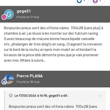
1
1
gege51
Posté
le 17 mai
Bonjour,les pneus sont des vittoria rubino 700x28 (sans plus) à
chambre à air; j ai réussi à les monter sur des fulcrum racing
0;avec beaucoup de mal,une bonne heure,liquide vaisselle
etc...phalanges de trois doigts en sang...Craignant la crevaison
sur le bord de la route,j ai repris mon mulet en attendant la
livraison de la pince bbb démonte pneu que je vais promener
avec moi. Affaire à suivre...
Pierre PLANA
Posté
le 18 mai
Le 17/05/2026 à 16:18,
gege51
a dit :
Bonjour,les pneus sont des vittoria rubino 700x28 (sans