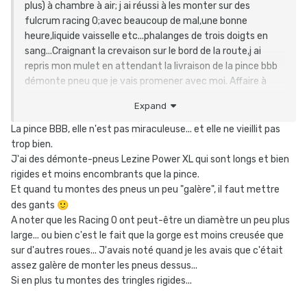
plus) à chambre à air; j ai réussi à les monter sur des
fulcrum racing 0;avec beaucoup de mal,une bonne
heure,liquide vaisselle etc...phalanges de trois doigts en
sang...Craignant la crevaison sur le bord de la route,j ai
repris mon mulet en attendant la livraison de la pince bbb
démonte pneu que je vais promener avec moi. Affaire à
suivre...
Expand
La pince BBB, elle n'est pas miraculeuse... et elle ne vieillit pas
trop bien.
J'ai des démonte-pneus Lezine Power XL qui sont longs et bien
rigides et moins encombrants que la pince.
Et quand tu montes des pneus un peu "galère", il faut mettre
des gants
🙂
A noter que les Racing 0 ont peut-être un diamètre un peu plus
large... ou bien c'est le fait que la gorge est moins creusée que
sur d'autres roues... J'avais noté quand je les avais que c'était
assez galère de monter les pneus dessus...
Si en plus tu montes des tringles rigides...