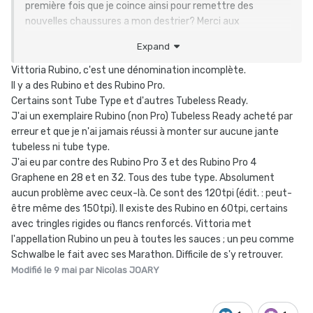
première fois que je coince ainsi pour remettre des
nouvelles chaussures a mon destrier? Merci aux
connaisseurs.
Expand
Vittoria Rubino, c'est une dénomination incomplète.
Il y a des Rubino et des Rubino Pro.
Certains sont Tube Type et d'autres Tubeless Ready.
J'ai un exemplaire Rubino (non Pro) Tubeless Ready acheté par
erreur et que je n'ai jamais réussi à monter sur aucune jante
tubeless ni tube type.
J'ai eu par contre des Rubino Pro 3 et des Rubino Pro 4
Graphene en 28 et en 32. Tous des tube type. Absolument
aucun problème avec ceux-là. Ce sont des 120tpi (édit. : peut-
être même des 150tpi). Il existe des Rubino en 60tpi, certains
avec tringles rigides ou flancs renforcés. Vittoria met
l'appellation Rubino un peu à toutes les sauces ; un peu comme
Schwalbe le fait avec ses Marathon. Difficile de s'y retrouver.
Modifié
le 9 mai
par Nicolas JOARY