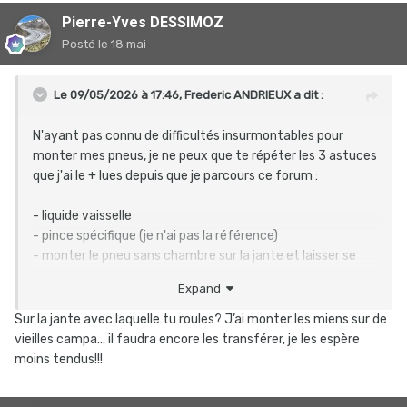
Pierre-Yves DESSIMOZ
Posté
le 18 mai
Le 09/05/2026 à 17:46,
Frederic ANDRIEUX
a dit :
N'ayant pas connu de difficultés insurmontables pour
monter mes pneus, je ne peux que te répéter les 3 astuces
que j'ai le + lues depuis que je parcours ce forum
:
- liquide vaisselle
- pince spécifique (je n'ai pas la référence)
- monter le pneu sans chambre sur la jante et laisser se
détendre (24h ?)
Expand
Sur la jante avec laquelle tu roules? J’ai monter les miens sur de
vieilles campa… il faudra encore les transférer, je les espère
moins tendus!!!