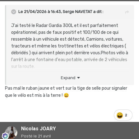
Le 21/04/2026 à 16:43,
Serge NAVETAT
a dit :
J'ai testé le Radar Gardia 300L et il est parfaitement
opérationnel, pas de faux positif et 100/100 de ce qui
ressemble à un véhicule est détecté, Camions, voitures,
tracteurs et même les trottinettes et vélos électriques (
débridés ) qui arrivent plein pot derrière vous.Photos vélo à
l'arrêt à une fontaine d'eau potable, arrivée de 2 véhicules
sur la route.
J'utilise le feu éteint ( 5 éclairages différents sont
Expand
disponibles ) et il se met en mode flash à l'approche d'un
véhicule ( 190M)
Pas mal le ruban jaune et vert sur la tige de selle pour signaler
que le vélo est mis à la terre !
😄
2
Nicolas JOARY
Posté
le 21 avril