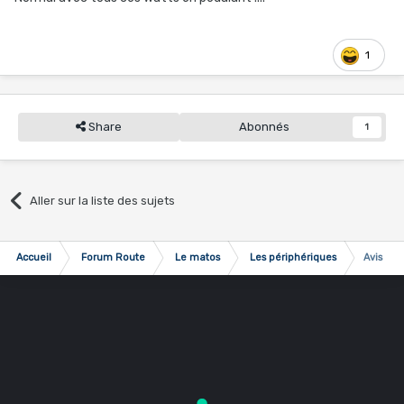
1
Share
Abonnés
1
Aller sur la liste des sujets
Accueil
Forum Route
Le matos
Les périphériques
Avis Ra