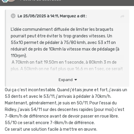
Le 25/08/2025 à 14:11,
Marquez
a dit :
L'idée communément diffusée de limiter les braquets
pourrait peut être éviter ls trop grandes vitesses. Un
55x10 permet de pédaler à 75/80 kmh, avec 53 x11 on
réduirait de près de 10kmh la vitesse max de pédalage (à
110rpm).
A 70kmh on fait 19.50m en 1 seconde, à 80kmh 3 m de
plus. A 50kmh on ne fait plus que 16,6 m en 1 sec, ce serait
quand même plus rapide pour s'arrêter.
Expand
Le système d'attribution des points UCI et les incitations
de placement des DS par radio ne sont évidemment pas
Oui ça c'est incontestable. Quand j'étais jeune et fort, j'avais un
des facteurs de prudence dans la conduite d'une course.
53 dents et avec le 53/11, j'arrivais à pédaler à 70km/h.
Maintenant, généralement, je suis en 50/11. Pour l'essai du
Ridley, j'avais 54/11 sur des descentes rapides (pour moi) c'est
7-8km/h de différence avant de devoir passer en roue libre.
55/10 ce serait encore 7-8km/h de différence.
Ce serait une solution facile à mettre en œuvre.