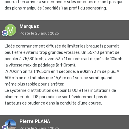
matériel
https://share.google/o5HeljXXnJTH6phaC
pourrait en arriver à se demander si les coureurs ne sont pas que
des pions manipulés ( sacrifiés ) au profit du sponsoring.
Marquez
Posté
le 25 août 2025
L'idée communément diffusée de limiter les braquets pourrait
peut être éviter ls trop grandes vitesses. Un 55x10 permet de
pédaler à 75/80 kmh, avec 53 x11 on réduirait de près de 10kmh
la vitesse max de pédalage (à 110rpm).
A 70kmh on fait 19.50m en 1 seconde, à 80kmh 3 m de plus. A
50kmh on ne fait plus que 16,6 m en 1 sec, ce serait quand
même plus rapide pour s'arrêter.
Le système d'attribution des points UCI et les incitations de
placement des DS par radio ne sont évidemment pas des
facteurs de prudence dans la conduite d'une course.
Pierre PLANA
Posté
le 25 août 2025