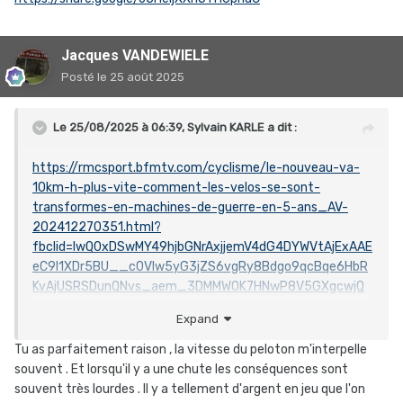
Jacques VANDEWIELE
Posté
le 25 août 2025
Le 25/08/2025 à 06:39,
Sylvain KARLE
a dit :
https://rmcsport.bfmtv.com/cyclisme/le-nouveau-va-
10km-h-plus-vite-comment-les-velos-se-sont-
transformes-en-machines-de-guerre-en-5-ans_AV-
202412270351.html?
fbclid=IwQ0xDSwMY49hjbGNrAxjjemV4dG4DYWVtAjExAAE
eC9I1XDr5BU__c0VIw5yG3jZS6vgRy8Bdgo9qcBqe6HbR
KyAjUSRSDunQNvs_aem_3DMMWOK7HNwP8V5GXgcwjQ
Expand
Tu as parfaitement raison , la vitesse du peloton m'interpelle
"On roule à 90 km/h et les coureurs nous lâchent!" les vélos
souvent . Et lorsqu'il y a une chute les conséquences sont
vont trop vite, le cyclisme a un problème avec son
souvent très lourdes . Il y a tellement d'argent en jeu que l'on