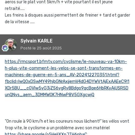
aeros sur le plat vont 5km/h + vite pourtant il est jeune
retraité.....
Les freins à disques aussi permettent de freiner + tard et garder
de la vitesse .....
Sylvain KARLE
Posté
le 25 août 2025
https://rmcsport.bfmtv.com/cyclisme/le-nouveau-va-10km-
h-plus-vite-comment-les-velos-se-sont-transformes-en-
machines-de-guerre-en-5-ans_AV-202412270351.html?
fbclid=IwQ0xDSwMY49hjbGNrAxjjemV4dG4DYWVtAjExAAEeC9I1
XDr5BU__c0VIw5yG3jZS6vgRy8Bdgo9qcBqe6HbRKyAjUSRSD
unQNvs_aem_3DMMWOK7HNwP8V5GXgcwjQ
"On roule à 90 km/h et les coureurs nous lâchent!" les vélos vont
trop vite, le cyclisme a un problème avec son matériel
https://share.google/o5HeljXXnJTH6phaC