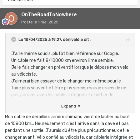
OnTheRoadToNowhere
Posté
le 1 mai 2025
Le 18/04/2025 à 19:27,
dénivelé
a dit :
J'ai le même soucis, plutôt bien référencé sur Google.
Un câble me fait 8/10000 km environ il me semble.
Je le fais changer en préventif lorsque je dépose mon vélo
au vélociste.
J'aimerai bien essayer de le changer moi même pour le
faire plus souvent et être plus serein, mais je crains de ne
pas y arriver avec les câbles intégrés ete boîtier de
pédalier à passer...
Expand
Mon câble de dérailleur arrière shimano vient de lâcher au bout
de 10800 km... Heureusement c'est arrivé dans la cave et pas
pendant une sortie. J'aurais dû être plus précautionneux et le
changer avant. Vélo confié au vélociste, car câblerie intégrée et