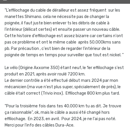
"L'effilochage du cable de dérailleur est assez fréquent sur les
manettes Shimano. cela ne nécessite pas de changer la
poignée, il faut juste bien enlever ts les débris de cable à
l'intérieur (délicat certes) et ensuite passer un nouveau câble.
Cette histoire d'effilochage est assez bizarre car certains n'ont
pas ce problème et ont le même cable après 50.000kms sans
pb. Par précaution , c'est bien de regarder l'intérieur de la
poignée de temps en temps pour surveiller que tout est nickel. "
Le vélo (Origine Axxome 350) étant neuf, le 1er effilochage s'est
produit en 2021, après avoir roulé 7200 km.
Le dernier contrôle a été effectué début mars 2024 par mon
mécanicien (ma vue n'est plus super, spécialement de près), le
câble était correct (Trivio inox). Effilochage 800 km plus tard.
"Pour la troisième fois dans tes 40.000 km tu as dit. Je trouve
ça raisonnable", ok, mais le câble a aussi été changé hors
effilochage. En 2023, en avril. Pour 2024, je ne l'ai pas noté.
Merci pour l'info des câbles Dura-Ace.