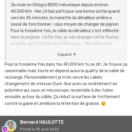
Je roule en Ultegra 8000 mécanique depuis environ
40.000 Km. Hier, j'étais parti pour une bonne sortie quand
vers les 45 minutes, la manette du dérailleur arrière a
cessé de fonctionner = plus moyen de changer de pignon.
Pour la troisième fois, le câble du dérailleur c'est effiloché
dans la poignée. Cette fois, je vais changer cette foutue
poignée, dont coût environ 150 euros. Merci Monsieur
Shimano.
Expand
J'étais calé sur le 19 dents, avec 48 à l'avant, de quoi
mouliner pour rentrer.
Pour la troisième fois dans tes 40.000 km tu as dit. Je trouve ça
raisonnable mais toute en depend aussi la quality de la cable de
rechange. Personnellement je m'en serve les cables
changement de vitesses Dure-Ace avec un revêtement en
polymère qui, sous un microscope, ressemble à des tubes
enroulés autour du câble. Ça réduit la surface de frottement
contre la gaine et améliore la rétention de graisse.
😉
Bernard HAULOTTE
Posté
le 18 avril 2025