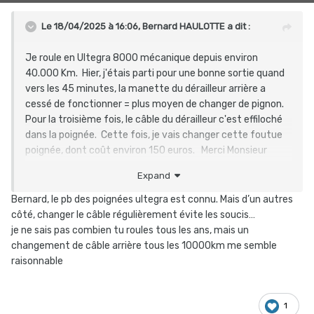
Le 18/04/2025 à 16:06,
Bernard HAULOTTE
a dit :
Je roule en Ultegra 8000 mécanique depuis environ
40.000 Km. Hier, j'étais parti pour une bonne sortie quand
vers les 45 minutes, la manette du dérailleur arrière a
cessé de fonctionner = plus moyen de changer de pignon.
Pour la troisième fois, le câble du dérailleur c'est effiloché
dans la poignée. Cette fois, je vais changer cette foutue
poignée, dont coût environ 150 euros. Merci Monsieur
Shimano.
Expand
J'étais calé sur le 19 dents, avec 48 à l'avant, de quoi
mouliner pour rentrer.
Bernard, le pb des poignées ultegra est connu. Mais d’un autres
côté, changer le câble régulièrement évite les soucis…
je ne sais pas combien tu roules tous les ans, mais un
changement de câble arrière tous les 10000km me semble
raisonnable
1