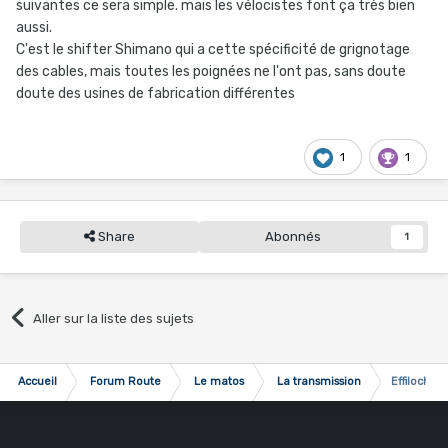
suivantes ce sera simple. mais les vélocistes font ça très bien
aussi.
C'est le shifter Shimano qui a cette spécificité de grignotage
des cables, mais toutes les poignées ne l'ont pas, sans doute
doute des usines de fabrication différentes
1
1
Share
Abonnés
1
Aller sur la liste des sujets
Accueil
Forum Route
Le matos
La transmission
Effilochag