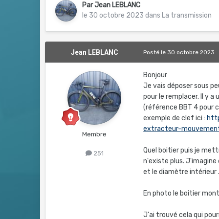
Par
Jean LEBLANC
le 30 octobre 2023
dans
La transmission
Jean LEBLANC
Posté
le 30 octobre 2023
Bonjour
Je vais déposer sous peu
pour le remplacer. Il y 
(référence BBT 4 pour c
exemple de clef ici
:
htt
extracteur-mouvement
Membre
Quel boitier puis je me
251
n'existe plus. J'imagine q
et le diamètre intérieur .
En photo le boitier mon
J'ai trouvé cela qui pou