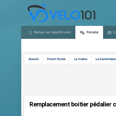
Retour sur Velo101.com
Forums
Ga
Accueil
Forum Route
Le matos
La transmissio
Remplacement boitier pédalier 