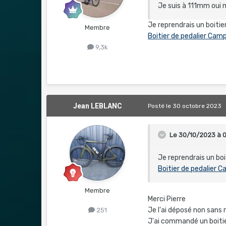
Je suis à 111mm oui 
Je reprendrais un boit
Membre
Boitier de pedalier Cam
9,3k
Jean LEBLANC
Posté
le 30 octobre 2023
Le 30/10/2023 à 
Je reprendrais un b
Boitier de pedalier 
Membre
Merci Pierre
Je l'ai déposé non sans m
251
J'ai commandé un boiti