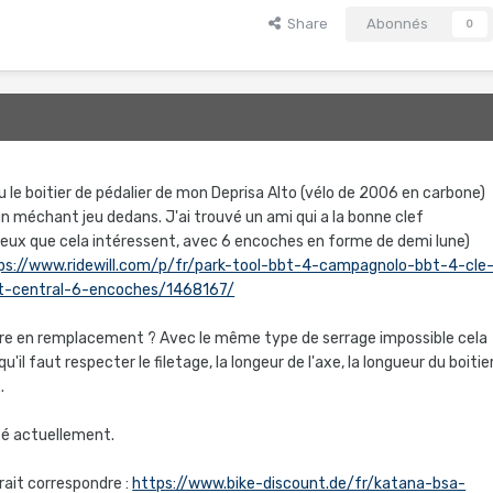
Share
Abonnés
0
 le boitier de pédalier de mon Deprisa Alto (vélo de 2006 en carbone)
a un méchant jeu dedans. J'ai trouvé un ami qui a la bonne clef
eux que cela intéressent, avec 6 encoches en forme de demi lune)
ps://www.ridewill.com/p/fr/park-tool-bbt-4-campagnolo-bbt-4-cle
-central-6-encoches/1468167/
ttre en remplacement ? Avec le même type de serrage impossible cela
u'il faut respecter le filetage, la longeur de l'axe, la longueur du boitie
.
té actuellement.
rrait correspondre
:
https://www.bike-discount.de/fr/katana-bsa-