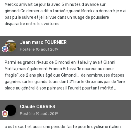
Merckx arrivait ce jour là avec 5 minutes d avance sur
gimondi.Ce dernier a dit a l arrivée,quand Merckx a demarré je n ai
pas pu le suivre et je l ai vue dans un nuage de poussiere
disparaitre entre les voitures
Jean marc FOURNIER
Posté
le 18 août 2019
Parmi les grands rivaux de Gimondi en Italie,il y avait Gianni
Motta,mais également Franco Bitossi "le coureur au coeur
fragile" ,de 2 ans plus âgé que Gimondi .. de nombreuses étapes
gagnées sur les grands tours,dont 21 sur le Giro,mais pas de 1ere
place au général à son palmares,il l'aurait pourtant mérité ..
Claude CARRIES
Posté
le 19 août 2019
c est exact et aussi une periode faste pour le cyclisme italien