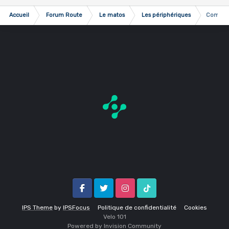
Accueil
Forum Route
Le matos
Les périphériques
Comment
Facebook
Twitter
Instagram
Tik Tok
IPS Theme
by
IPSFocus
Politique de confidentialité
Cookies
Velo 1O1
Powered by Invision Community