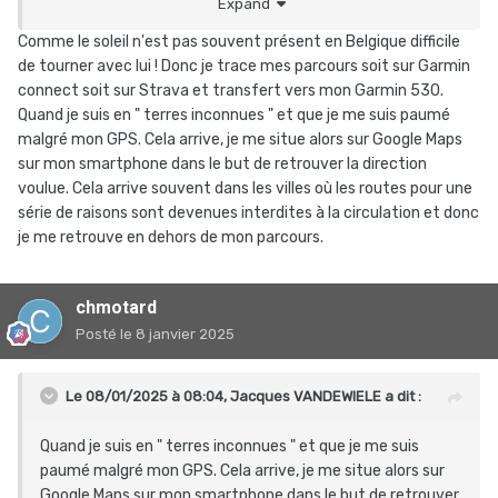
Expand
actullement sur Komoot j’ai 2 parcours de tracé ( le nord
de l’Ecosse) et le tour de Sicile .
Comme le soleil n'est pas souvent présent en Belgique difficile
regarde pour te faire une idée je crois qu’ils sont
de tourner avec lui ! Donc je trace mes parcours soit sur Garmin
accessibles .
connect soit sur Strava et transfert vers mon Garmin 530.
bon voyage
Quand je suis en " terres inconnues " et que je me suis paumé
malgré mon GPS. Cela arrive, je me situe alors sur Google Maps
sur mon smartphone dans le but de retrouver la direction
voulue. Cela arrive souvent dans les villes où les routes pour une
série de raisons sont devenues interdites à la circulation et donc
je me retrouve en dehors de mon parcours.
chmotard
Posté
le 8 janvier 2025
Le 08/01/2025 à 08:04,
Jacques VANDEWIELE
a dit :
Quand je suis en " terres inconnues " et que je me suis
paumé malgré mon GPS. Cela arrive, je me situe alors sur
Google Maps sur mon smartphone dans le but de retrouver