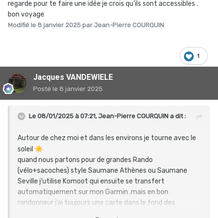
regarde pour te faire une idée je crois qu’ils sont accessibles .
bon voyage
Modifié
le 8 janvier 2025
par Jean-Pierre COURQUIN
1
Jacques VANDEWIELE
Posté
le 8 janvier 2025
Le 08/01/2025 à 07:21,
Jean-Pierre COURQUIN
a dit :
Autour de chez moi et dans les environs je tourne avec le
soleil
☀️
quand nous partons pour de grandes Rando
(vélo+sacoches) style Saumane Athènes ou Saumane
Seville j’utilise Komoot qui ensuite se transfert
automatiquement sur mon Garmin .mais en bon
randonneur j’ai toujours une carte dans le fond des
sacoches
🤪