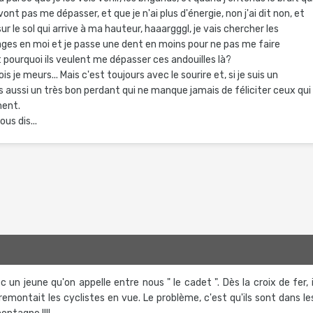
vont pas me dépasser, et que je n'ai plus d'énergie, non j'ai dit non, et
ur le sol qui arrive à ma hauteur, haaargggl, je vais chercher les
ages en moi et je passe une dent en moins pour ne pas me faire
et pourquoi ils veulent me dépasser ces andouilles là?
s je meurs... Mais c'est toujours avec le sourire et, si je suis un
s aussi un très bon perdant qui ne manque jamais de féliciter ceux qui
ment.
us dis...
 un jeune qu'on appelle entre nous " le cadet ". Dès la croix de fer, i
remontait les cyclistes en vue. Le problème, c'est qu'ils sont dans le