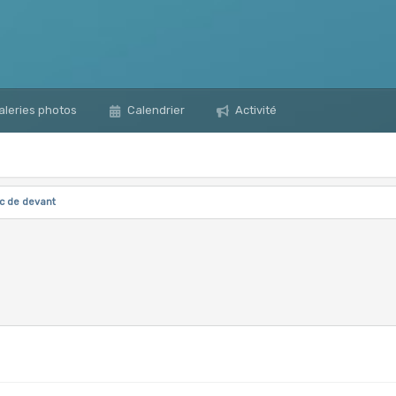
leries photos
Calendrier
Activité
c de devant