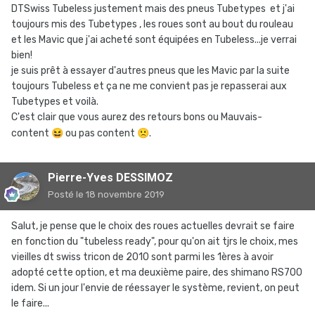
DTSwiss Tubeless justement mais des pneus Tubetypes et j'ai
toujours mis des Tubetypes , les roues sont au bout du rouleau
et les Mavic que j'ai acheté sont équipées en Tubeless...je verrai
bien!
je suis prêt à essayer d'autres pneus que les Mavic par la suite
toujours Tubeless et ça ne me convient pas je repasserai aux
Tubetypes et voilà.
C'est clair que vous aurez des retours bons ou Mauvais-
content
😆
ou pas content
🙁
.
Pierre-Yves DESSIMOZ
Posté
le 18 novembre 2019
Salut, je pense que le choix des roues actuelles devrait se faire
en fonction du "tubeless ready", pour qu'on ait tjrs le choix, mes
vieilles dt swiss tricon de 2010 sont parmi les 1ères à avoir
adopté cette option, et ma deuxième paire, des shimano RS700
idem. Si un jour l'envie de réessayer le système, revient, on peut
le faire...