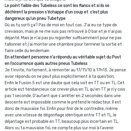
Le point faible des Tubeless ce sont les flancs et si ils se
déchirent la pression s'échappe d'un coup et c’est plus
dangereux qu'un pneu Tubetype
Où as tu sorti ça? Pas de moi en tout cas. J'ai eu ce type de
crevaison, mais je ne me suis pas retrouvé à 0 bar et je n'ai pas
déjanté. Mais je n'ai pas pu regonfler suffisamment pour ne pas
tallonner et j'ai monter une chambre pour terminer la sortie et
faire celle du lendemain
En attendant personne n'a répondu au véritable sujet du Post
en l’occurrence quels autres pneus Tubeless
Je t'invite, fortement, à remonter au 17/11/10 à 17h13. Je pense
avoir répondu on ne peut plus explicitement à ta question.
Enfin le Fusion 5 est une daube que cela soit en TT ou en TL. Cet
article est tendancieux car crever plus en TL qu'en TT je n'y cois
pas 1 seconde. D'autant que s'arrêter en 2 secondes dans une
descente est impossible comme le prétend le rédacteur. Il est
donc de mauvaise foi. Enfin pour finir de le contredire, même
avec une vitesse de dégonflage identique entre TT et TL, le
déjantage est probable en TT, beaucoup plus incertain en TL.
Alors vu ta mauvaise foi, ne compte plus sur moi à l'avenir.