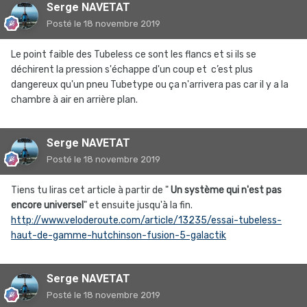
Serge NAVETAT
Posté
le 18 novembre 2019
Le point faible des Tubeless ce sont les flancs et si ils se
déchirent la pression s'échappe d'un coup et c’est plus
dangereux qu'un pneu Tubetype ou ça n'arrivera pas car il y a la
chambre à air en arrière plan.
Serge NAVETAT
Posté
le 18 novembre 2019
Tiens tu liras cet article à partir de "
Un système qui n'est pas
encore universel
" et ensuite jusqu'à la fin.
http://www.veloderoute.com/article/13235/essai-tubeless-
haut-de-gamme-hutchinson-fusion-5-galactik
Serge NAVETAT
Posté
le 18 novembre 2019