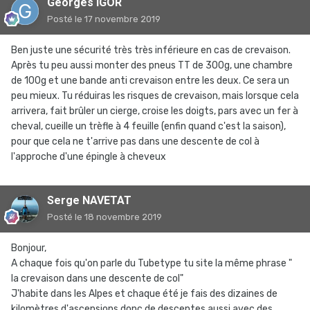
Georges IGOR
Posté
le 17 novembre 2019
Ben juste une sécurité très très inférieure en cas de crevaison.
Après tu peu aussi monter des pneus TT de 300g, une chambre
de 100g et une bande anti crevaison entre les deux. Ce sera un
peu mieux. Tu réduiras les risques de crevaison, mais lorsque cela
arrivera, fait brûler un cierge, croise les doigts, pars avec un fer à
cheval, cueille un trèfle à 4 feuille (enfin quand c'est la saison),
pour que cela ne t'arrive pas dans une descente de col à
l'approche d'une épingle à cheveux
Serge NAVETAT
Posté
le 18 novembre 2019
Bonjour,
A chaque fois qu'on parle du Tubetype tu site la même phrase "
la crevaison dans une descente de col"
J'habite dans les Alpes et chaque été je fais des dizaines de
kilomètres d'ascensions donc de descentes aussi avec des