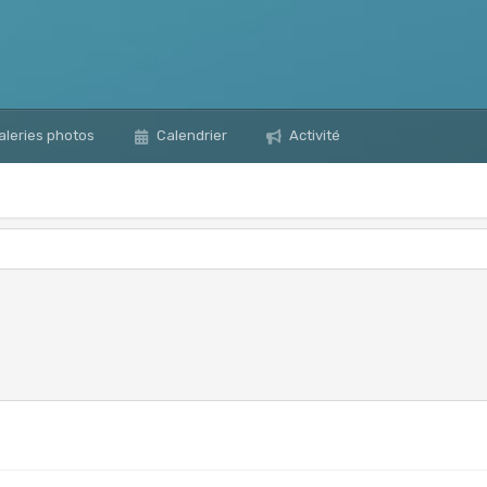
leries photos
Calendrier
Activité