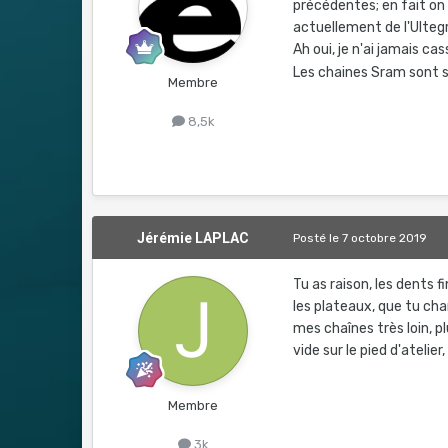
précédentes; en fait on 
actuellement de l'Ultegra
Ah oui, je n'ai jamais c
Les chaines Sram sont so
Membre
8,5k
Jérémie LAPLAC
Posté
le 7 octobre 2019
Tu as raison, les dents 
les plateaux, que tu cha
mes chaînes très loin, p
vide sur le pied d'ateli
Membre
3k