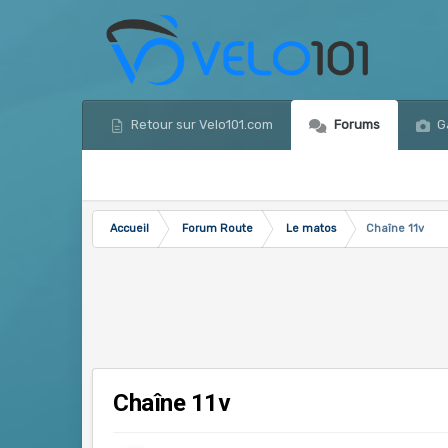
Retour sur Velo101.com
Forums
Ga
Accueil
Forum Route
Le matos
Chaîne 11v
Chaîne 11v