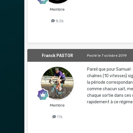
Membre
8,5k
Franck PASTOR
Posté
le 7 octobre 2019
Pareil que pour Samuel :
chaînes (10 vitesses) si
la période correspondant
comme chacun sait, mes
chaque sortie dans ces c
rapidement à ce régime
Membre
17k