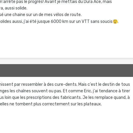
n'arrête pas le progrès! Avant je mettais du Dura Ace, mais
, aussi solide.
assé une chaine sur un de mes vélos de route.
lides aussi, j'ai été jusque 6000 km sur un VTT sans soucis
😲
.
finissent par ressembler à des cure-dents. Mais c'est le destin de tous
nges les chaînes souvent ou pas. Et comme Eric, j'ai tendance à tirer
lus loin que les prescriptions des fabricants. Je les remplace quand, à
er, elles ne tombent plus correctement sur les plateaux.