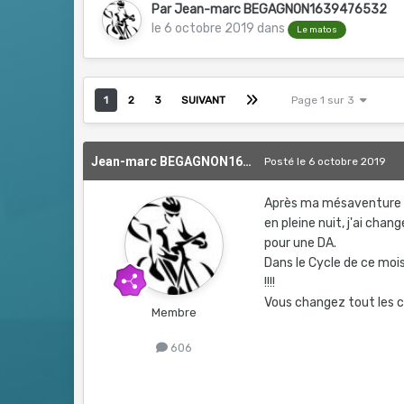
Par
Jean-marc BEGAGNON1639476532
le 6 octobre 2019
dans
Le matos
1
2
3
SUIVANT
Page 1 sur 3
Jean-marc BEGAGNON1639476532
Posté
le 6 octobre 2019
Après ma mésaventure lor
en pleine nuit, j'ai cha
pour une DA.
Dans le Cycle de ce mois
!!!!
Vous changez tout les 
Membre
606