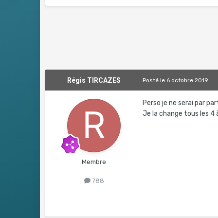
Régis TIRCAZES
Posté
le 6 octobre 2019
Perso je ne serai par p
Je la change tous les 4
Membre
788