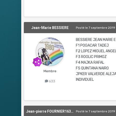
Jean-Marie BESSIERE
Posté
le 7 septembre 2019
BESSIERE JEAN MARIE E
F1 POGACAR TADEJ
F2 LOPEZ MIGUEL ANGE
F3 ROGLIC PRIMOZ
F4 MAJKA RAFAL
F5 QUINTANA NAIRO
Membre
JPKER VALVERDE ALEJ
INDIVIDUEL
633
Jean-pierre FOURNIER1639476465
Posté
le 7 septembre 2019