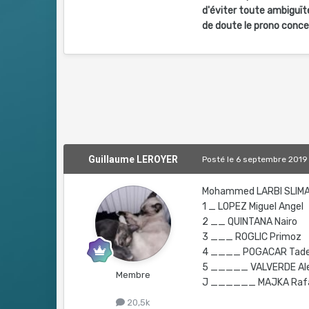
d'éviter toute ambiguït
de doute le prono conce
Guillaume LEROYER
Posté
le 6 septembre 2019
Mohammed LARBI SLIMAN
1 _ LOPEZ Miguel Angel
2 __ QUINTANA Nairo
3 ___ ROGLIC Primoz
4 ____ POGACAR Tade
5 _____ VALVERDE Ale
Membre
J ______ MAJKA Raf
20,5k