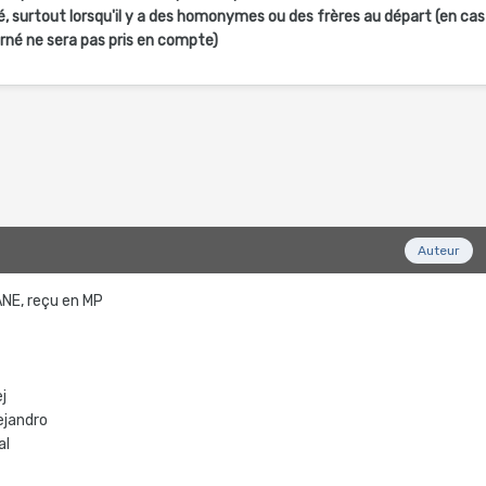
é, surtout lorsqu'il y a des homonymes ou des frères au départ (en cas
rné ne sera pas pris en compte)
Auteur
E, reçu en MP
j
jandro
al