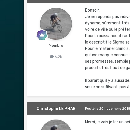
Bonsoir,
Je ne réponds pas indiv
dynamo, sûrement très b
voire de ville ou le prê
Pour la puissance, il fau
le descriptif le Sigma 
Membre
Pour le matériel chinois
qu'une marque connue ven
6,2k
ses promesses, semble p
produits très haut de ga
Il paraît qu'il y a aussi 
seule ne suffisant pas à
Christophe LE PHAR
Posté
le 20 novembre 201
Merci, je vais jeter un oei