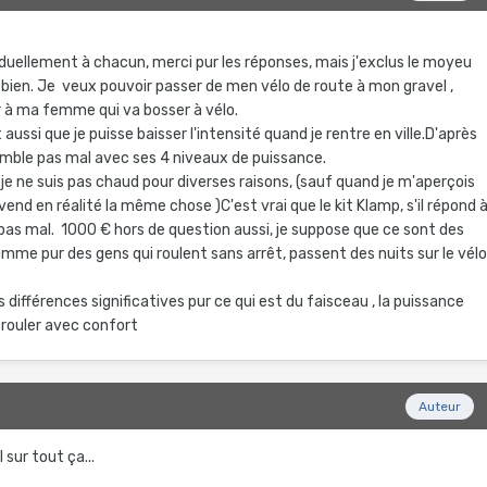
iduellement à chacun, merci pur les réponses, mais j'exclus le moyeu
ien. Je veux pouvoir passer de men vélo de route à mon gravel ,
ter à ma femme qui va bosser à vélo.
t aussi que je puisse baisser l'intensité quand je rentre en ville.D'après
semble pas mal avec ses 4 niveaux de puissance.
, je ne suis pas chaud pour diverses raisons, (sauf quand je m'aperçois
d en réalité la même chose )C'est vrai que le kit Klamp, s'il répond 
as mal. 1000 € hors de question aussi, je suppose que ce sont des
mme pur des gens qui roulent sans arrêt, passent des nuits sur le vélo
des différences significatives pur ce qui est du faisceau , la puissance
 rouler avec confort
8
Auteur
l sur tout ça...