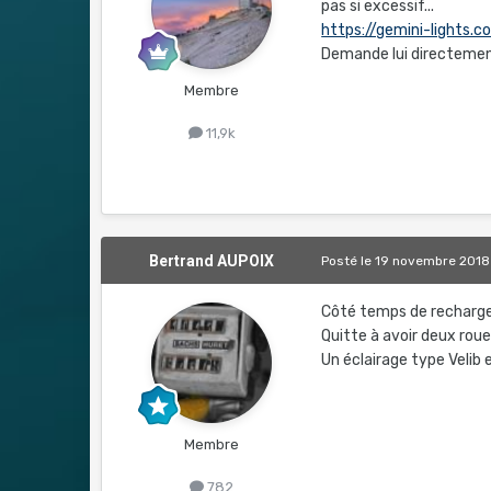
pas si excessif...
https://gemini-lights.
Demande lui directement 
Membre
11,9k
Bertrand AUPOIX
Posté
le 19 novembre 2018
Côté temps de recharge
Quitte à avoir deux roue
Un éclairage type Velib 
Membre
782