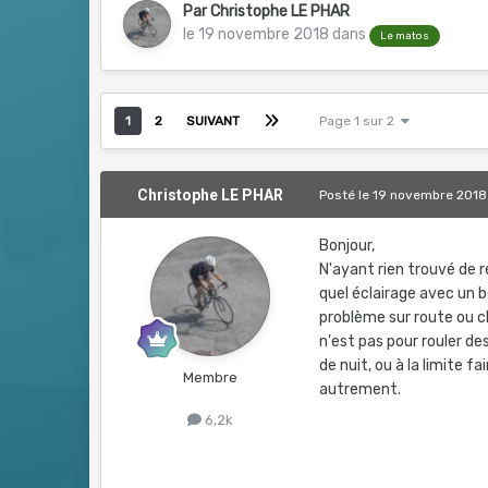
Par
Christophe LE PHAR
le 19 novembre 2018
dans
Le matos
1
2
SUIVANT
Page 1 sur 2
Christophe LE PHAR
Posté
le 19 novembre 2018
Bonjour,
N'ayant rien trouvé de r
quel éclairage avec un 
problème sur route ou c
n'est pas pour rouler des
de nuit, ou à la limite f
Membre
autrement.
6,2k