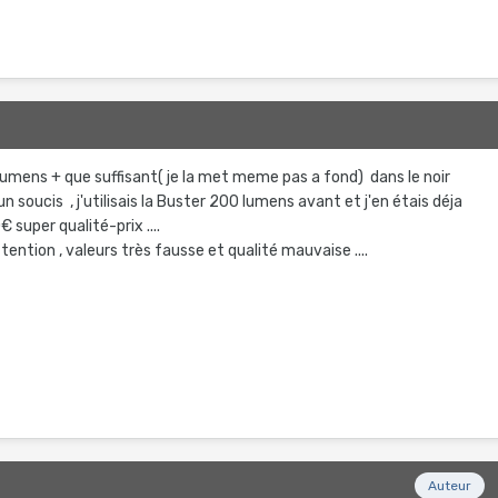
umens + que suffisant( je la met meme pas a fond) dans le noir
soucis , j'utilisais la Buster 200 lumens avant et j'en étais déja
 super qualité-prix ....
ention , valeurs très fausse et qualité mauvaise ....
Auteur