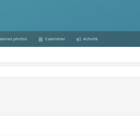
leries photos
Calendrier
Activité