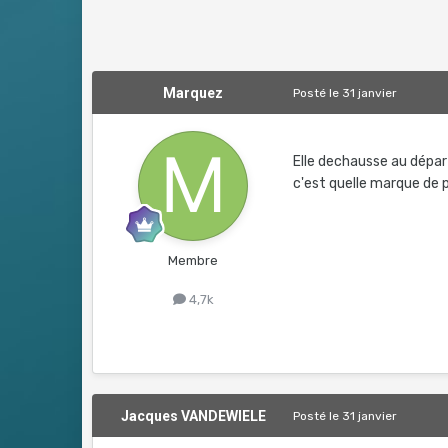
Marquez
Posté
le 31 janvier
Elle dechausse au dépar
c'est quelle marque de 
Membre
4,7k
Jacques VANDEWIELE
Posté
le 31 janvier