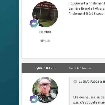
Fouquenet a finalement f
derrière Brand et Alvara
finalement 5 à 58 seco
Membre
9,7k
Sylvain KARLE
Posté
le 1 février
Le 31/01/2026 à 1
Elle dechausse au dé
pas, c'est quelle ma