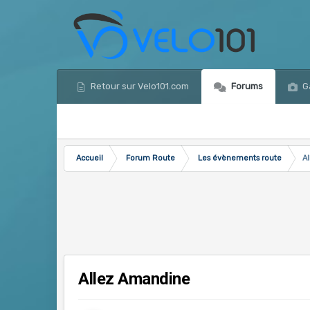
Retour sur Velo101.com
Forums
Ga
Accueil
Forum Route
Les évènements route
A
Allez Amandine