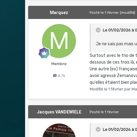
Marquez
Posté
le 1 février
(modifié)
Le 01/02/2026 à 
Je ne sais pas mais 
Surtout avec le trio de 
dessous de ces trois là, 
Membre
Une autre (ex) française 
avoir agressé Zemanova 
4,7k
qu'elles étaient bien pl
Modifié
le 1 février
par Ma
Jacques VANDEWIELE
Posté
le 1 février
Le 01/02/2026 à 