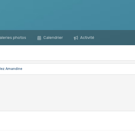
leries photos
Calendrier
Activité
llez Amandine