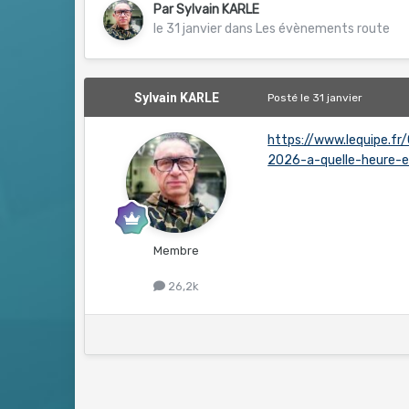
Par
Sylvain KARLE
le 31 janvier
dans
Les évènements route
Sylvain KARLE
Posté
le 31 janvier
https://www.lequipe.f
2026-a-quelle-heure-e
Membre
26,2k