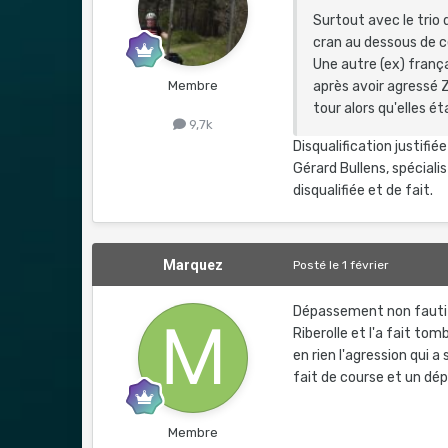
Surtout avec le trio 
cran au dessous de ce
Une autre (ex) frança
Membre
après avoir agressé
tour alors qu'elles é
9,7k
Disqualification justifi
Gérard Bullens, spéciali
disqualifiée et de fait.
Marquez
Posté
le 1 février
Dépassement non fauti
Riberolle et l'a fait tom
en rien l'agression qui 
fait de course et un dé
Membre