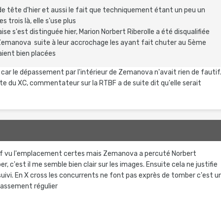
de tête d'hier et aussi le fait que techniquement étant un peu un
s trois là, elle s'use plus
ise s'est distinguée hier, Marion Norbert Riberolle a été disqualifiée
 Zemanova suite à leur accrochage les ayant fait chuter au 5ème
taient bien placées
ée car le dépassement par l'intérieur de Zemanova n'avait rien de fautif
ste du XC, commentateur sur la RTBF a de suite dit qu'elle serait
f vu l'emplacement certes mais Zemanova a percuté Norbert
ber, c'est il me semble bien clair sur les images. Ensuite cela ne justifie
a suivi. En X cross les concurrents ne font pas exprès de tomber c'est u
passement régulier