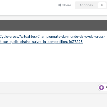
Share
Abonnés
0
r/Cyclo-cross/Actualites/Championnats-du-monde-de-cyclo-cross-
t-sur-quelle-chaine-suivre-la-competition/1637223
1