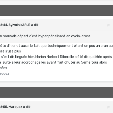
06:44,
Sylvain KARLE
a dit :
un mauvais départ c'est hyper pénalisant en cyclo-cross ...
tête d'hier et aussi le fait que techniquement étant un peu un cran au
elle s'use plus
s'est distinguée hier, Marion Norbert Riberolle a été disqualifiée après
suite à leur accrochage les ayant fait chuter au 5ème tour alors
acées
rquez
06:55,
Marquez
a dit :