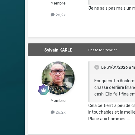
Membre
Je ne sais pas mais un m
26,2k
Sylvain KARLE
Posté
le 1 février
Le 31/01/2026 à 1
Fouquenet a finalemen
chasse derrière Bran
cash. Elle fait final
Membre
Cela ce tient à peu de c
intouchables et la meille
26,2k
Place aux hommes ...