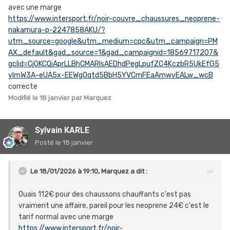
avec une marge
https://www.intersport.fr/noir-couvre_chaussures_neoprene-
nakamura-p-2247858AKU/?
utm_source=google&utm_medium=cpc&utm_campaign=PM
AX_default&gad_source=1&gad_campaignid=18569717207&
gclid=Cj0KCQiAprLLBhCMARIsAEDhdPegLpufZC4KczbR5UkEfG5
ylmW3A-eUA5x-EEWgOqtd5BbH5YVCmFEaAmwvEALw_wcB
correcte
Modifié
le 18 janvier
par Marquez
Sylvain KARLE
Posté
le 18 janvier
Le 18/01/2026 à 19:10,
Marquez
a dit :
Ouais 112€ pour des chaussons chauffants c'est pas
vraiment une affaire, pareil pour les neoprene 24€ c'est le
tarif normal avec une marge
https://www.intersport.fr/noir-