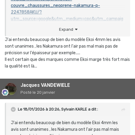
couvre_chaussures_neoprene-nakamura-p-
2247858AKU/?
utm_source=google&utm_medium=cpc&utm_campaig
n=PMAX_default&gad_source=1&gad_campaignid=1856
Expand
9717207&gclid=Cj0KCQiAprLLBhCMARIsAEDhdPegLpufZC4
KczbR5UkEfG5ylmW3A-eUA5x-
J'ai entendu beaucoup de bien du modèle Ekoi 4mm les avis
EEWgOqtd5BbH5YVCmFEaAmwvEALw_wcB
correcte
sont unanimes , les Nakamura ont l'air pas mal mais pas de
précision sur l'épaisseur par exemple.....
Il est certain que des marques comme Ekoi marge très fort mais
la qualité est là...
Jacques VANDEWIELE
Posté
le 20 janvier
Le 18/01/2026 à 20:26,
Sylvain KARLE
a dit :
J'ai entendu beaucoup de bien du modèle Ekoi 4mm les
avis sont unanimes , les Nakamura ont l'air pas mal mais