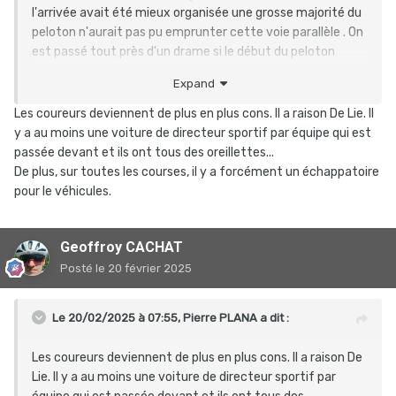
l'arrivée avait été mieux organisée une grosse majorité du
peloton n'aurait pas pu emprunter cette voie parallèle . On
est passé tout près d'un drame si le début du peloton
lancé à très vive allure percutait malencontreusement un
Expand
spectateur surpris par c qui passait dans son dos. Je n'ose
imaginer le carnage.
Les coureurs deviennent de plus en plus cons. Il a raison De Lie. Il
y a au moins une voiture de directeur sportif par équipe qui est
passée devant et ils ont tous des oreillettes...
De plus, sur toutes les courses, il y a forcément un échappatoire
pour le véhicules.
Geoffroy CACHAT
Posté
le 20 février 2025
Le 20/02/2025 à 07:55,
Pierre PLANA
a dit :
Les coureurs deviennent de plus en plus cons. Il a raison De
Lie. Il y a au moins une voiture de directeur sportif par