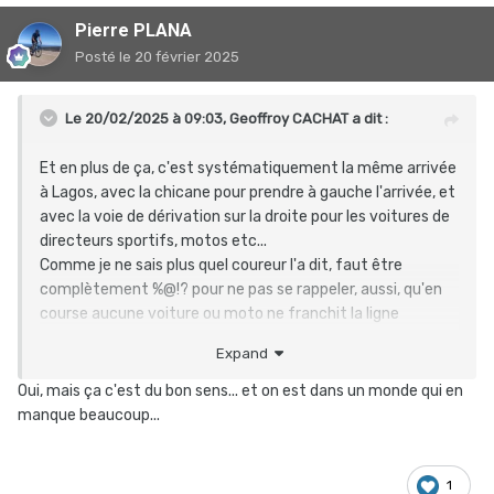
Pierre PLANA
Posté
le 20 février 2025
Le 20/02/2025 à 09:03,
Geoffroy CACHAT
a dit :
Et en plus de ça, c'est systématiquement la même arrivée
à Lagos, avec la chicane pour prendre à gauche l'arrivée, et
avec la voie de dérivation sur la droite pour les voitures de
directeurs sportifs, motos etc...
Comme je ne sais plus quel coureur l'a dit, faut être
complètement %@!? pour ne pas se rappeler, aussi, qu'en
course aucune voiture ou moto ne franchit la ligne
d'arrivée. Donc qu'il n'y a pas à les suivre dans les derniers
Expand
hectomètres.
Oui, mais ça c'est du bon sens... et on est dans un monde qui en
Après pour rendre cela plus simple, comme il s'agit d'une
manque beaucoup...
succession de ronds-points, peut être que dès le premier,
les coureurs pourraient être "aiguillés" à gauche et ainsi
finir en ligne droite, plutôt que de leur faire réaliser ce
1