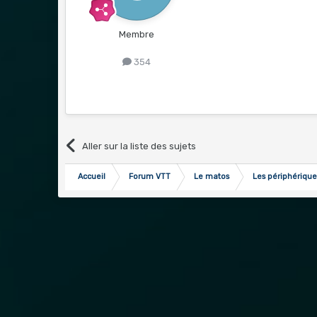
Membre
354
Aller sur la liste des sujets
Accueil
Forum VTT
Le matos
Les périphérique