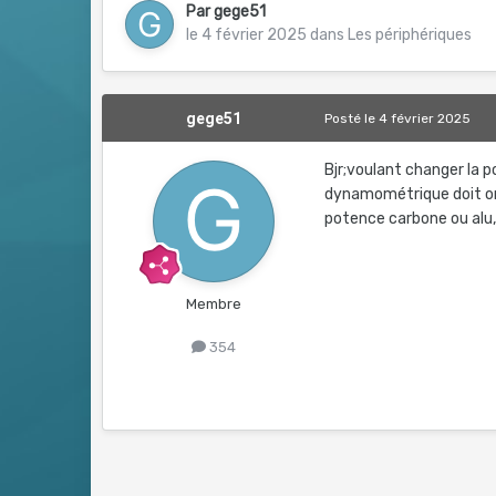
Par
gege51
le 4 février 2025
dans
Les périphériques
gege51
Posté
le 4 février 2025
Bjr;voulant changer la p
dynamométrique doit on 
potence carbone ou alu,
Membre
354