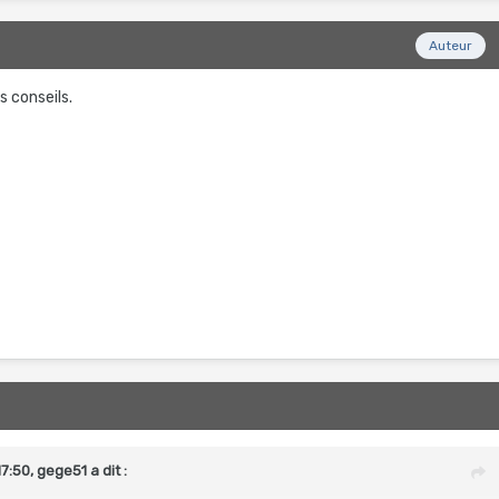
Auteur
s conseils.
17:50,
gege51
a dit :