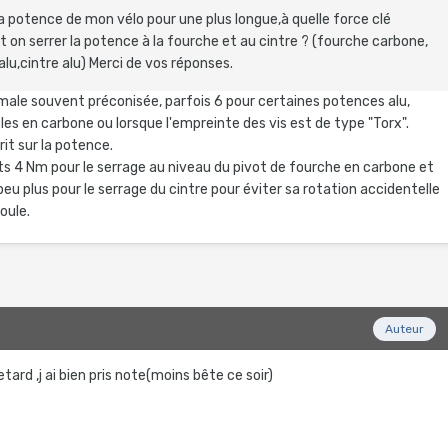
a potence de mon vélo pour une plus longue,à quelle force clé
on serrer la potence à la fourche et au cintre ? (fourche carbone,
lu,cintre alu) Merci de vos réponses.
male souvent préconisée, parfois 6 pour certaines potences alu,
es en carbone ou lorsque l'empreinte des vis est de type "Torx".
it sur la potence.
s 4 Nm pour le serrage au niveau du pivot de fourche en carbone et
peu plus pour le serrage du cintre pour éviter sa rotation accidentelle
oule.
Auteur
tard ,j ai bien pris note(moins bête ce soir)