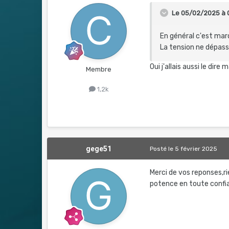
Le 05/02/2025 à 
En général c'est mar
La tension ne dépass
Oui j'allais aussi le dir
Membre
1,2k
gege51
Posté
le 5 février 2025
Merci de vos reponses,r
potence en toute confi