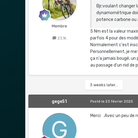
Bjr;voulant changer l
dynamométrique doit 
potence carbone ou a
Membre
5 Nm est la valeur maxi
parfois 4 pour des modèl
23,1k
Normalement c'est inscr
Personnellement, je met
ça n'a jamais bougé, un 
au passage d'un nid de p
3 weeks later...
gege51
Posté
le 23 février 2025
Merci .Avec un peu de re