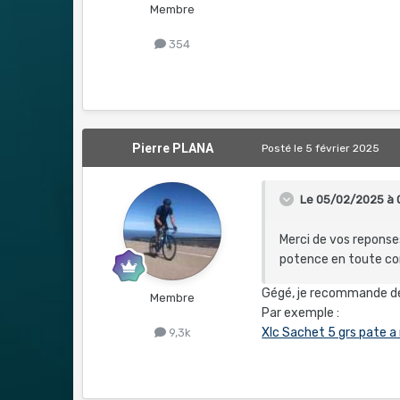
Membre
354
Pierre PLANA
Posté
le 5 février 2025
Le 05/02/2025 à 
Merci de vos reponse
potence en toute co
Gégé, je recommande de
Membre
Par exemple
:
Xlc Sachet 5 grs pate a
9,3k