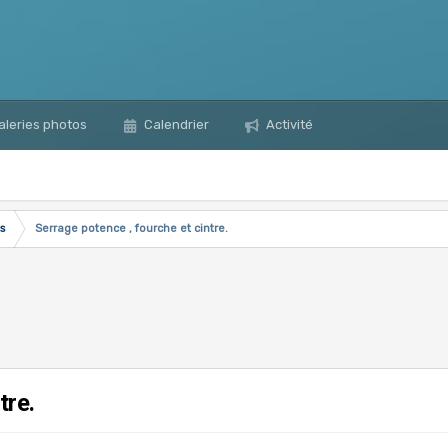
leries photos
Calendrier
Activité
s
Serrage potence , fourche et cintre.
tre.