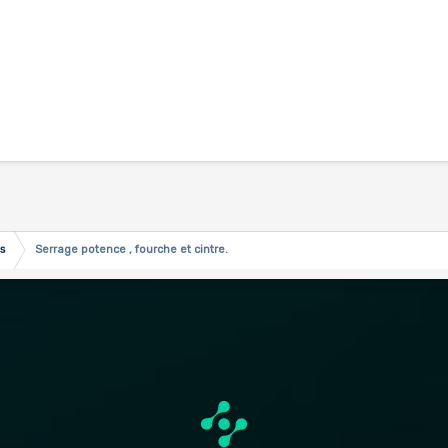
s
Serrage potence , fourche et cintre.