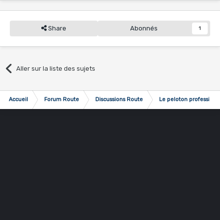
Share
Abonnés
1
Aller sur la liste des sujets
Accueil
Forum Route
Discussions Route
Le peloton professionn