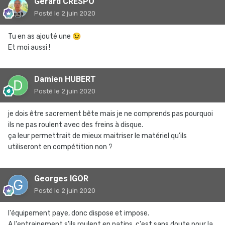
Gérard CRESPO
Posté
le 2 juin 2020
Tu en as ajouté une
😉
Et moi aussi !
Damien HUBERT
Posté
le 2 juin 2020
je dois être sacrement bête mais je ne comprends pas pourquoi
ils ne pas roulent avec des freins à disque.
ça leur permettrait de mieux maitriser le matériel qu'ils
utiliseront en compétition non ?
Georges IGOR
Posté
le 2 juin 2020
l'équipement paye, donc dispose et impose.
A l'entrainement s'ils roulent en patins, c'est sans doute pour la