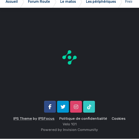
Accueil
Forum Route
Le matos
Les périphériques
Freins p
Facebook
Twitter
Instagram
Tik Tok
IPS Theme
by
IPSFocus
Politique de confidentialité
Cookies
Velo 1O1
Powered by Invision Community