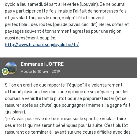
cyclo a lieu samedi, départ à Heverlee (Louvain). Je ne pourrai
pas y participer cette fois, mais je l'ai fait de nombreuses fois,
et ça valait toujours le coup, malgré l'état souvent…
perfectible… des routes (peu de pavés ceci dit). Belles côtes et
paysages souvent étonnamment agrestes pour une région
aussi densément peuplée.
http://www.brabantsepijlcyclo.be/fr/
Emmanuel JOFFRE
Posté
le 18 avril 2019
Si l'on en croit ce que rapporte "l'équipe", il a volontairement
attaqué plusieurs fois dans une optique de se préparer pour les
courses à venir. Il était là plutôt pour se préparer/tester (et se
rassurer après sa chute) que pour gagner (même si la gagne fait
tjrs plaisir).
"je n'avais pas envie de tout miser sur le sprint, je voulais faire
des efforts qui me seront bénéfiques pour la suite. C'est plutôt
rassurant de terminer à l'avant sur une course difficike avec des