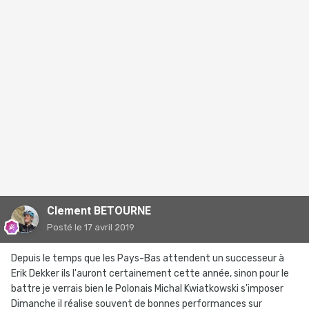
Clement BETOURNE
Posté
le 17 avril 2019
Depuis le temps que les Pays-Bas attendent un successeur à
Erik Dekker ils l'auront certainement cette année, sinon pour le
battre je verrais bien le Polonais Michal Kwiatkowski s'imposer
Dimanche il réalise souvent de bonnes performances sur