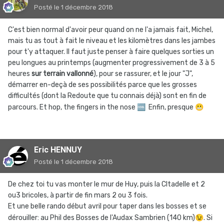
Posté
le 1 décembre 2018
C'est bien normal d'avoir peur quand on ne l'a jamais fait, Michel,
mais tu as tout à fait le niveau et les kilomètres dans les jambes
pour t'y attaquer. Il faut juste penser à faire quelques sorties un
peu longues au printemps (augmenter progressivement de 3 à 5
heures
sur terrain vallonné
), pour se rassurer, et le jour "J",
démarrer en-deçà de ses possibilités parce que les grosses
difficultés (dont la Redoute que tu connais déjà) sont en fin de
parcours. Et hop, the fingers in the nose
🆒
Enfin, presque
😬
Eric HENNUY
Posté
le 1 décembre 2018
De chez toi tu vas monter le mur de Huy, puis la CItadelle et 2
ou3 bricoles, à partir de fin mars 2 ou 3 fois.
Et une belle rando début avril pour taper dans les bosses et se
dérouiller: au Phil des Bosses de l'Audax Sambrien (140 km)
😉
. Si