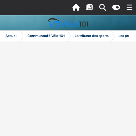
Accueil
Communauté Vélo 101
La tribune des sports
Les pronos