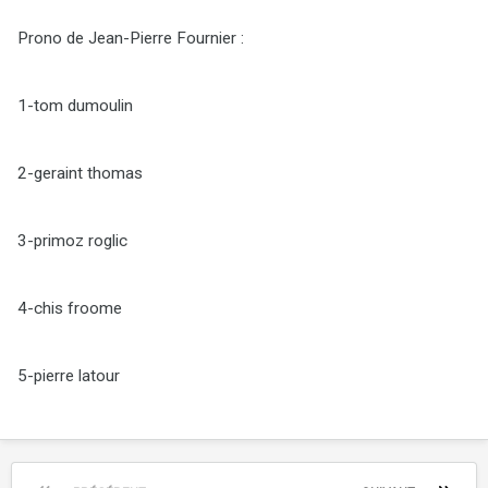
Prono de Jean-Pierre Fournier :
1-tom dumoulin
2-geraint thomas
3-primoz roglic
4-chis froome
5-pierre latour