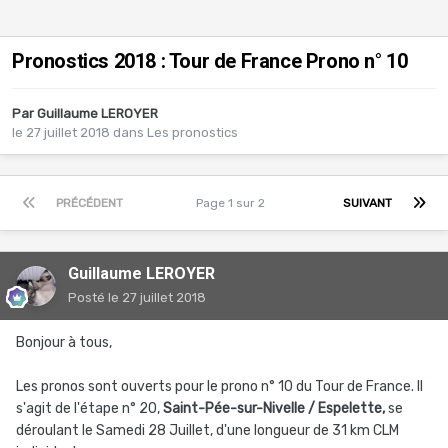
Pronostics 2018 : Tour de France Prono n° 10
Par
Guillaume LEROYER
le 27 juillet 2018
dans
Les pronostics
PRÉCÉDENT
Page 1 sur 2
SUIVANT
Guillaume LEROYER
Posté
le 27 juillet 2018
Bonjour à tous,
Les pronos sont ouverts pour le prono n° 10 du Tour de France. Il
s'agit de l'étape n° 20,
Saint-Pée-sur-Nivelle / Espelette
,
se
déroulant le Samedi 28 Juillet, d'une longueur de 31 km CLM