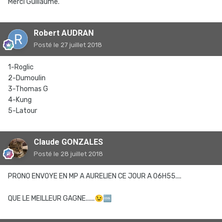
Merci Guillaume.
Robert AUDRAN
Posté
le 27 juillet 2018
1-Roglic
2-Dumoulin
3-Thomas G
4-Kung
5-Latour
Claude GONZALES
Posté
le 28 juillet 2018
PRONO ENVOYE EN MP A AURELIEN CE JOUR A 06H55....
QUE LE MEILLEUR GAGNE......
😉
🆒