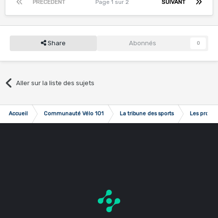
PRÉCÉDENT
Page 1 sur 2
SUIVANT
Share
Abonnés
0
Aller sur la liste des sujets
Accueil
Communauté Vélo 101
La tribune des sports
Les pronos