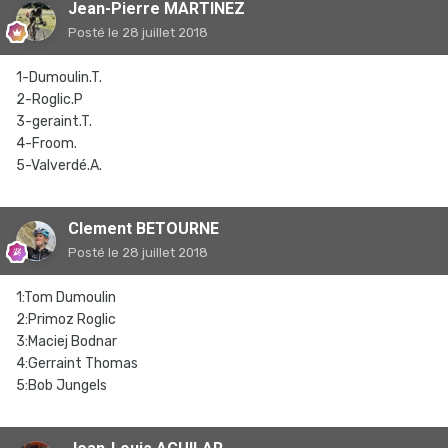
Jean-Pierre MARTINEZ
Posté
le 28 juillet 2018
1-Dumoulin.T.
2-Roglic.P
3-geraint.T.
4-Froom.
5-Valverdé.A.
Clement BETOURNE
Posté
le 28 juillet 2018
1:Tom Dumoulin
2:Primoz Roglic
3:Maciej Bodnar
4:Gerraint Thomas
5:Bob Jungels