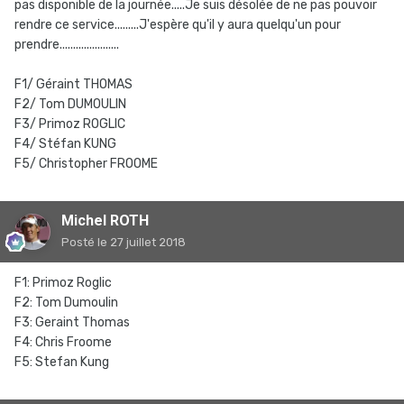
pas disponible de la journée.....Je suis désolée de ne pas pouvoir
rendre ce service.........J'espère qu'il y aura quelqu'un pour
prendre......................
F1/ Géraint THOMAS
F2/ Tom DUMOULIN
F3/ Primoz ROGLIC
F4/ Stéfan KUNG
F5/ Christopher FROOME
Michel ROTH
Posté
le 27 juillet 2018
F1: Primoz Roglic
F2: Tom Dumoulin
F3: Geraint Thomas
F4: Chris Froome
F5: Stefan Kung