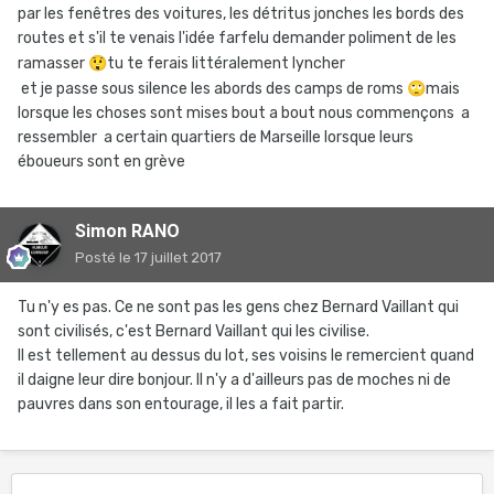
par les fenêtres des voitures, les détritus jonches les bords des
routes et s'il te venais l'idée farfelu demander poliment de les
ramasser
😲
tu te ferais littéralement lyncher
et je passe sous silence les abords des camps de roms
🙄
mais
lorsque les choses sont mises bout a bout nous commençons a
ressembler a certain quartiers de Marseille lorsque leurs
éboueurs sont en grève
Simon RANO
Posté
le 17 juillet 2017
Tu n'y es pas. Ce ne sont pas les gens chez Bernard Vaillant qui
sont civilisés, c'est Bernard Vaillant qui les civilise.
Il est tellement au dessus du lot, ses voisins le remercient quand
il daigne leur dire bonjour. Il n'y a d'ailleurs pas de moches ni de
pauvres dans son entourage, il les a fait partir.