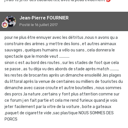
Jean-Pierre FOURNIER
Posté
le 16 juillet 2017
pour ne plus être ennuyer avec les détritus ,nous n avons qu a
construire des arènes ,y mettre des lions , et autres animaux
sauvages , quelques humains a vélo ou sans , cela donnera le
spectacle que le monde veut ............
sinon c est au bord des routes , sur les stades de foot que cela
se passe , as tu dèja vu des abords de stade après match .........,
les restes de brocantes après un dimanche ensoleillé ,les plages
du littoral après la venue de centaines ou milliers de touristes du
dimanche avec casse croute et autre bouteilles , nous sommes
des porcs ,la nature ,certains y font plus attention comme sur
ce forum j en fait partie et cela me rend furieux quand je vois
jeter facilement par la vitre de la voiture , boite a gateaux
,paquet de cigarette vide ,sac plastique NOUS SOMMES DES
PORCS