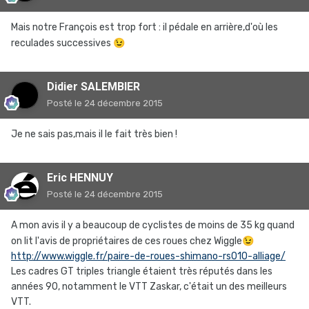
Mais notre François est trop fort : il pédale en arrière,d'où les
reculades successives
😉
Didier SALEMBIER
Posté
le 24 décembre 2015
Je ne sais pas,mais il le fait très bien !
Eric HENNUY
Posté
le 24 décembre 2015
A mon avis il y a beaucoup de cyclistes de moins de 35 kg quand
on lit l'avis de propriétaires de ces roues chez Wiggle
😉
http://www.wiggle.fr/paire-de-roues-shimano-rs010-alliage/
Les cadres GT triples triangle étaient très réputés dans les
années 90, notamment le VTT Zaskar, c'était un des meilleurs
VTT.