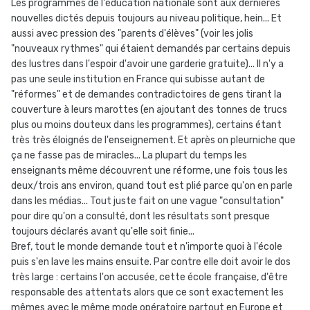
Les programmes de l'éducation nationale sont aux dernières
nouvelles dictés depuis toujours au niveau politique, hein... Et
aussi avec pression des "parents d'élèves" (voir les jolis
"nouveaux rythmes" qui étaient demandés par certains depuis
des lustres dans l'espoir d'avoir une garderie gratuite)... Il n'y a
pas une seule institution en France qui subisse autant de
"réformes" et de demandes contradictoires de gens tirant la
couverture à leurs marottes (en ajoutant des tonnes de trucs
plus ou moins douteux dans les programmes), certains étant
très très éloignés de l'enseignement. Et après on pleurniche que
ça ne fasse pas de miracles... La plupart du temps les
enseignants même découvrent une réforme, une fois tous les
deux/trois ans environ, quand tout est plié parce qu'on en parle
dans les médias... Tout juste fait on une vague "consultation"
pour dire qu'on a consulté, dont les résultats sont presque
toujours déclarés avant qu'elle soit finie...
Bref, tout le monde demande tout et n'importe quoi à l'école
puis s'en lave les mains ensuite. Par contre elle doit avoir le dos
très large : certains l'on accusée, cette école française, d'être
responsable des attentats alors que ce sont exactement les
mêmes avec le même mode opératoire partout en Europe et