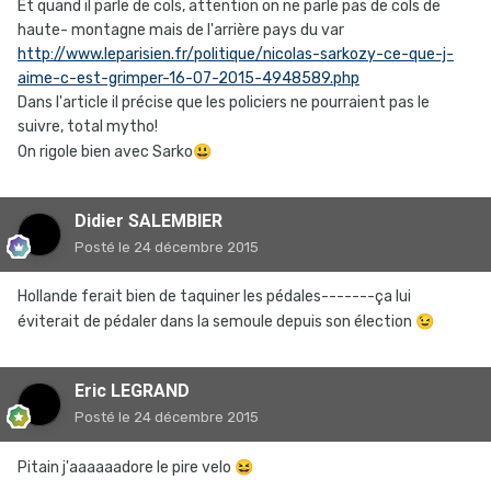
Et quand il parle de cols, attention on ne parle pas de cols de
haute- montagne mais de l'arrière pays du var
http://www.leparisien.fr/politique/nicolas-sarkozy-ce-que-j-
aime-c-est-grimper-16-07-2015-4948589.php
Dans l'article il précise que les policiers ne pourraient pas le
suivre, total mytho!
On rigole bien avec Sarko
😃
Didier SALEMBIER
Posté
le 24 décembre 2015
Hollande ferait bien de taquiner les pédales-------ça lui
éviterait de pédaler dans la semoule depuis son élection
😉
Eric LEGRAND
Posté
le 24 décembre 2015
Pitain j'aaaaaadore le pire velo
😆