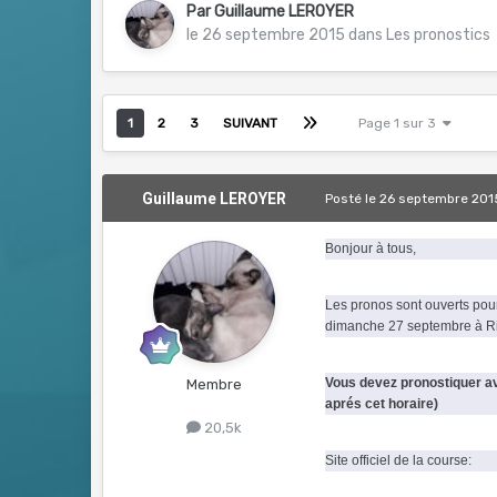
Par
Guillaume LEROYER
le 26 septembre 2015
dans
Les pronostics
1
2
3
SUIVANT
Page 1 sur 3
Guillaume LEROYER
Posté
le 26 septembre 201
Bonjour à tous,
Les pronos sont ouverts pou
dimanche 27 septembre à R
Vous devez pronostiquer a
Membre
aprés cet horaire)
20,5k
Site officiel de la course: