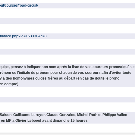
t/courses/road-circuit/
.com/race.php?id=163330&c=3
quipe, pensez à indiquer son nom après la liste de vos coureurs pronostiqués e
prénom ou l'initiale du prénom pour chacun de vos coureurs afin d'éviter toute
il y a des homonymes ou des frères au départ (en cas de doute le prono
 en compte)
Saison, Guillaume Leroyer, Claude Gonzales, Michel Roth et Philippe Vallée
 en MP à Olivier Leboeuf avant dimanche 15 heures