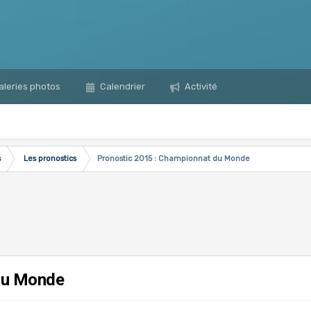
leries photos
Calendrier
Activité
s
Les pronostics
Pronostic 2015 : Championnat du Monde
 du Monde