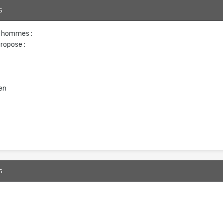
5
 hommes :
ropose :
en
5