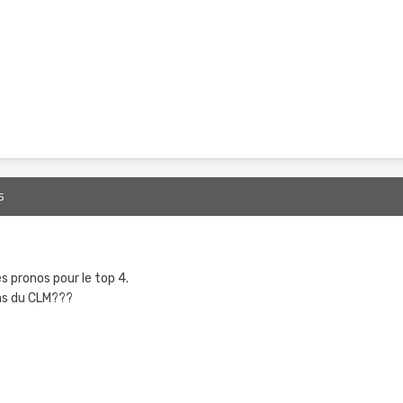
5
es pronos pour le top 4.
ons du CLM???