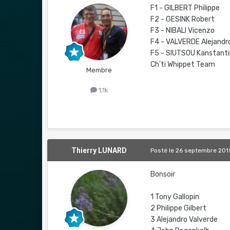
F1 - GILBERT Philippe
F2 - GESINK Robert
F3 - NIBALI Vicenzo
F4 - VALVERDE Alejandr
F5 - SIUTSOU Kanstant
Ch'ti Whippet Team
Membre
1,1k
Thierry LUNARD
Posté
le 26 septembre 201
Bonsoir
1 Tony Gallopin
2 Philippe Gilbert
3 Alejandro Valverde