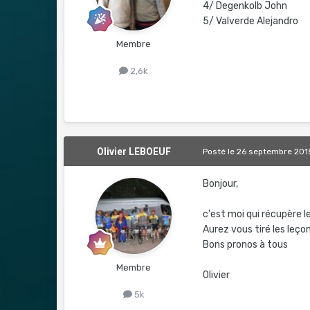
4/ Degenkolb John
5/ Valverde Alejandro
Membre
2,6k
Olivier LEBOEUF
Posté
le 26 septembre 201
Bonjour,
c'est moi qui récupère l
Aurez vous tiré les leç
Bons pronos à tous
Membre
Olivier
5k