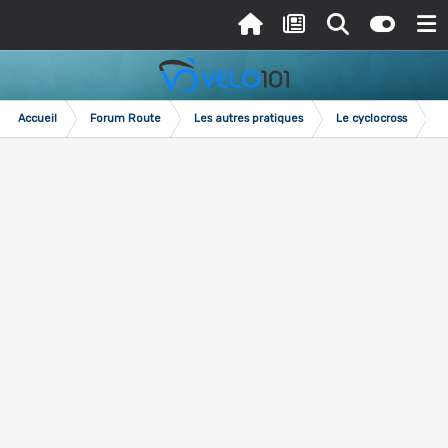
Accueil
Forum Route
Les autres pratiques
Le cyclocross
M