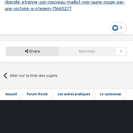
riberolle-etrenne-son-nouveau-maillot-noir-jaune-rouge-par-
une-victoire-a-otegem-11660277
1
Share
Abonnés
0
Aller sur la liste des sujets
Accueil
Forum Route
Les autres pratiques
Le cyclocross
M