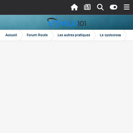
Accueil
Forum Route
Les autres pratiques
Le cyclocross
M