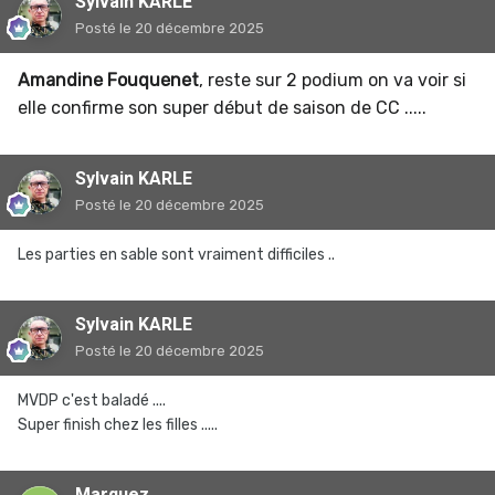
Sylvain KARLE
Posté
le 20 décembre 2025
Amandine Fouquenet
, reste sur 2 podium on va voir si
elle confirme son super début de saison de CC .....
Sylvain KARLE
Posté
le 20 décembre 2025
Les parties en sable sont vraiment difficiles ..
Sylvain KARLE
Posté
le 20 décembre 2025
MVDP c'est baladé ....
Super finish chez les filles .....
Marquez