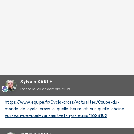
Sylvain KARLE
Posté
le 20 décembre 2025
https://www.lequipe.fr/Cyclo-cross/Actualites/Coupe-du-
monde-de-cyclo-cross-a-quelle-heure-et-sur-quelle-chaine-
voir-van-der-poel-van-aert-et-nys-reunis/1628102