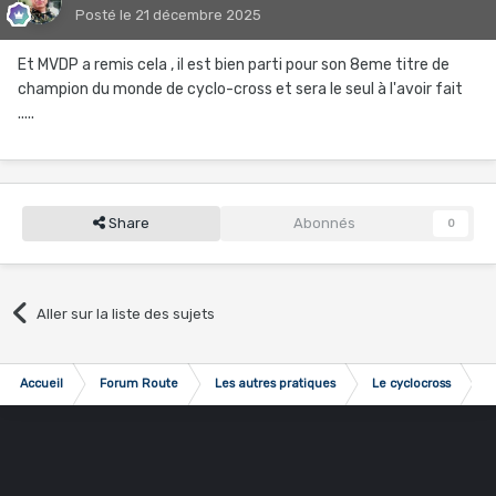
Posté
le 21 décembre 2025
Et MVDP a remis cela , il est bien parti pour son 8eme titre de
champion du monde de cyclo-cross et sera le seul à l'avoir fait
.....
Share
Abonnés
0
Aller sur la liste des sujets
Accueil
Forum Route
Les autres pratiques
Le cyclocross
M