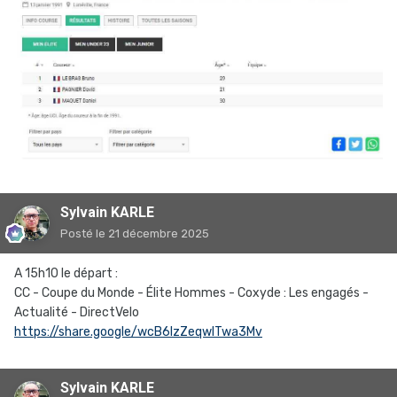
Sylvain KARLE
Posté
le 21 décembre 2025
A 15h10 le départ
:
CC - Coupe du Monde - Élite Hommes - Coxyde : Les engagés -
Actualité - DirectVelo
https://share.google/wcB6IzZeqwlTwa3Mv
Sylvain KARLE