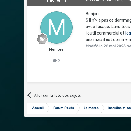
michel_m
Posté
le 15 mai 2025
(modi
Bonjour,
S’il n’y a pas de dommag
avec l’usage. Dans tous l
l'outil commercial et
lo
ans mais il est comme n
Modifié
le 22 mai 2025
pa
Membre
2
Aller sur la liste des sujets
Accueil
Forum Route
Le matos
les vélos et ca