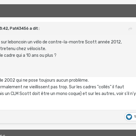
8:42,
Pat43456
a dit :
 vu sur leboncoin un vélo de contre-la-montre Scott année 2012,
ntretenu chez vélociste.
 le cadre qui a 10 ans ou plus ?
 de 2002 qui ne pose toujours aucun problème.
rmalement ne vieillissent pas trop. Sur les cadres "collés" il faut
ais un CLM Scott doit être un mono coque) et sur les autres, voir s'il n'
1