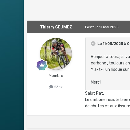
Thierry GEUMEZ
Posté
le 11 mai 2025
Le 11/05/2025 à 0
Bonjour à tous, j'ai
carbone , toujours e
Y a-t-il un risque sur
Membre
Merci
23,1k
Salut Pat,
Le carbone résiste bien 
de chutes et aux fissure