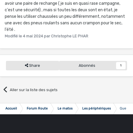
avoir une paire de rechange ( je suis en quasi rase campagne,
c'est une sécurité) , mais si toutes les deux sont en état, je
pense les utiliser chaussées un peu différemment, notamment
une avec des pneus roulants sans aucun crampon pour le sec,
l'été .
Modifié
le 4 mai 2024
par Christophe LE PHAR
Share
Abonnés
1
Aller sur la liste des sujets
Accueil
Forum Route
Le matos
Les périphériques
Quels di