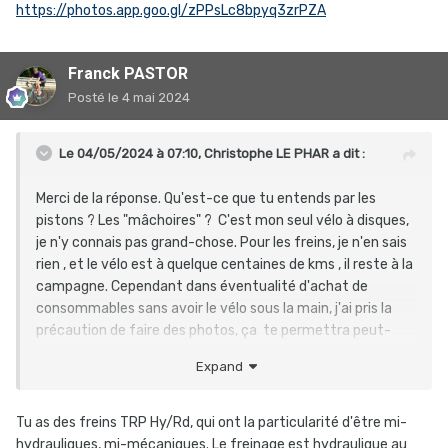
https://photos.app.goo.gl/zPPsLc8bpyq3zrPZA
Franck PASTOR
Posté
le 4 mai 2024
Le 04/05/2024 à 07:10,
Christophe LE PHAR
a dit :
Merci de la réponse. Qu'est-ce que tu entends par les
pistons ? Les "mâchoires" ? C'est mon seul vélo à disques,
je n'y connais pas grand-chose. Pour les freins, je n'en sais
rien , et le vélo est à quelque centaines de kms , il reste à la
campagne. Cependant dans éventualité d'achat de
consommables sans avoir le vélo sous la main, j'ai pris la
précaution de faire des photos, ça te permettra peut-
être d'identifier les freins.
Expand
https://photos.app.goo.gl/QLYrTWGgTHVKSXv17
Les poignées sont des Shimano 105
https://photos.app.goo.gl/zPPsLc8bpyq3zrPZA
Tu as des freins TRP Hy/Rd, qui ont la particularité d'être mi-
hydrauliques, mi-mécaniques. Le freinage est hydraulique au