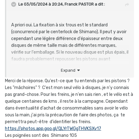
Le 03/05/2024 à 20:24,
Franck PASTOR
a dit :
A priori oui. La fixation à six trous est le standard
(concurrencé par le centerlock de Shimano). Il peut y avoir
cependant une légère différence d'épaisseur entre deux
disques de même taille mais de différentes marques,
vérifie sur l'emballage. Si le nouveau disque est plus épais, il
faudra probablement repousser les pistons avant
installation.
Expand
J'ai aussi des freins TRP (Hylex), quels sont les tiens, par
Merci de la réponse. Qu'est-ce que tu entends par les pistons ?
curiosité ?
Les "mâchoires" ? C'est mon seul vélo à disques, je n'y connais
pas grand-chose. Pour les freins, je n'en sais rien , et le vélo est à
quelque centaines de kms , il reste à la campagne. Cependant
dans éventualité d'achat de consommables sans avoir le vélo
sous la main, j'ai pris la précaution de faire des photos, ça te
permettra peut-être d'identifier les freins.
https://photos.app.goo.gl/QLYrTWGgTHVKSXv17
Les poignées sont des Shimano 105