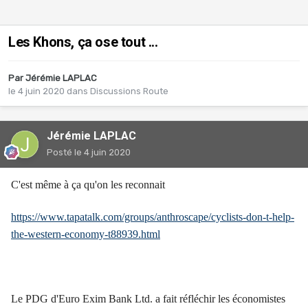
Les Khons, ça ose tout ...
Par
Jérémie LAPLAC
le 4 juin 2020
dans
Discussions Route
Jérémie LAPLAC
Posté
le 4 juin 2020
C'est même à ça qu'on les reconnait
https://www.tapatalk.com/groups/anthroscape/cyclists-don-t-help-
the-western-economy-t88939.html
Le PDG d'Euro Exim Bank Ltd. a fait réfléchir les économistes