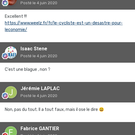
Posté
le 4 juin 2020
Excellent !!!
https://www.weelz.fr/fr/le-cycliste-est-un-desastre-pour-
leconomie/
Isaac Stene
Posté
le 4 juin 2020
C'est une blague , non ?
Jérémie LAPLAC
Posté
le 4 juin 2020
Non, pas du tout. Il a tout faux, mais il ose le dire
😃
Fabrice GANTIER