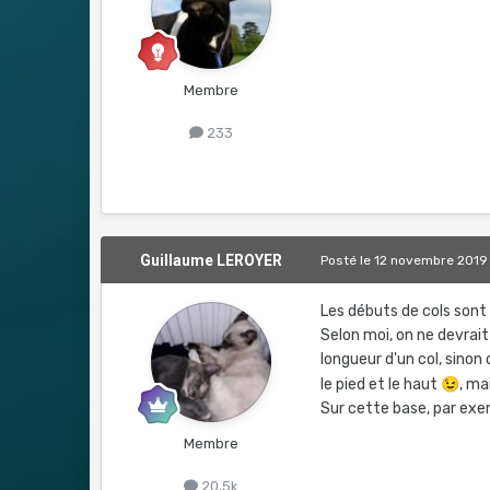
Membre
233
Guillaume LEROYER
Posté
le 12 novembre 2019
Les débuts de cols sont
Selon moi, on ne devrai
longueur d'un col, sinon 
le pied et le haut
😉
, ma
Sur cette base, par exem
Membre
20,5k