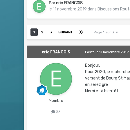
Par
eric FRANCOIS
le 11 novembre 2019
dans
Discussions Rout
1
2
3
SUIVANT
Page 1 sur 3
eric FRANCOIS
Posté
le 11 novembre 2019
Bonjour,
Pour 2020, je recherche d
versant de Bourg St Mau
en serez gré
Merci et à bientôt
Membre
36