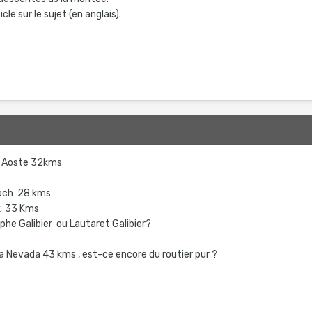
cle sur le sujet (en anglais).
is Aoste 32kms
och 28 kms
k 33 Kms
he Galibier ou Lautaret Galibier?
ra Nevada 43 kms , est-ce encore du routier pur ?