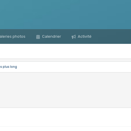
leries photos
Calendrier
Activité
es plus long