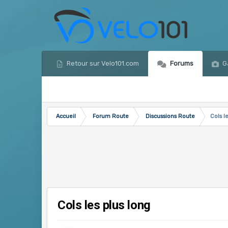
Retour sur Velo101.com
Forums
Ga
Accueil
Forum Route
Discussions Route
Cols l
Cols les plus long