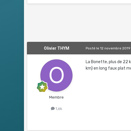
Olivier THYM
Posté
le 12 novembre 2019
La Bonette, plus de 22 
km) en long faux plat m
Membre
1,6k