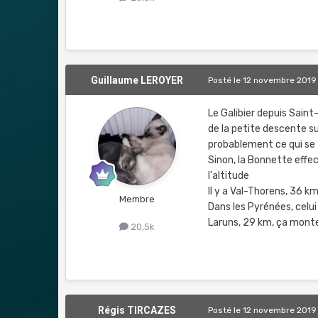
Guillaume LEROYER
Posté
le 12 novembre 2019
Le Galibier depuis Sain
de la petite descente su
probablement ce qui se 
Sinon, la Bonnette effec
l'altitude
Il y a Val-Thorens, 36 k
Membre
Dans les Pyrénées, celui
Laruns, 29 km, ça monte
20,5k
Régis TIRCAZES
Posté
le 12 novembre 2019