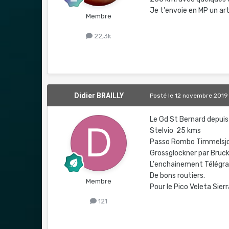
Je t'envoie en MP un arti
Membre
22,3k
Didier BRAILLY
Posté
le 12 novembre 2019
Le Gd St Bernard depu
Stelvio 25 kms
Passo Rombo Timmelsj
Grossglockner par Bruc
L'enchainement Télégrap
De bons routiers.
Membre
Pour le Pico Veleta Sier
121