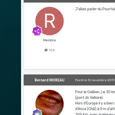
J'allais parler du Pourta
Membre
788
Bernard MOREAU
Posté
le 12 novembre 2019
Pour le Galibier, j'ai 3
(pont ds Valloire).
Hors d'Europe il y a bie
d'Arica (Chili) à 0 m d'
205 km, avec quelques 