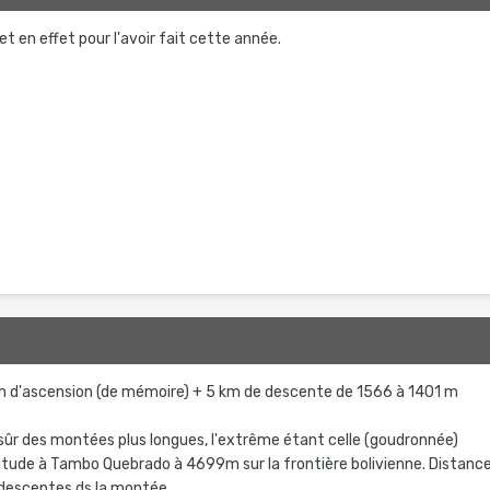
let en effet pour l'avoir fait cette année.
0 km d'ascension (de mémoire) + 5 km de descente de 1566 à 1401 m
n sûr des montées plus longues, l'extrême étant celle (goudronnée)
altitude à Tambo Quebrado à 4699m sur la frontière bolivienne. Distanc
descentes ds la montée.