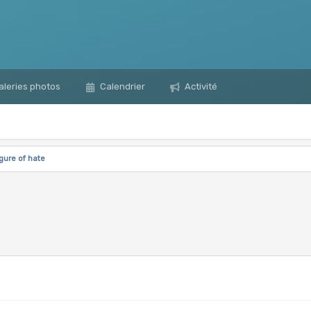
leries photos
Calendrier
Activité
igure of hate