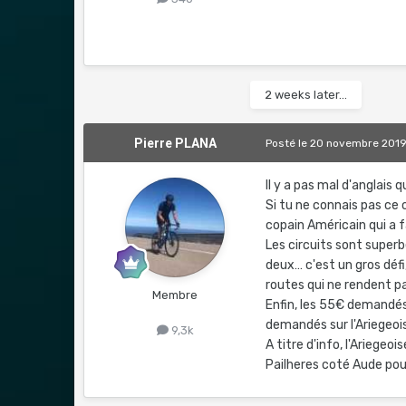
2 weeks later...
Pierre PLANA
Posté
le 20 novembre 201
Il y a pas mal d'anglais q
Si tu ne connais pas ce 
copain Américain qui a fa
Les circuits sont superb
deux… c'est un gros défi
routes qui ne rendent pas
Membre
Enfin, les 55€ demandés
demandés sur l'Ariegeoi
9,3k
A titre d'info, l'Ariege
Pailheres coté Aude pour