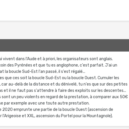
9
ui vivent dans l'Aude et à priori, les organisateurs sont anglais.
coin des Pyrénées et que tu es anglophone, c'est parfait. J'ai un
t la boucle Sud-Est l'an passé, il s'est régalé...
es que ces soit la boucle Sud-Est ou la boucle Ouest. Cumuler les
, car au-delà de la distance et du dénivelé, tu n'es que sur des petites
 et il ne faut pas s'attendre à faire des exploits sur les descentes...
 sont un peu violents en regard de la prestation, à comparer aux 50€
se par exemple avec une toute autre prestation.
oise 2020 emprunte une partie de la boucle Ouest (ascension de
 l'Arigeoise et XXL, ascension du Portel pour la Mountagnole).