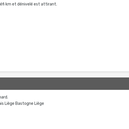
éfi km et dénivelé est attirant.
nard.
ais Liège Bastogne Liège