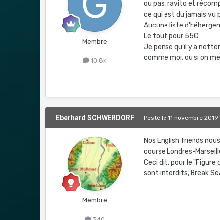
ou pas, ravito et récomp
ce qui est du jamais vu 
Aucune liste d'hébergeme
Le tout pour 55€
Membre
Je pense qu'il y a nett
comme moi, ou si on me
10,8k
Eberhard SCHWERDORF
Posté
le 11 novembre 2019
Nos English friends nous
course Londres-Marseille
Ceci dit, pour le "Figure 
sont interdits, Break Sea
Membre
340