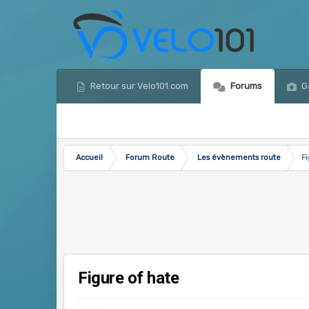
Retour sur Velo101.com
Forums
Ga
Accueil
Forum Route
Les évènements route
F
Figure of hate