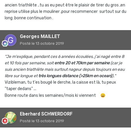
ancien triathlète ..tu as eu peut être le plaisir de tirer du gros ,en
reprise utilise plus le mouliner ,pour recommencer surtout sur du
long .bonne continuation .
Georges MAILLET
Posté
le 13 octobre 2019
"Je m'explique, pendant ces 6 années écoulées, j'ai nagé entre 8
et 10 fois par semaine, soit
entre 20 et 70km par semaine
(car je
suis ancien triathlète mais surtout nageur depuis toujours en eau
libre sur longue et
très longues distance (>25km en ocean)
)."
Vizibleman, tu t'es bougé le derche, la caisse est là, tu peux
"taper dedans" ...
Bonne route dans les semaines/mois ki viennent
😄
Eberhard SCHWERDORF
Posté
le 13 octobre 2019