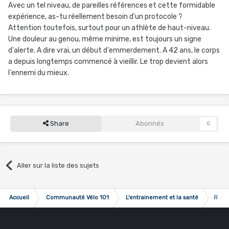
Avec un tel niveau, de pareilles références et cette formidable
expérience, as-tu réellement besoin d'un protocole ?
Attention toutefois, surtout pour un athlète de haut-niveau.
Une douleur au genou, même minime, est toujours un signe
d'alerte. A dire vrai, un début d'emmerdement. A 42 ans, le corps
a depuis longtemps commencé à vieillir. Le trop devient alors
l'ennemi du mieux.
Share
Abonnés
0
Aller sur la liste des sujets
Accueil
Communauté Vélo 101
L'entrainement et la santé
Repri