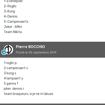
1-Evenepoel
2-Roglic
3-Kung
4-Dennis
5-Campenaerts
Joker : Affini
Team Nikita
Pierre BOCCHIO
Posté
le 25 septembre 2019
1 roglic p.
2 campenaert v
3 kung s
4 lampaert y
5 ganna f
joker: dennis r
team braqueurs, si je ne m'abuse