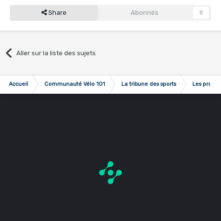
Share
Abonnés
0
Aller sur la liste des sujets
Accueil
Communauté Vélo 101
La tribune des sports
Les pronos