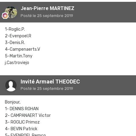
Jean-Pierre MARTINEZ
Posté
le 25 septembre 2019
1-Roglic.P.
2-Evenpoel.R
3-Denis.R.
4-Campenaerts.V
5-Martin.Tony
j.Castroviejo
Invité Armael THEODEC
Posté
le 25 septembre 2019
Bonjour,
1- DENNIS ROHAN
2- CAMPANAERT Victor
3- ROGLIC Primoz
4- BEVIN Patrick
5- EVENPOEL Remco