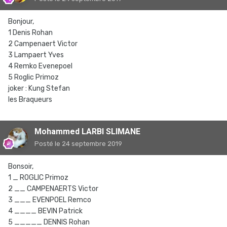
Bonjour,
1 Denis Rohan
2 Campenaert Victor
3 Lampaert Yves
4 Remko Evenepoel
5 Roglic Primoz
joker : Kung Stefan
les Braqueurs
Mohammed LARBI SLIMANE
Posté
le 24 septembre 2019
Bonsoir,
1 _ ROGLIC Primoz
2 __ CAMPENAERTS Victor
3 ___ EVENPOEL Remco
4 ____ BEVIN Patrick
5 _____ DENNIS Rohan