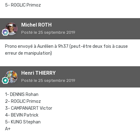
5- ROGLIC Primoz
Michel ROTH
Posté
le 25 septembre 2019
Prono envoyé à Aurélien à 9h37 (peut-être deux fois à cause
erreur de manipulation)
Henri THIERRY
Posté
le 25 septembre 2019
1- DENNIS Rohan
2- ROGLIC Primoz
3- CAMPANAERT Victor
4- BEVIN Patrick
5- KUNG Stephan
A+