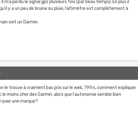
 Il m’a perdu le signal gps plusieurs fois (par beau temps). En plus il
qu’il y a un peu de bruine ou pluie, l’altimètre est complètement à
chain soit un Garmin.
9
 on le trouve à vraiment bas prix sur le web, 79frs, comment expliquer
c le moins cher des Garmin, alors que l'autonomie semble bien
on paie une marque?