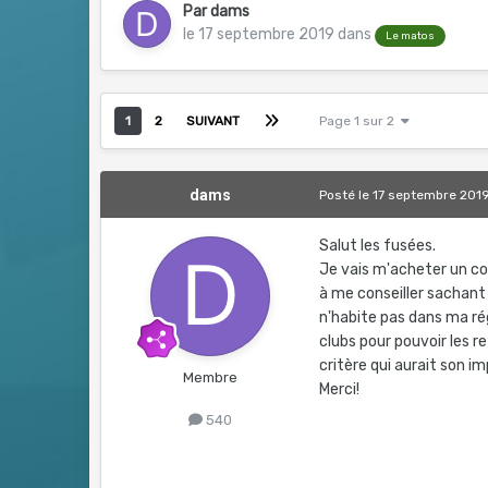
Par
dams
le 17 septembre 2019
dans
Le matos
1
2
SUIVANT
Page 1 sur 2
dams
Posté
le 17 septembre 201
Salut les fusées.
Je vais m'acheter un c
à me conseiller sachant 
n'habite pas dans ma rég
clubs pour pouvoir les r
critère qui aurait son i
Membre
Merci!
540