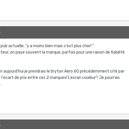
9
pub actuelle, "y a moins bien mais c'est plus cher! "
ur, on paye souvent la marque, parfois pour une raison de fiabilité
.
 un aujourd'hui je prendrais le bryton Aero 60 précédemment cité par
 l'ecart de prix entre ces 2 marques! L'ecran couleur? Je pourrais
..
9