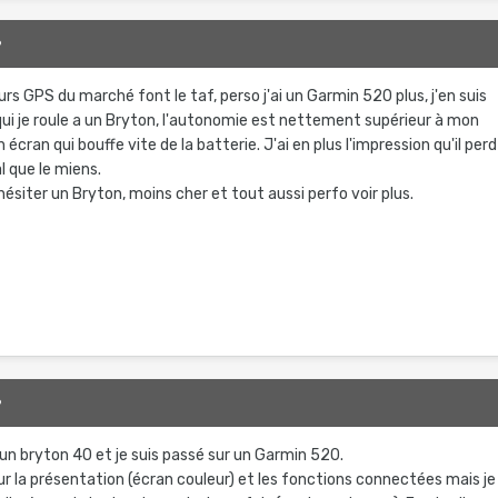
9
 GPS du marché font le taf, perso j'ai un Garmin 520 plus, j'en suis
qui je roule a un Bryton, l'autonomie est nettement supérieur à mon
n écran qui bouffe vite de la batterie. J'ai en plus l'impression qu'il perd
l que le miens.
ésiter un Bryton, moins cher et tout aussi perfo voir plus.
9
e) un bryton 40 et je suis passé sur un Garmin 520.
r la présentation (écran couleur) et les fonctions connectées mais je