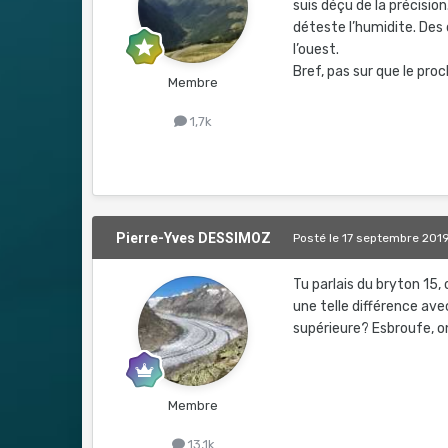
suis déçu de la précision.
déteste l’humidite. Des 
l’ouest.
Bref, pas sur que le pro
Membre
1,7k
Pierre-Yves DESSIMOZ
Posté
le 17 septembre 201
Tu parlais du bryton 15,
une telle différence ave
supérieure? Esbroufe, 
Membre
13,1k