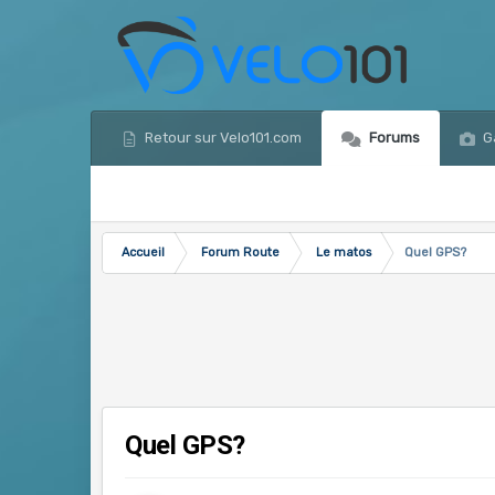
Retour sur Velo101.com
Forums
Ga
Accueil
Forum Route
Le matos
Quel GPS?
Quel GPS?