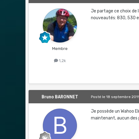
Je partage ce choix de l
nouveautés: 830, 530 et
Membre
1,2k
Bruno BARONNET
Posté
le 18 septembre 201
Je possède un Wahoo Elmt
maintenant, aucun des 