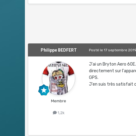
Philippe BEDFERT
Posté
le 17 septembre 201
J'ai un Bryton Aero 60E.
directement sur l'appare
GPS.
J'en suis très satisfait
Membre
1,2k