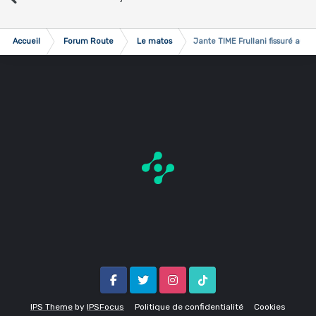
Accueil
Forum Route
Le matos
Jante TIME Frullani fissuré au n
Facebook
Twitter
Instagram
Tik Tok
IPS Theme
by
IPSFocus
Politique de confidentialité
Cookies