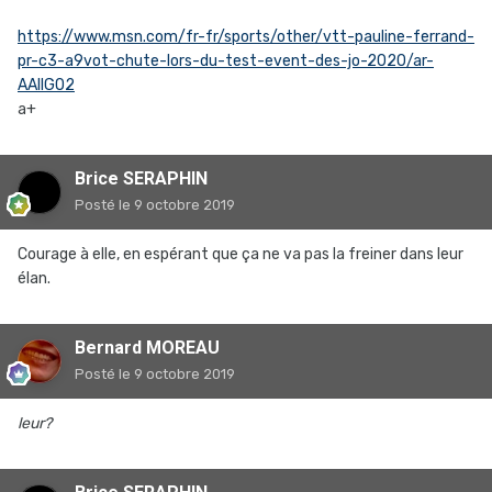
https://www.msn.com/fr-fr/sports/other/vtt-pauline-ferrand-
pr-c3-a9vot-chute-lors-du-test-event-des-jo-2020/ar-
AAIlGO2
a+
Brice SERAPHIN
Posté
le 9 octobre 2019
Courage à elle, en espérant que ça ne va pas la freiner dans leur
élan.
Bernard MOREAU
Posté
le 9 octobre 2019
leur?