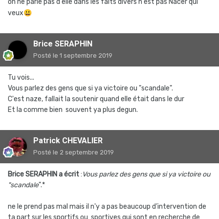
on ne parle pas d'elle dans les faits divers n'est pas Nacer qui
veux
😃
Brice SERAPHIN
Posté
le 1 septembre 2019
Tu vois...
Vous parlez des gens que si ya victoire ou "scandale".
C'est naze, fallait la soutenir quand elle était dans le dur
Et la comme bien souvent ya plus degun.
Patrick CHEVALIER
Posté
le 2 septembre 2019
Brice SERAPHIN a écrit
:
Vous parlez des gens que si ya victoire ou
"scandale
".*
ne le prend pas mal mais il n'y a pas beaucoup d’intervention de
ta part sur les sportifs ou sportives qui sont en recherche de