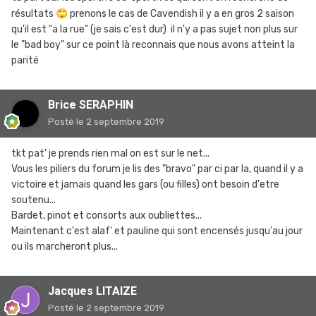
résultats
🙄
prenons le cas de Cavendish il y a en gros 2 saison
qu'il est "a la rue" (je sais c'est dur) il n'y a pas sujet non plus sur
le "bad boy" sur ce point là reconnais que nous avons atteint la
parité
Brice SERAPHIN
Posté
le 2 septembre 2019
tkt pat' je prends rien mal on est sur le net...
Vous les piliers du forum je lis des "bravo" par ci par la, quand il y a
victoire et jamais quand les gars (ou filles) ont besoin d'etre
soutenu...
Bardet, pinot et consorts aux oubliettes...
Maintenant c'est alaf' et pauline qui sont encensés jusqu'au jour
ou ils marcheront plus...
Jacques LITAIZE
Posté
le 2 septembre 2019